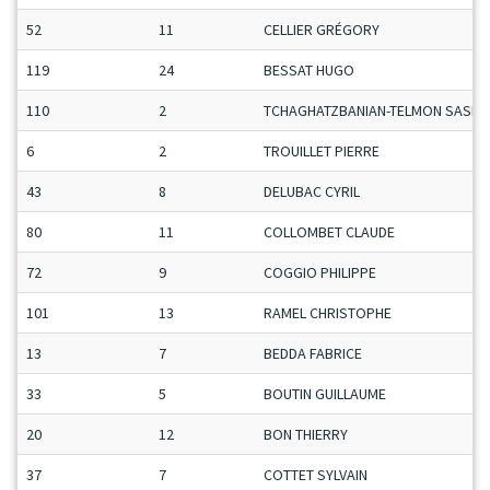
52
11
CELLIER GRÉGORY
119
24
BESSAT HUGO
110
2
TCHAGHATZBANIAN-TELMON SASHA
6
2
TROUILLET PIERRE
43
8
DELUBAC CYRIL
80
11
COLLOMBET CLAUDE
72
9
COGGIO PHILIPPE
101
13
RAMEL CHRISTOPHE
13
7
BEDDA FABRICE
33
5
BOUTIN GUILLAUME
20
12
BON THIERRY
37
7
COTTET SYLVAIN