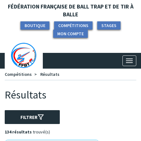
Panneau de gestion des cookies
FÉDÉRATION FRANÇAISE DE BALL TRAP ET DE TIR À
BALLE
BOUTIQUE
COMPÉTITIONS
STAGES
MON COMPTE
Toggl
naviga
Compétitions
Résultats
Résultats
FILTRER
134 résultats
trouvé(s)