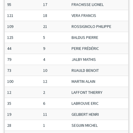
95
17
FRACHISSE LIONEL
121
18
VERA FRANCIS
109
21
ROSSIGNOLO PHILIPPE
125
5
BALDUS PIERRE
44
9
PERIE FRÉDÉRIC
79
4
JALBY MATHIS
73
10
RUAULD BENOIT
100
12
MARTIN ALAIN
12
2
LAFFONT THIERRY
35
6
LABROUVE ERIC
19
11
GELIBERT HENRI
28
1
SEGUIN MICHEL