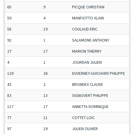
65
9
PICQUE CHRISTIAN
50
4
MANFIOTTO ALAIN
58
19
COULAUD ERIC
92
1
SALAMONE ANTHONY
27
17
MARION THIERRY
4
1
JOURDAN JULIEN
129
26
DUVERNEY-GUICHARD PHILIPPE
42
2
BRONDEX CLAUDE
83
13
SIGNOVERT PHILIPPE
117
17
ANNETTA DOMINIQUE
77
11
COTTET LOIC
97
19
JULIEN OLIVIER