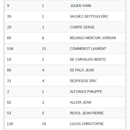
9
1
JULIEN YANN
39
1
VACHEZ-SEYTOUX ERIC
29
2
COINTE SERGE
69
8
BELHADJ MERCURI JORDAN
104
15
COMMEROT LAURENT
16
1
DE CARVALHO BERTO
88
4
DE PALO JEAN
23
4
DESPEISSE ERIC
2
1
ALFONSO PHILIPPE
62
2
ALLOIX JEAN
53
5
REVOL JEAN-PIERRE
130
18
LUCAS CHRISTOPHE