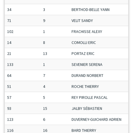
34
3
BERTHOD-BELLE YANN
71
9
VELIT SANDY
102
1
FRACHISSE ALEXY
14
8
COMOLLI ERIC
21
13
PORTAZ ERIC
133
1
SEVENIER SERENA
64
7
DURAND NORBERT
51
4
ROCHE THIERRY
57
5
REY PIROLLE PASCAL
93
15
JALBY SÉBASTIEN
123
6
DUVERNEY-GUICHARD ADRIEN
116
16
BARD THIERRY