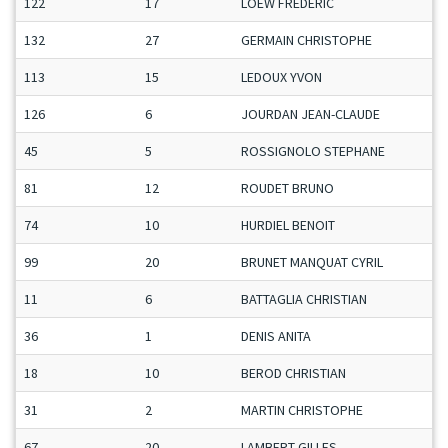
122
17
LOEW FRÉDÉRIC
132
27
GERMAIN CHRISTOPHE
113
15
LEDOUX YVON
126
6
JOURDAN JEAN-CLAUDE
45
5
ROSSIGNOLO STEPHANE
81
12
ROUDET BRUNO
74
10
HURDIEL BENOIT
99
20
BRUNET MANQUAT CYRIL
11
6
BATTAGLIA CHRISTIAN
36
1
DENIS ANITA
18
10
BEROD CHRISTIAN
31
2
MARTIN CHRISTOPHE
67
20
LAMBERT GILLES