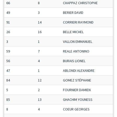
66
8
CHAPPAZ CHRISTOPHE
49
3
BERIER DAVID
91
14
CORRIERI RAYMOND
26
16
BELLE MICHEL
3
1
VALLON EMMANUEL
59
7
REALE ANTONINO
56
4
BURAIS LIONEL
47
1
ABLONDI ALEXANDRE
84
12
GOMEZ STÉPHANE
5
2
FOURNIER DAMIEN
85
13
GHACHIM YOUNESS
8
4
COEUR GEORGES