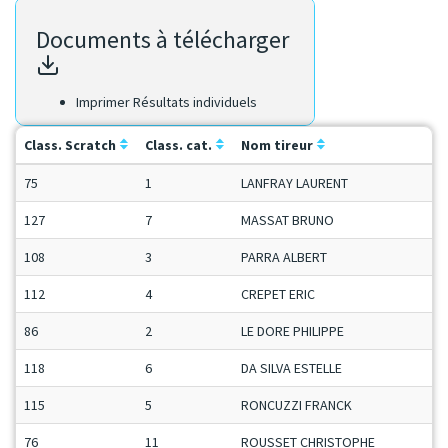
Documents à télécharger
Imprimer Résultats individuels
Class. Scratch
Class. cat.
Nom tireur
75
1
LANFRAY LAURENT
127
7
MASSAT BRUNO
108
3
PARRA ALBERT
112
4
CREPET ERIC
86
2
LE DORE PHILIPPE
118
6
DA SILVA ESTELLE
115
5
RONCUZZI FRANCK
76
11
ROUSSET CHRISTOPHE