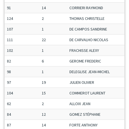
91
14
CORRIERI RAYMOND
124
2
THOMAS CHRISTELLE
107
1
DE CAMPOS SANDRINE
111
22
DE CARVALHO NICOLAS
102
1
FRACHISSE ALEXY
82
6
GEROME FREDERIC
98
1
DELEGLISE JEAN-MICHEL
97
19
JULIEN OLIVIER
104
15
COMMEROT LAURENT
62
2
ALLOIX JEAN
84
12
GOMEZ STÉPHANE
87
14
FORTE ANTHONY