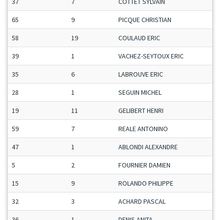
37
7
COTTET SYLVAIN
65
9
PICQUE CHRISTIAN
58
19
COULAUD ERIC
39
1
VACHEZ-SEYTOUX ERIC
35
6
LABROUVE ERIC
28
1
SEGUIN MICHEL
19
11
GELIBERT HENRI
59
7
REALE ANTONINO
47
1
ABLONDI ALEXANDRE
5
2
FOURNIER DAMIEN
15
9
ROLANDO PHILIPPE
32
3
ACHARD PASCAL
36
1
DENIS ANITA