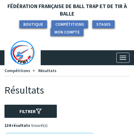
Panneau de gestion des cookies
FÉDÉRATION FRANÇAISE DE BALL TRAP ET DE TIR À
BALLE
BOUTIQUE
COMPÉTITIONS
STAGES
MON COMPTE
Toggl
naviga
Compétitions
Résultats
Résultats
FILTRER
134 résultats
trouvé(s)