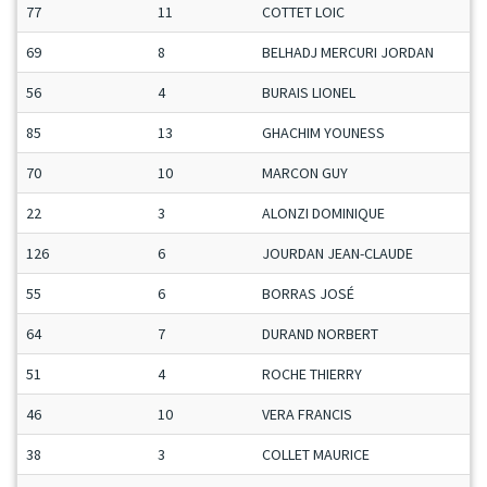
77
11
COTTET LOIC
69
8
BELHADJ MERCURI JORDAN
56
4
BURAIS LIONEL
85
13
GHACHIM YOUNESS
70
10
MARCON GUY
22
3
ALONZI DOMINIQUE
126
6
JOURDAN JEAN-CLAUDE
55
6
BORRAS JOSÉ
64
7
DURAND NORBERT
51
4
ROCHE THIERRY
46
10
VERA FRANCIS
38
3
COLLET MAURICE