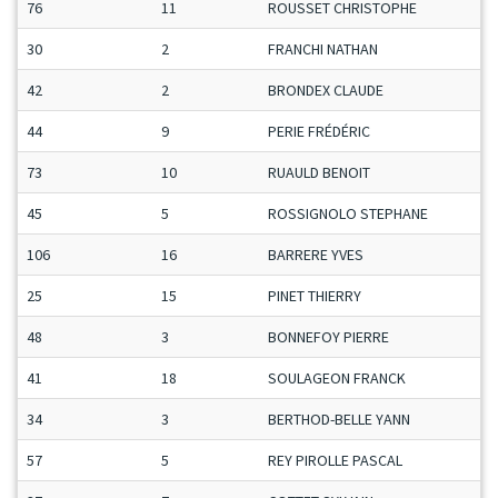
76
11
ROUSSET CHRISTOPHE
30
2
FRANCHI NATHAN
42
2
BRONDEX CLAUDE
44
9
PERIE FRÉDÉRIC
73
10
RUAULD BENOIT
45
5
ROSSIGNOLO STEPHANE
106
16
BARRERE YVES
25
15
PINET THIERRY
48
3
BONNEFOY PIERRE
41
18
SOULAGEON FRANCK
34
3
BERTHOD-BELLE YANN
57
5
REY PIROLLE PASCAL