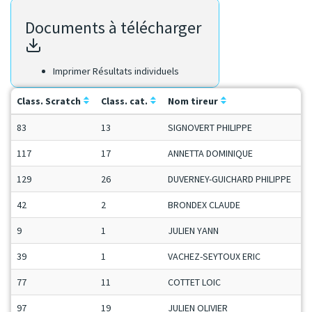
Documents à télécharger
Imprimer Résultats individuels
Class. Scratch
Class. cat.
Nom tireur
83
13
SIGNOVERT PHILIPPE
117
17
ANNETTA DOMINIQUE
129
26
DUVERNEY-GUICHARD PHILIPPE
42
2
BRONDEX CLAUDE
9
1
JULIEN YANN
39
1
VACHEZ-SEYTOUX ERIC
77
11
COTTET LOIC
97
19
JULIEN OLIVIER