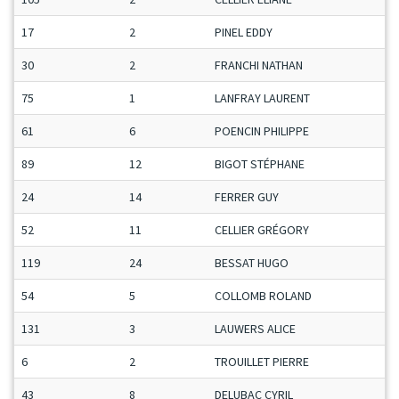
17
2
PINEL EDDY
30
2
FRANCHI NATHAN
75
1
LANFRAY LAURENT
61
6
POENCIN PHILIPPE
89
12
BIGOT STÉPHANE
24
14
FERRER GUY
52
11
CELLIER GRÉGORY
119
24
BESSAT HUGO
54
5
COLLOMB ROLAND
131
3
LAUWERS ALICE
6
2
TROUILLET PIERRE
43
8
DELUBAC CYRIL