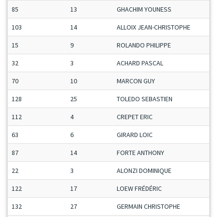
85
13
GHACHIM YOUNESS
103
14
ALLOIX JEAN-CHRISTOPHE
15
9
ROLANDO PHILIPPE
32
3
ACHARD PASCAL
70
10
MARCON GUY
128
25
TOLEDO SEBASTIEN
112
4
CREPET ERIC
63
6
GIRARD LOIC
87
14
FORTE ANTHONY
22
3
ALONZI DOMINIQUE
122
17
LOEW FRÉDÉRIC
132
27
GERMAIN CHRISTOPHE