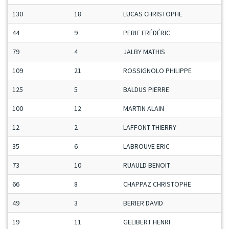
130
18
LUCAS CHRISTOPHE
44
9
PERIE FRÉDÉRIC
79
4
JALBY MATHIS
109
21
ROSSIGNOLO PHILIPPE
125
5
BALDUS PIERRE
100
12
MARTIN ALAIN
12
2
LAFFONT THIERRY
35
6
LABROUVE ERIC
73
10
RUAULD BENOIT
66
8
CHAPPAZ CHRISTOPHE
49
3
BERIER DAVID
19
11
GELIBERT HENRI