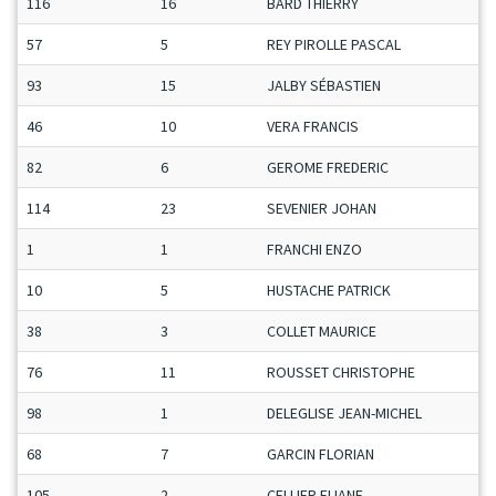
116
16
BARD THIERRY
57
5
REY PIROLLE PASCAL
93
15
JALBY SÉBASTIEN
46
10
VERA FRANCIS
82
6
GEROME FREDERIC
114
23
SEVENIER JOHAN
1
1
FRANCHI ENZO
10
5
HUSTACHE PATRICK
38
3
COLLET MAURICE
76
11
ROUSSET CHRISTOPHE
98
1
DELEGLISE JEAN-MICHEL
68
7
GARCIN FLORIAN
105
2
CELLIER ELIANE