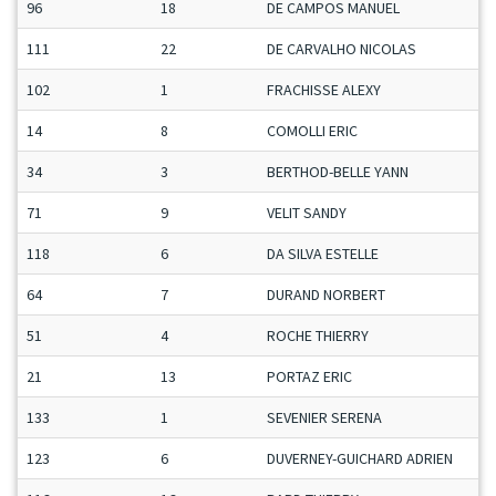
96
18
DE CAMPOS MANUEL
111
22
DE CARVALHO NICOLAS
102
1
FRACHISSE ALEXY
14
8
COMOLLI ERIC
34
3
BERTHOD-BELLE YANN
71
9
VELIT SANDY
118
6
DA SILVA ESTELLE
64
7
DURAND NORBERT
51
4
ROCHE THIERRY
21
13
PORTAZ ERIC
133
1
SEVENIER SERENA
123
6
DUVERNEY-GUICHARD ADRIEN