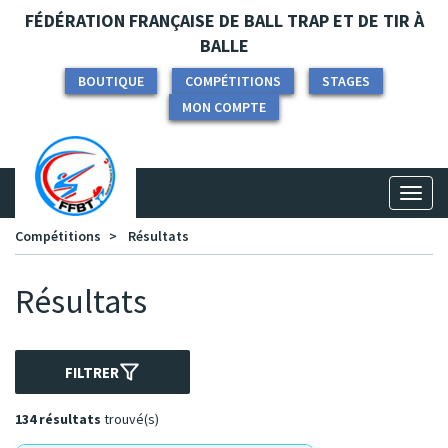
Panneau de gestion des cookies
FÉDÉRATION FRANÇAISE DE BALL TRAP ET DE TIR À
BALLE
BOUTIQUE
COMPÉTITIONS
STAGES
MON COMPTE
Toggl
naviga
Compétitions
Résultats
Résultats
FILTRER
134 résultats
trouvé(s)