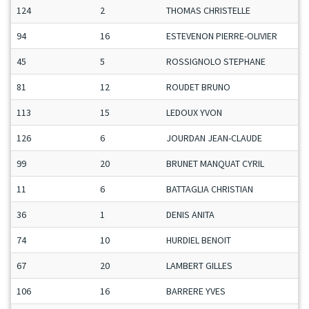
124
2
THOMAS CHRISTELLE
94
16
ESTEVENON PIERRE-OLIVIER
45
5
ROSSIGNOLO STEPHANE
81
12
ROUDET BRUNO
113
15
LEDOUX YVON
126
6
JOURDAN JEAN-CLAUDE
99
20
BRUNET MANQUAT CYRIL
11
6
BATTAGLIA CHRISTIAN
36
1
DENIS ANITA
74
10
HURDIEL BENOIT
67
20
LAMBERT GILLES
106
16
BARRERE YVES