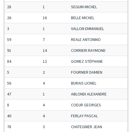
28
1
SEGUIN MICHEL
26
16
BELLE MICHEL
3
1
VALLON EMMANUEL
59
7
REALE ANTONINO
91
14
CORRIERI RAYMOND
84
12
GOMEZ STÉPHANE
5
2
FOURNIER DAMIEN
56
4
BURAIS LIONEL
47
1
ABLONDI ALEXANDRE
8
4
COEUR GEORGES
40
4
FERLAY PASCAL
78
3
CHATEGNIER JEAN