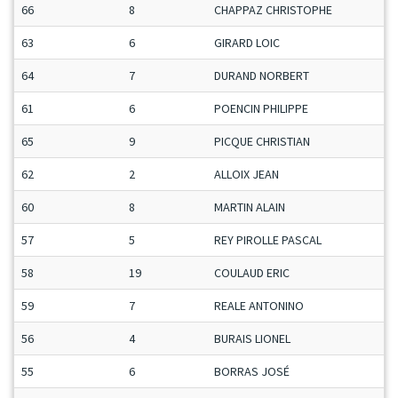
66
8
CHAPPAZ CHRISTOPHE
63
6
GIRARD LOIC
64
7
DURAND NORBERT
61
6
POENCIN PHILIPPE
65
9
PICQUE CHRISTIAN
62
2
ALLOIX JEAN
60
8
MARTIN ALAIN
57
5
REY PIROLLE PASCAL
58
19
COULAUD ERIC
59
7
REALE ANTONINO
56
4
BURAIS LIONEL
55
6
BORRAS JOSÉ