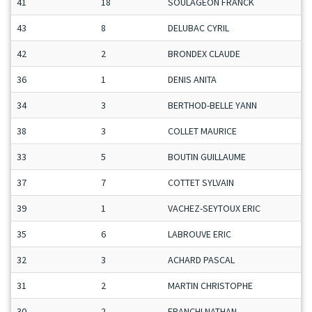
41
18
SOULAGEON FRANCK
43
8
DELUBAC CYRIL
42
2
BRONDEX CLAUDE
36
1
DENIS ANITA
34
3
BERTHOD-BELLE YANN
38
3
COLLET MAURICE
33
5
BOUTIN GUILLAUME
37
7
COTTET SYLVAIN
39
1
VACHEZ-SEYTOUX ERIC
35
6
LABROUVE ERIC
32
3
ACHARD PASCAL
31
2
MARTIN CHRISTOPHE
30
2
FRANCHI NATHAN