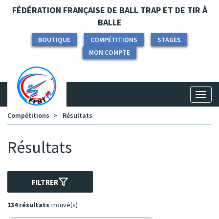
Panneau de gestion des cookies
FÉDÉRATION FRANÇAISE DE BALL TRAP ET DE TIR À
BALLE
BOUTIQUE
COMPÉTITIONS
STAGES
MON COMPTE
Toggl
naviga
Compétitions
Résultats
Résultats
FILTRER
134 résultats
trouvé(s)