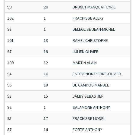
99
20
BRUNET MANQUAT CYRIL
102
1
FRACHISSE ALEXY
98
1
DELEGLISE JEAN-MICHEL
101
13
RAMEL CHRISTOPHE
97
19
JULIEN OLIVIER
100
12
MARTIN ALAIN
94
16
ESTEVENON PIERRE-OLIVIER
96
18
DE CAMPOS MANUEL
93
15
JALBY SÉBASTIEN
92
1
SALAMONE ANTHONY
95
17
FRACHISSE LIONEL
87
14
FORTE ANTHONY