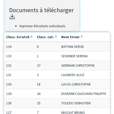
Documents à télécharger
Imprimer Résultats individuels
Class. Scratch
Class. cat.
Nom tireur
134
8
BATTANI SERGE
133
1
SEVENIER SERENA
132
27
GERMAIN CHRISTOPHE
131
3
LAUWERS ALICE
130
18
LUCAS CHRISTOPHE
129
26
DUVERNEY-GUICHARD PHILIPPE
128
25
TOLEDO SEBASTIEN
127
7
MASSAT BRUNO