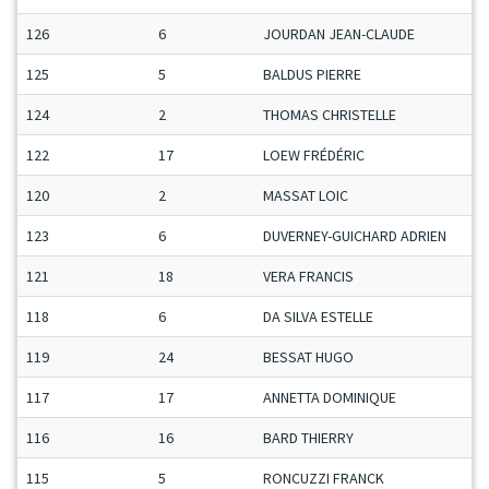
126
6
JOURDAN JEAN-CLAUDE
125
5
BALDUS PIERRE
124
2
THOMAS CHRISTELLE
122
17
LOEW FRÉDÉRIC
120
2
MASSAT LOIC
123
6
DUVERNEY-GUICHARD ADRIEN
121
18
VERA FRANCIS
118
6
DA SILVA ESTELLE
119
24
BESSAT HUGO
117
17
ANNETTA DOMINIQUE
116
16
BARD THIERRY
115
5
RONCUZZI FRANCK