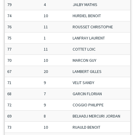
79
4
JALBY MATHIS
74
10
HURDIEL BENOIT
76
11
ROUSSET CHRISTOPHE
75
1
LANFRAY LAURENT
77
11
COTTET LOIC
70
10
MARCON GUY
67
20
LAMBERT GILLES
71
9
VELIT SANDY
68
7
GARCIN FLORIAN
72
9
COGGIO PHILIPPE
69
8
BELHADJ MERCURI JORDAN
73
10
RUAULD BENOIT