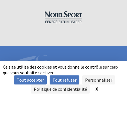
Ce site utilise des cookies et vous donne le contrôle sur ceux
que vous souhaitez activer
Tout accepter
Tout refuser
Personnaliser
INFORMATIONS
X
Masquer le b
Politique de confidentialité
SIGNALER UNE VIOLENCE
MENTIONS LÉGALES
POLITIQUE D'UTILISATION DES COOKIES
FAQ
POLITIQUE DE CONFIDENTIALITÉ
PRATIQUE DU BALL-TRAP PAR LES PERSONNES EN SITUATION DE
HANDICAP