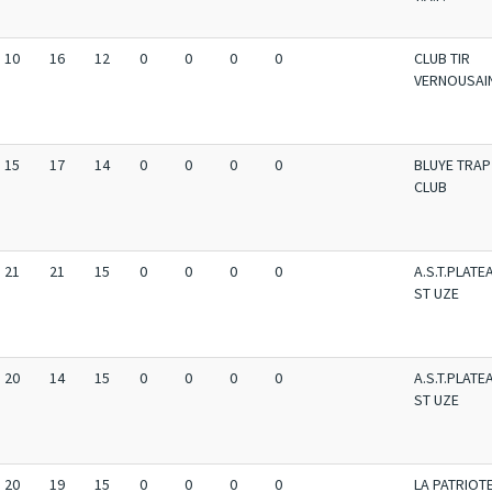
10
16
12
0
0
0
0
CLUB TIR
VERNOUSAI
15
17
14
0
0
0
0
BLUYE TRAP
CLUB
21
21
15
0
0
0
0
A.S.T.PLATE
ST UZE
20
14
15
0
0
0
0
A.S.T.PLATE
ST UZE
20
19
15
0
0
0
0
LA PATRIOT