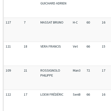
GUICHARD ADRIEN
127
7
MASSAT BRUNO
H-C
60
16
121
18
VERA FRANCIS
Vet
66
15
109
21
ROSSIGNOLO
Man3
72
17
PHILIPPE
122
17
LOEW FRÉDÉRIC
SenB
66
16