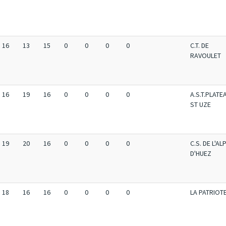
16
13
15
0
0
0
0
C.T. DE
RAVOULET
16
19
16
0
0
0
0
A.S.T.PLATE
ST UZE
19
20
16
0
0
0
0
C.S. DE L'AL
D'HUEZ
18
16
16
0
0
0
0
LA PATRIOT