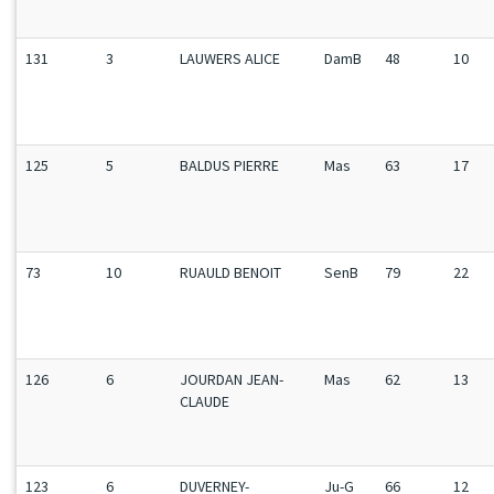
131
3
LAUWERS ALICE
DamB
48
10
125
5
BALDUS PIERRE
Mas
63
17
73
10
RUAULD BENOIT
SenB
79
22
126
6
JOURDAN JEAN-
Mas
62
13
CLAUDE
123
6
DUVERNEY-
Ju-G
66
12