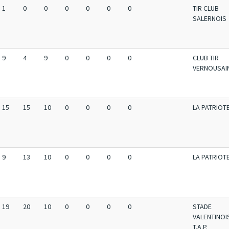
1
0
0
0
0
0
0
TIR CLUB
SALERNOIS
9
4
9
0
0
0
0
CLUB TIR
VERNOUSAI
15
15
10
0
0
0
0
LA PATRIOT
9
13
10
0
0
0
0
LA PATRIOT
19
20
10
0
0
0
0
STADE
VALENTINOI
T.A.P.