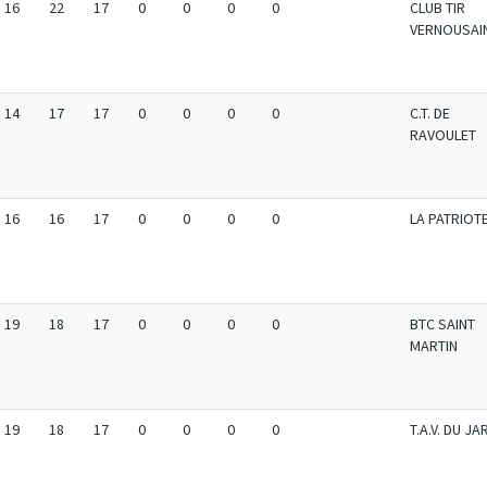
16
22
17
0
0
0
0
CLUB TIR
VERNOUSAI
14
17
17
0
0
0
0
C.T. DE
RAVOULET
16
16
17
0
0
0
0
LA PATRIOT
19
18
17
0
0
0
0
BTC SAINT
MARTIN
19
18
17
0
0
0
0
T.A.V. DU JA