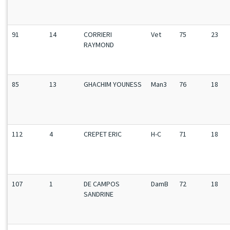
91
14
CORRIERI
Vet
75
23
RAYMOND
85
13
GHACHIM YOUNESS
Man3
76
18
112
4
CREPET ERIC
H-C
71
18
107
1
DE CAMPOS
DamB
72
18
SANDRINE