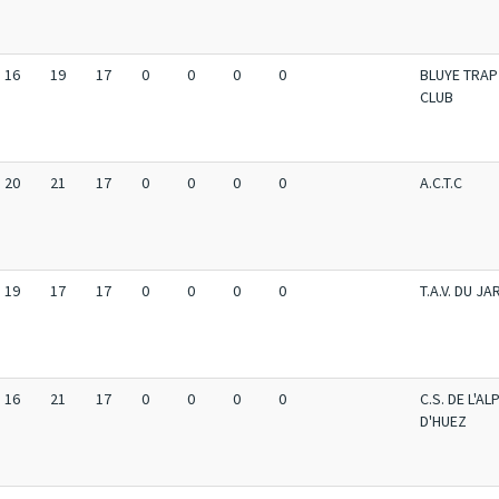
16
19
17
0
0
0
0
BLUYE TRAP
CLUB
20
21
17
0
0
0
0
A.C.T.C
19
17
17
0
0
0
0
T.A.V. DU JA
16
21
17
0
0
0
0
C.S. DE L'AL
D'HUEZ