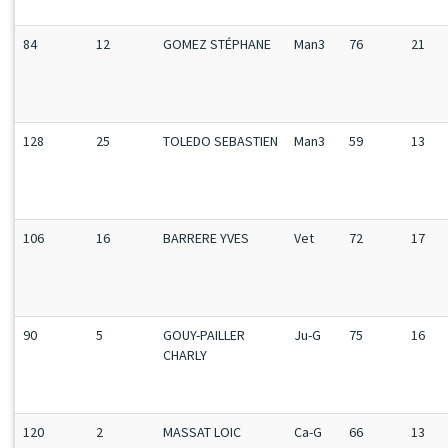
84
12
GOMEZ STÉPHANE
Man3
76
21
128
25
TOLEDO SEBASTIEN
Man3
59
13
106
16
BARRERE YVES
Vet
72
17
90
5
GOUY-PAILLER
Ju-G
75
16
CHARLY
120
2
MASSAT LOIC
Ca-G
66
13