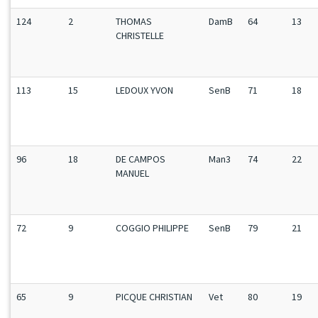
124
2
THOMAS
DamB
64
13
CHRISTELLE
113
15
LEDOUX YVON
SenB
71
18
96
18
DE CAMPOS
Man3
74
22
MANUEL
72
9
COGGIO PHILIPPE
SenB
79
21
65
9
PICQUE CHRISTIAN
Vet
80
19