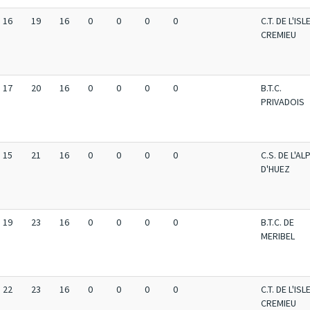
16
19
16
0
0
0
0
C.T. DE L'ISL
CREMIEU
17
20
16
0
0
0
0
B.T.C.
PRIVADOIS
15
21
16
0
0
0
0
C.S. DE L'AL
D'HUEZ
19
23
16
0
0
0
0
B.T.C. DE
MERIBEL
22
23
16
0
0
0
0
C.T. DE L'ISL
CREMIEU