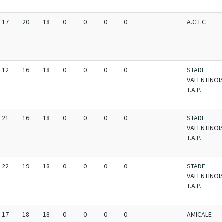
17
20
18
0
0
0
0
A.C.T.C
12
16
18
0
0
0
0
STADE
VALENTINOI
T.A.P.
21
16
18
0
0
0
0
STADE
VALENTINOI
T.A.P.
22
19
18
0
0
0
0
STADE
VALENTINOI
T.A.P.
17
18
18
0
0
0
0
AMICALE