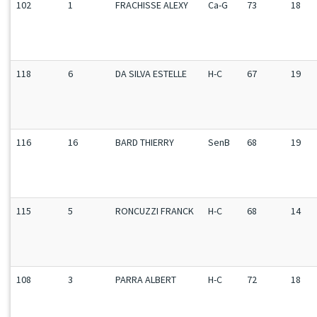
102
1
FRACHISSE ALEXY
Ca-G
73
18
118
6
DA SILVA ESTELLE
H-C
67
19
116
16
BARD THIERRY
SenB
68
19
115
5
RONCUZZI FRANCK
H-C
68
14
108
3
PARRA ALBERT
H-C
72
18