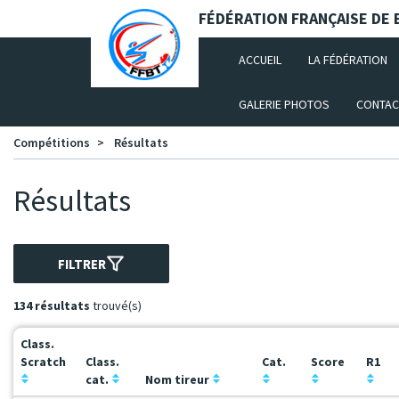
Panneau de gestion des cookies
FÉDÉRATION FRANÇAISE DE B
(CURRENT)
ACCUEIL
LA FÉDÉRATION
GALERIE PHOTOS
CONTAC
Compétitions
Résultats
Résultats
FILTRER
134 résultats
trouvé(s)
Class.
Scratch
Class.
Cat.
Score
R1
cat.
Nom tireur