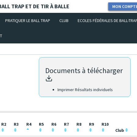
ALL TRAP ET DE TIR À BALLE
MON COMPT
PRATIQUER LE BALL TRAP
CLUB
ECOLES FÉDÉRALES DE BALL-TRA
T
Documents à télécharger
Imprimer Résultats individuels
R2
R3
R4
R5
R6
R7
R8
R9
R10
Club