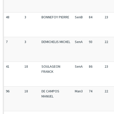
48
3
BONNEFOY PIERRE
SenB
84
23
7
3
DEMICHELIS MICHEL
SenA
93
22
41
18
SOULAGEON
SenA
86
23
FRANCK
96
18
DE CAMPOS
Man3
74
22
MANUEL