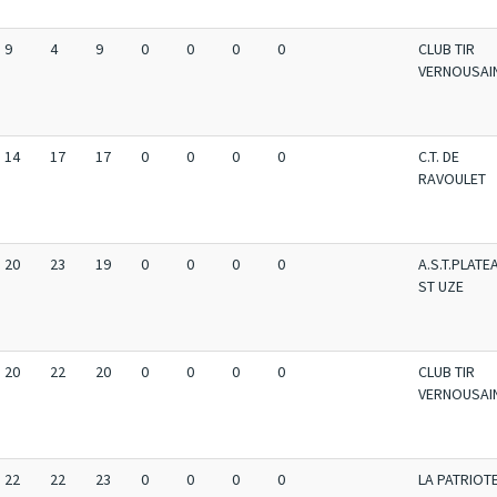
9
4
9
0
0
0
0
CLUB TIR
VERNOUSAI
14
17
17
0
0
0
0
C.T. DE
RAVOULET
20
23
19
0
0
0
0
A.S.T.PLATE
ST UZE
20
22
20
0
0
0
0
CLUB TIR
VERNOUSAI
22
22
23
0
0
0
0
LA PATRIOT