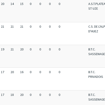
20
14
15
0
0
0
0
A.S.T.PLATE
ST UZE
21
21
21
0
0
0
0
C.S. DE L'AL
D'HUEZ
19
21
20
0
0
0
0
B.T.C.
SASSENAGE
17
20
16
0
0
0
0
B.T.C.
PRIVADOIS
17
18
20
0
0
0
0
B.T.C.
SASSENAGE