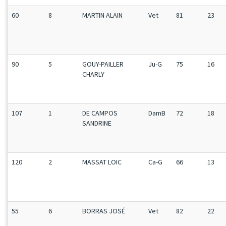
60
8
MARTIN ALAIN
Vet
81
23
90
5
GOUY-PAILLER
Ju-G
75
16
CHARLY
107
1
DE CAMPOS
DamB
72
18
SANDRINE
120
2
MASSAT LOIC
Ca-G
66
13
55
6
BORRAS JOSÉ
Vet
82
22