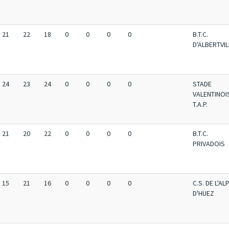
21
22
18
0
0
0
0
B.T.C.
D'ALBERTVIL
24
23
24
0
0
0
0
STADE
VALENTINOI
T.A.P.
21
20
22
0
0
0
0
B.T.C.
PRIVADOIS
15
21
16
0
0
0
0
C.S. DE L'AL
D'HUEZ