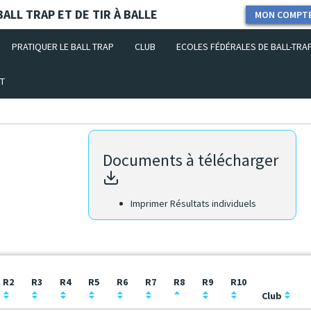
ALL TRAP ET DE TIR À BALLE
MON COMPT
PRATIQUER LE BALL TRAP
CLUB
ECOLES FÉDÉRALES DE BALL-TRA
T
Documents à télécharger
Imprimer Résultats individuels
R2
R3
R4
R5
R6
R7
R8
R9
R10
Club