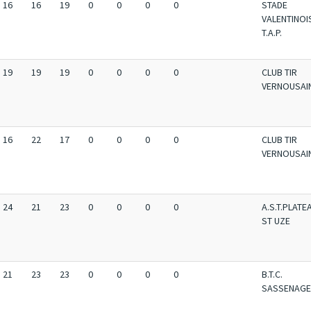
16
16
19
0
0
0
0
STADE
VALENTINOI
T.A.P.
19
19
19
0
0
0
0
CLUB TIR
VERNOUSAI
16
22
17
0
0
0
0
CLUB TIR
VERNOUSAI
24
21
23
0
0
0
0
A.S.T.PLATE
ST UZE
21
23
23
0
0
0
0
B.T.C.
SASSENAGE