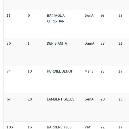
11
6
BATTAGLIA
SenA
93
23
CHRISTIAN
36
1
DENIS ANITA
DamA
87
21
74
10
HURDIEL BENOIT
Man3
78
17
67
20
LAMBERT GILLES
SenA
79
20
106
16
BARRERE YVES
Vet
72
17