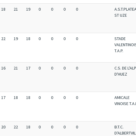
18
21
19
0
0
0
0
A.S.T.PLATE
ST UZE
22
19
18
0
0
0
0
STADE
VALENTINOI
T.A.P.
16
21
17
0
0
0
0
C.S. DE L'AL
D'HUEZ
17
18
18
0
0
0
0
AMICALE
VINOISE T.A.
20
22
18
0
0
0
0
B.T.C.
D'ALBERTVIL