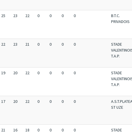
25
23
22
0
0
0
0
B.T.C.
PRIVADOIS
22
23
21
0
0
0
0
STADE
VALENTINOI
T.A.P.
19
20
22
0
0
0
0
STADE
VALENTINOI
T.A.P.
17
20
22
0
0
0
0
A.S.T.PLATE
ST UZE
21
16
18
0
0
0
0
STADE