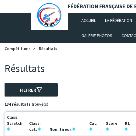
Panneau de gestion des cookies
FÉDÉRATION FRANÇAISE DE B
(CURRENT)
ACCUEIL
LA FÉDÉRATION
GALERIE PHOTOS
CONTAC
Compétitions
Résultats
Résultats
FILTRER
134 résultats
trouvé(s)
Class.
Scratch
Class.
Cat.
Score
R1
cat.
Nom tireur