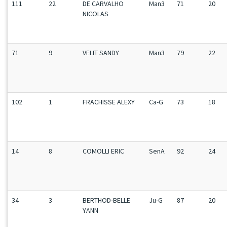
111
22
DE CARVALHO
Man3
71
20
NICOLAS
71
9
VELIT SANDY
Man3
79
22
102
1
FRACHISSE ALEXY
Ca-G
73
18
14
8
COMOLLI ERIC
SenA
92
24
34
3
BERTHOD-BELLE
Ju-G
87
20
YANN