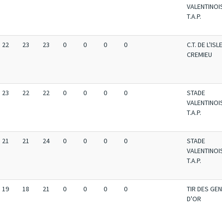
VALENTINOI
T.A.P.
22
23
23
0
0
0
0
C.T. DE L'ISL
CREMIEU
23
22
22
0
0
0
0
STADE
VALENTINOI
T.A.P.
21
21
24
0
0
0
0
STADE
VALENTINOI
T.A.P.
19
18
21
0
0
0
0
TIR DES GE
D'OR