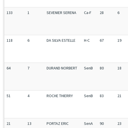
133
1
SEVENIER SERENA
Ca-F
28
6
118
6
DA SILVA ESTELLE
H-C
67
19
64
7
DURAND NORBERT
SenB
80
18
51
4
ROCHE THIERRY
SenB
83
21
21
13
PORTAZ ERIC
SenA
90
23