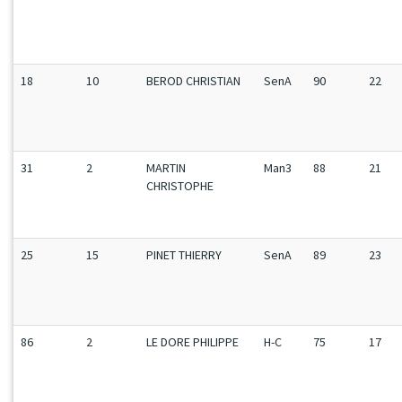
18
10
BEROD CHRISTIAN
SenA
90
22
31
2
MARTIN
Man3
88
21
CHRISTOPHE
25
15
PINET THIERRY
SenA
89
23
86
2
LE DORE PHILIPPE
H-C
75
17