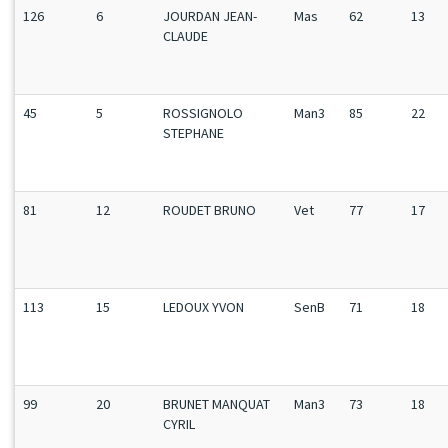
126
6
JOURDAN JEAN-
Mas
62
13
CLAUDE
45
5
ROSSIGNOLO
Man3
85
22
STEPHANE
81
12
ROUDET BRUNO
Vet
77
17
113
15
LEDOUX YVON
SenB
71
18
99
20
BRUNET MANQUAT
Man3
73
18
CYRIL