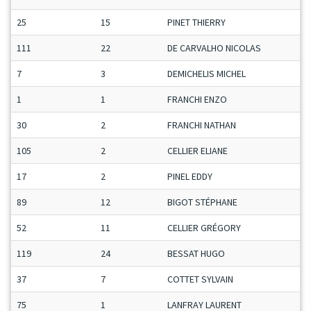
25
15
PINET THIERRY
111
22
DE CARVALHO NICOLAS
7
3
DEMICHELIS MICHEL
1
1
FRANCHI ENZO
30
2
FRANCHI NATHAN
105
2
CELLIER ELIANE
17
2
PINEL EDDY
89
12
BIGOT STÉPHANE
52
11
CELLIER GRÉGORY
119
24
BESSAT HUGO
37
7
COTTET SYLVAIN
75
1
LANFRAY LAURENT