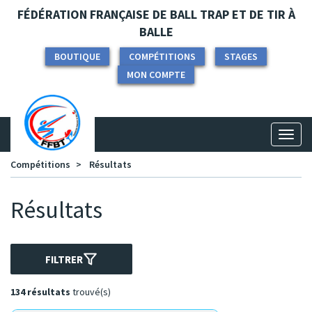
Panneau de gestion des cookies
FÉDÉRATION FRANÇAISE DE BALL TRAP ET DE TIR À
BALLE
BOUTIQUE
COMPÉTITIONS
STAGES
MON COMPTE
Toggl
naviga
Compétitions
Résultats
Résultats
FILTRER
134 résultats
trouvé(s)