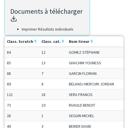
Documents à télécharger
Imprimer Résultats individuels
Class. Scratch
Class. cat.
Nom tireur
84
12
GOMEZ STÉPHANE
85
13
GHACHIM YOUNESS
68
7
GARCIN FLORIAN
69
8
BELHADJ MERCURI JORDAN
121
18
VERA FRANCIS
73
10
RUAULD BENOIT
28
1
SEGUIN MICHEL
49
3
BERIER DAVID