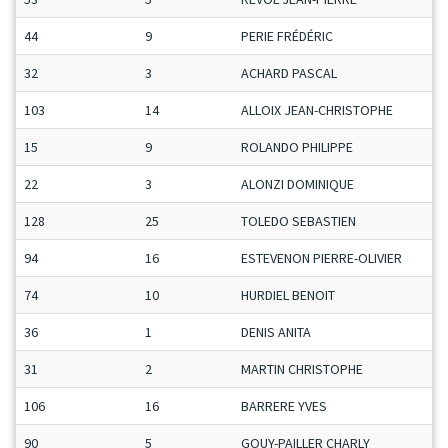
44
9
PERIE FRÉDÉRIC
32
3
ACHARD PASCAL
103
14
ALLOIX JEAN-CHRISTOPHE
15
9
ROLANDO PHILIPPE
22
3
ALONZI DOMINIQUE
128
25
TOLEDO SEBASTIEN
94
16
ESTEVENON PIERRE-OLIVIER
74
10
HURDIEL BENOIT
36
1
DENIS ANITA
31
2
MARTIN CHRISTOPHE
106
16
BARRERE YVES
90
5
GOUY-PAILLER CHARLY