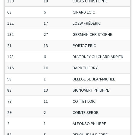
130
18
LUCAS CHRISTOPHE
63
6
GIRARD LOIC
122
17
LOEW FRÉDÉRIC
132
27
GERMAIN CHRISTOPHE
21
13
PORTAZ ERIC
123
6
DUVERNEY-GUICHARD ADRIEN
116
16
BARD THIERRY
98
1
DELEGLISE JEAN-MICHEL
83
13
SIGNOVERT PHILIPPE
77
11
COTTET LOIC
29
2
COINTE SERGE
2
1
ALFONSO PHILIPPE
53
5
REVOL JEAN-PIERRE