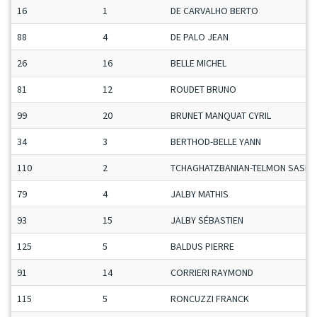
16
1
DE CARVALHO BERTO
88
4
DE PALO JEAN
26
16
BELLE MICHEL
81
12
ROUDET BRUNO
99
20
BRUNET MANQUAT CYRIL
34
3
BERTHOD-BELLE YANN
110
2
TCHAGHATZBANIAN-TELMON SASHA
79
4
JALBY MATHIS
93
15
JALBY SÉBASTIEN
125
5
BALDUS PIERRE
91
14
CORRIERI RAYMOND
115
5
RONCUZZI FRANCK