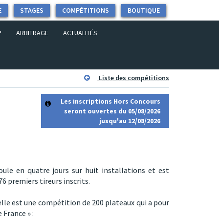
E
STAGES
COMPÉTITIONS
BOUTIQUE
P
ARBITRAGE
ACTUALITÉS
Liste des compétitions
Les inscriptions Hors Concours
seront ouvertes du 05/08/2026
jusqu'au 12/08/2026
le en quatre jours sur huit installations et est
6 premiers tireurs inscrits.
le est une compétition de 200 plateaux qui a pour
 France » :