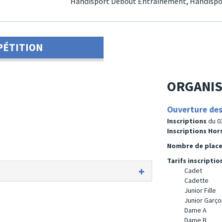
Handisport Debout Entraînement,
Handispo
PÉTITION
ORGANIS
Ouverture des
Inscriptions
du 0
Inscriptions Ho
Nombre de plac
Tarifs inscriptio
Cadet
Cadette
Junior Fille
Junior Garço
Dame A
Dame B