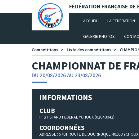
Panneau de gestion des cookies
FÉDÉRATION FRANÇAISE DE B
(CURRENT)
ACCUEIL
LA FÉDÉRATION
GALERIE PHOTOS
CONTAC
Compétitions
Liste des compétitions
CHAMPION
CHAMPIONNAT DE FRA
DU 20/08/2026 AU 23/08/2026
INFORMATIONS
CLUB
FFBT STAND FEDERAL YCHOUX (02040042)
COORDONNÉES
ADRESSE : 5701 ROUTE DE BOURRUQUE 40160 YCHOUX