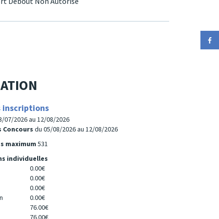
rt Debout Non Autorisé
ATION
 inscriptions
3/07/2026 au 12/08/2026
rs Concours
du 05/08/2026 au 12/08/2026
es maximum
531
ns individuelles
0.00€
0.00€
0.00€
n
0.00€
76.00€
76.00€