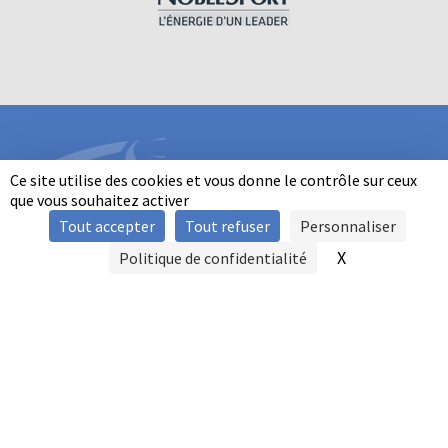
Ce site utilise des cookies et vous donne le contrôle sur ceux
que vous souhaitez activer
Tout accepter
Tout refuser
Personnaliser
INFORMATIONS
X
Masquer le b
Politique de confidentialité
SIGNALER UNE VIOLENCE
MENTIONS LÉGALES
POLITIQUE D'UTILISATION DES COOKIES
FAQ
POLITIQUE DE CONFIDENTIALITÉ
PRATIQUE DU BALL-TRAP PAR LES PERSONNES EN SITUATION DE
HANDICAP
AUTRES TITRES DE PRATIQUE
CONTACT