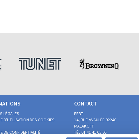
MATIONS
CONTACT
S LÉGALES
FFBT
E D'UTILISATION DES COOKIES
14, RUE AVAULÉE
92240
MALAKOFF
E DE CONFIDENTIALITÉ
TÉL 01 41 41 05 05
 DU BALL-TRAP PAR LES
FAX 01 41 41 02 00