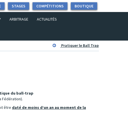
E
STAGES
COMPÉTITIONS
BOUTIQUE
P
ARBITRAGE
ACTUALITÉS
Pratiquer le Ball Trap
tique du ball-trap
a Fédération).
oit être
daté de moins d’un an au moment de la