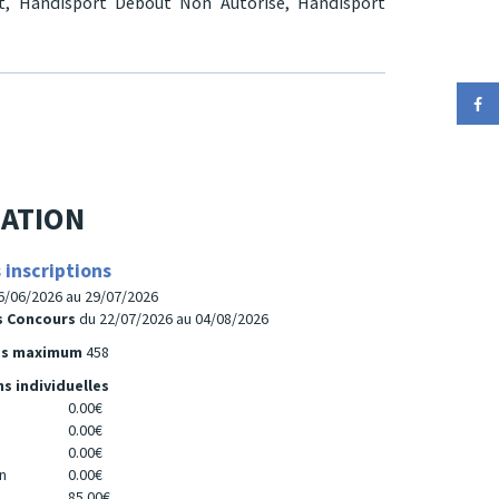
t,
Handisport Debout Non Autorisé,
Handisport
ATION
 inscriptions
6/06/2026 au 29/07/2026
rs Concours
du 22/07/2026 au 04/08/2026
es maximum
458
ns individuelles
0.00€
0.00€
0.00€
n
0.00€
85.00€