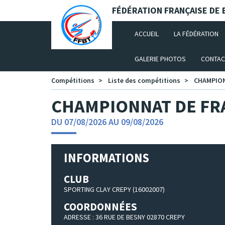
Panneau de gestion des cookies
FÉDÉRATION FRANÇAISE DE B
(CURRENT)
ACCUEIL
LA FÉDÉRATION
GALERIE PHOTOS
CONTAC
Compétitions
Liste des compétitions
CHAMPION
CHAMPIONNAT DE FRA
DU 07/08/2026 AU 09/08/2026
INFORMATIONS
CLUB
SPORTING CLAY CREPY (16002007)
COORDONNÉES
ADRESSE : 36 RUE DE BESNY 02870 CREPY