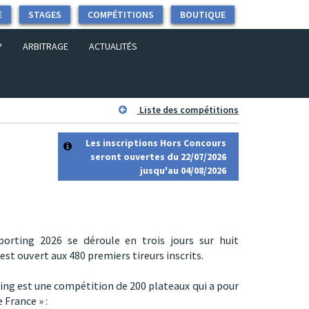
E
STAGES
COMPÉTITIONS
BOUTIQUE
P
ARBITRAGE
ACTUALITÉS
Liste des compétitions
Les inscriptions Hors Concours
seront ouvertes du 22/07/2026
jusqu'au 04/08/2026
rting 2026 se déroule en trois jours sur huit
 est ouvert aux 480 premiers tireurs inscrits.
g est une compétition de 200 plateaux qui a pour
 France » :