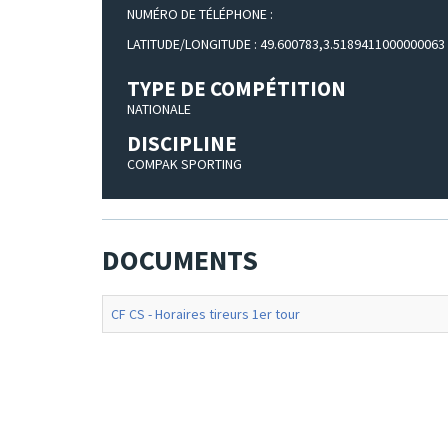
NUMÉRO DE TÉLÉPHONE :
LATITUDE/LONGITUDE : 49.600783,3.5189411000000063
TYPE DE COMPÉTITION
NATIONALE
DISCIPLINE
COMPAK SPORTING
DOCUMENTS
CF CS - Horaires tireurs 1er tour