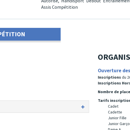
Autorisé,
Handisport Debout Entraînemen
Assis Compétition
PÉTITION
ORGANIS
Ouverture des
Inscriptions
du 2
Inscriptions Ho
Nombre de plac
Tarifs inscriptio
Cadet
Cadette
Junior Fille
Junior Garço
Dame A