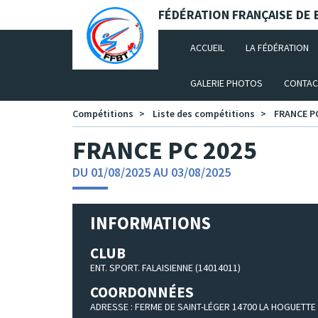
Panneau de gestion des cookies
FÉDÉRATION FRANÇAISE DE B
(CURRENT)
ACCUEIL
LA FÉDÉRATION
GALERIE PHOTOS
CONTAC
Compétitions
Liste des compétitions
FRANCE P
FRANCE PC 2025
DU 01/08/2025 AU 03/08/2025
INFORMATIONS
CLUB
ENT. SPORT. FALAISIENNE (14014011)
COORDONNÉES
ADRESSE : FERME DE SAINT-LÉGER 14700 LA HOGUETTE