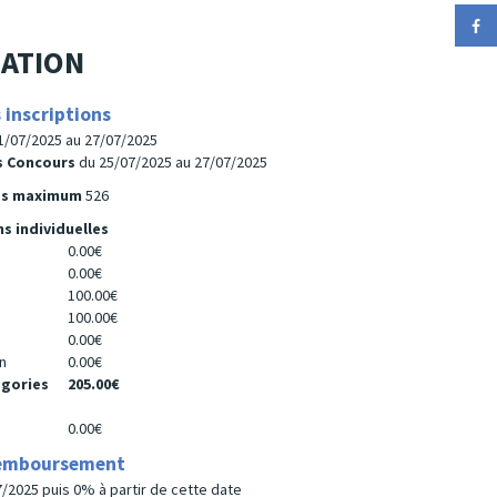
ATION
 inscriptions
1/07/2025 au 27/07/2025
rs Concours
du 25/07/2025 au 27/07/2025
es maximum
526
ns individuelles
0.00€
0.00€
100.00€
100.00€
0.00€
n
0.00€
égories
205.00€
0.00€
remboursement
/2025 puis 0% à partir de cette date