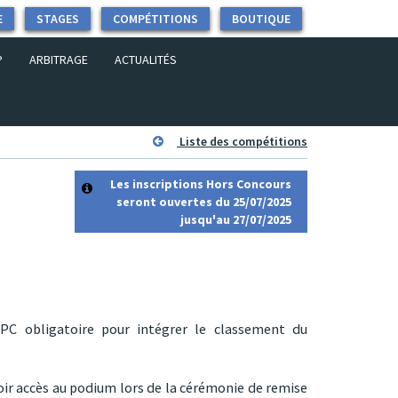
E
STAGES
COMPÉTITIONS
BOUTIQUE
P
ARBITRAGE
ACTUALITÉS
Liste des compétitions
Les inscriptions Hors Concours
seront ouvertes du 25/07/2025
jusqu'au 27/07/2025
 PC obligatoire pour intégrer le classement du
r accès au podium lors de la cérémonie de remise