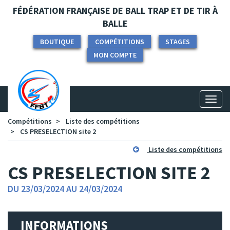
Panneau de gestion des cookies
FÉDÉRATION FRANÇAISE DE BALL TRAP ET DE TIR À
BALLE
BOUTIQUE
COMPÉTITIONS
STAGES
MON COMPTE
Toggl
naviga
Compétitions
Liste des compétitions
CS PRESELECTION site 2
Liste des compétitions
CS PRESELECTION SITE 2
DU 23/03/2024 AU 24/03/2024
INFORMATIONS