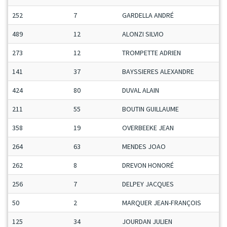
252
7
GARDELLA ANDRÉ
489
12
ALONZI SILVIO
273
12
TROMPETTE ADRIEN
141
37
BAYSSIERES ALEXANDRE
424
80
DUVAL ALAIN
211
55
BOUTIN GUILLAUME
358
19
OVERBEEKE JEAN
264
63
MENDES JOAO
262
8
DREVON HONORÉ
256
7
DELPEY JACQUES
50
2
MARQUER JEAN-FRANÇOIS
125
34
JOURDAN JULIEN