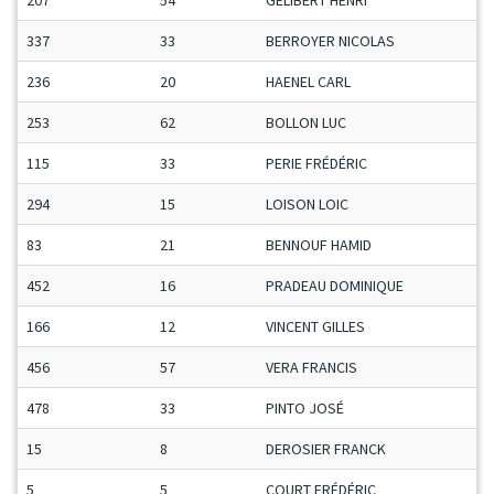
207
54
GELIBERT HENRI
337
33
BERROYER NICOLAS
236
20
HAENEL CARL
253
62
BOLLON LUC
115
33
PERIE FRÉDÉRIC
294
15
LOISON LOIC
83
21
BENNOUF HAMID
452
16
PRADEAU DOMINIQUE
166
12
VINCENT GILLES
456
57
VERA FRANCIS
478
33
PINTO JOSÉ
15
8
DEROSIER FRANCK
5
5
COURT FRÉDÉRIC