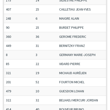
175
14
SILVESTRE PHILIPPE
407
25
CAILLETIAU JEAN-YVES
248
6
MAIGRE ALAIN
90
25
BURDET PHILIPPE
360
36
GEROME FREDERIC
449
31
BERNITZKY FRANZ
8
3
GERMANY MARIE-JOSEPH
85
22
VIDARD PIERRE
321
19
MICHAUD AURÉLIEN
201
52
FOURTON MICHEL
479
10
GUESDON LOHAN
322
32
BELHADJ MERCURI JORDAN
414
40
BOUVEUR BRUNO