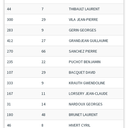
44
7
THIBAULT LAURENT
300
29
VILA JEAN-PIERRE
283
9
GERIN GEORGES
412
27
GRANDJEAN GUILLAUME
270
66
SANCHEZ PIERRE
235
22
PUCHOT BENJAMIN
107
29
BACQUET DAVID
333
9
KRAUTH GWENDOLINE
167
11
LORSERY JEAN-CLAUDE
31
14
NARDOUX GEORGES
180
48
BRUNET LAURENT
46
8
HIVERT CYRIL