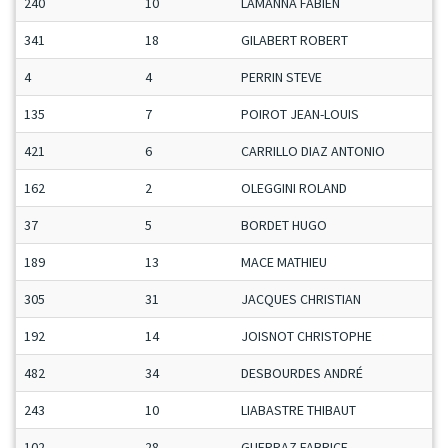
240
10
LAMANNA FABIEN
341
18
GILABERT ROBERT
4
4
PERRIN STEVE
135
7
POIROT JEAN-LOUIS
421
6
CARRILLO DIAZ ANTONIO
162
2
OLEGGINI ROLAND
37
5
BORDET HUGO
189
13
MACE MATHIEU
305
31
JACQUES CHRISTIAN
192
14
JOISNOT CHRISTOPHE
482
34
DESBOURDES ANDRÉ
243
10
LIABASTRE THIBAUT
102
28
GUERRAZ FABRICE