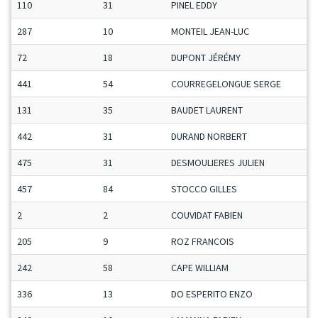
110
31
PINEL EDDY
287
10
MONTEIL JEAN-LUC
72
18
DUPONT JÉRÉMY
441
54
COURREGELONGUE SERGE
131
35
BAUDET LAURENT
442
31
DURAND NORBERT
475
31
DESMOULIERES JULIEN
457
84
STOCCO GILLES
2
2
COUVIDAT FABIEN
205
9
ROZ FRANCOIS
242
58
CAPE WILLIAM
336
13
DO ESPERITO ENZO