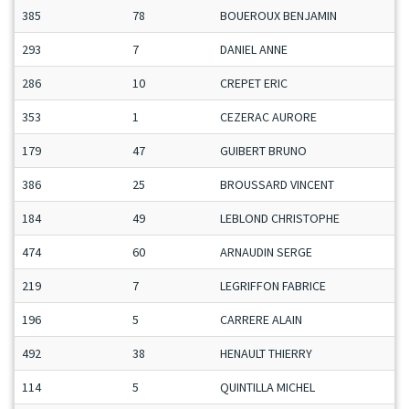
385
78
BOUEROUX BENJAMIN
293
7
DANIEL ANNE
286
10
CREPET ERIC
353
1
CEZERAC AURORE
179
47
GUIBERT BRUNO
386
25
BROUSSARD VINCENT
184
49
LEBLOND CHRISTOPHE
474
60
ARNAUDIN SERGE
219
7
LEGRIFFON FABRICE
196
5
CARRERE ALAIN
492
38
HENAULT THIERRY
114
5
QUINTILLA MICHEL