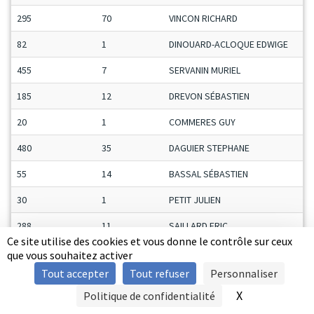
295
70
VINCON RICHARD
82
1
DINOUARD-ACLOQUE EDWIGE
455
7
SERVANIN MURIEL
185
12
DREVON SÉBASTIEN
20
1
COMMERES GUY
480
35
DAGUIER STEPHANE
55
14
BASSAL SÉBASTIEN
30
1
PETIT JULIEN
288
11
SAILLARD ERIC
Ce site utilise des cookies et vous donne le contrôle sur ceux
281
14
DE LANGHE YOHAN
que vous souhaitez activer
Tout accepter
Tout refuser
Personnaliser
408
26
MEAUME SERGE
X
Masquer le b
Politique de confidentialité
SIGNALER UNE VIOLENCE
272
67
ALBERTINI CHRISTOPHE