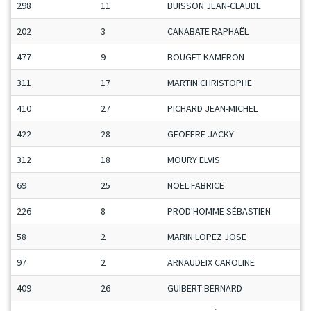
298
11
BUISSON JEAN-CLAUDE
202
3
CANABATE RAPHAËL
477
9
BOUGET KAMERON
311
17
MARTIN CHRISTOPHE
410
27
PICHARD JEAN-MICHEL
422
28
GEOFFRE JACKY
312
18
MOURY ELVIS
69
25
NOEL FABRICE
226
8
PROD'HOMME SÉBASTIEN
58
2
MARIN LOPEZ JOSE
97
2
ARNAUDEIX CAROLINE
409
26
GUIBERT BERNARD