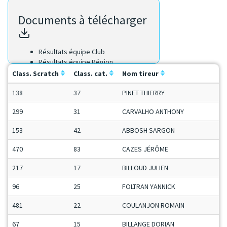
Documents à télécharger
Résultats équipe Club
Résultats équipe Région
Résultats Scratch
Class. Scratch
Class. cat.
Nom tireur
138
37
PINET THIERRY
299
31
CARVALHO ANTHONY
153
42
ABBOSH SARGON
470
83
CAZES JÉRÔME
217
17
BILLOUD JULIEN
96
25
FOLTRAN YANNICK
481
22
COULANJON ROMAIN
67
15
BILLANGE DORIAN