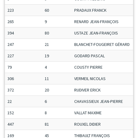
223
60
PRADAUX FRANCK
265
9
RENARD JEAN-FRANÇOIS
394
80
USTAZE JEAN-FRANÇOIS
247
21
BLANCHET-FOUGEIRET GÉRARD
227
19
GODARD PASCAL
79
4
COUSTY PIERRE
306
11
VERMEIL NICOLAS
372
20
RUDIVER ERICK
22
6
CHAVASSIEUX JEAN-PIERRE
152
8
VALLAT MAXIME
447
81
ROUXEL DIDIER
169
45
THIBAULT FRANÇOIS