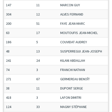
147
11
MARCON GUY
304
12
ALVES FERNAND
200
51
FAYE JEAN-MARC
63
17
MOUTOUFIS JEAN-MICHEL
186
5
COUVIDAT AUDREY
48
13
SUSPERREGUI JEAN-JOSEPH
241
24
KILANI ABDALLAH
74
3
FRANCHI NATHAN
271
67
GERMEREAU BENOÎT
38
11
DUPONT SERGE
418
3
LAFON DIMITRI
124
33
MAGNY STÉPHANE