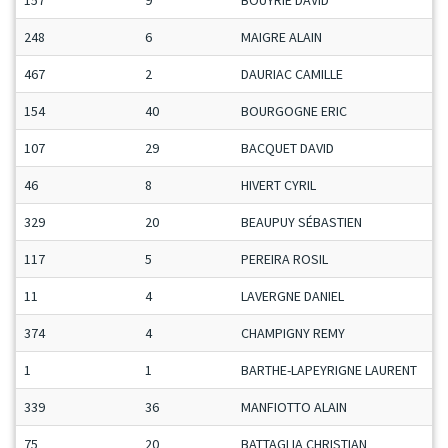
157
9
BOUYRIE DAVID
248
6
MAIGRE ALAIN
467
2
DAURIAC CAMILLE
154
40
BOURGOGNE ERIC
107
29
BACQUET DAVID
46
8
HIVERT CYRIL
329
20
BEAUPUY SÉBASTIEN
117
5
PEREIRA ROSIL
11
4
LAVERGNE DANIEL
374
4
CHAMPIGNY REMY
1
1
BARTHE-LAPEYRIGNE LAURENT
339
36
MANFIOTTO ALAIN
75
20
BATTAGLIA CHRISTIAN