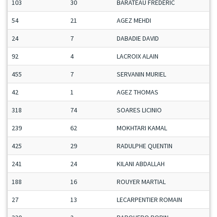
103
30
BARATEAU FRÉDÉRIC
54
21
AGEZ MEHDI
24
7
DABADIE DAVID
92
4
LACROIX ALAIN
455
7
SERVANIN MURIEL
42
1
AGEZ THOMAS
318
74
SOARES LICINIO
239
62
MOKHTARI KAMAL
425
29
RADULPHE QUENTIN
241
24
KILANI ABDALLAH
188
16
ROUYER MARTIAL
27
13
LECARPENTIER ROMAIN