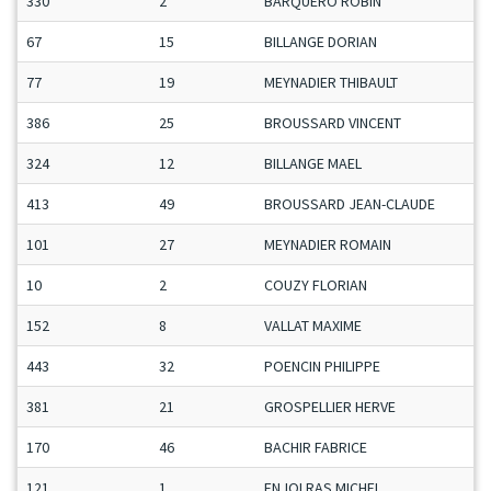
330
2
BARQUERO ROBIN
67
15
BILLANGE DORIAN
77
19
MEYNADIER THIBAULT
386
25
BROUSSARD VINCENT
324
12
BILLANGE MAEL
413
49
BROUSSARD JEAN-CLAUDE
101
27
MEYNADIER ROMAIN
10
2
COUZY FLORIAN
152
8
VALLAT MAXIME
443
32
POENCIN PHILIPPE
381
21
GROSPELLIER HERVE
170
46
BACHIR FABRICE
121
1
ENJOLRAS MICHEL