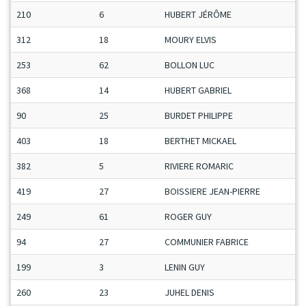
210
6
HUBERT JÉRÔME
312
18
MOURY ELVIS
253
62
BOLLON LUC
368
14
HUBERT GABRIEL
90
25
BURDET PHILIPPE
403
18
BERTHET MICKAEL
382
5
RIVIERE ROMARIC
419
27
BOISSIERE JEAN-PIERRE
249
61
ROGER GUY
94
27
COMMUNIER FABRICE
199
3
LENIN GUY
260
23
JUHEL DENIS