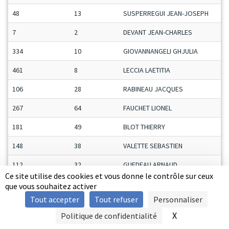
48
13
SUSPERREGUI JEAN-JOSEPH
7
2
DEVANT JEAN-CHARLES
334
10
GIOVANNANGELI GHJULIA
461
8
LECCIA LAETITIA
106
28
RABINEAU JACQUES
267
64
FAUCHET LIONEL
181
49
BLOT THIERRY
148
38
VALETTE SEBASTIEN
112
32
GUEDEAU ARNAUD
Ce site utilise des cookies et vous donne le contrôle sur ceux
261
24
CAUGNON JEAN-PIERRE
que vous souhaitez activer
Tout accepter
Tout refuser
Personnaliser
482
34
DESBOURDES ANDRÉ
X
Masquer le b
Politique de confidentialité
SIGNALER UNE VIOLENCE
342
11
DESBOURDES BERNADETTE