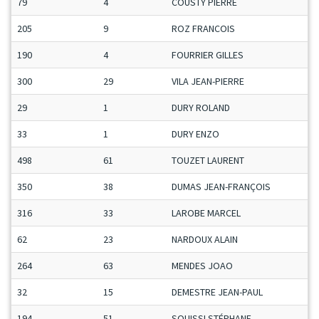
79
4
COUSTY PIERRE
205
9
ROZ FRANCOIS
190
4
FOURRIER GILLES
300
29
VILA JEAN-PIERRE
29
1
DURY ROLAND
33
1
DURY ENZO
498
61
TOUZET LAURENT
350
38
DUMAS JEAN-FRANÇOIS
316
33
LAROBE MARCEL
62
23
NARDOUX ALAIN
264
63
MENDES JOAO
32
15
DEMESTRE JEAN-PAUL
194
51
SOUISSI STÉPHANE