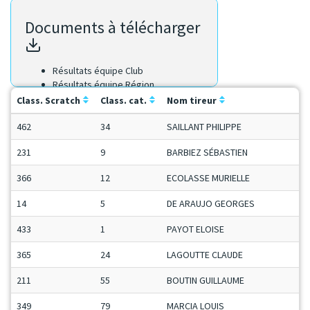
Documents à télécharger
Résultats équipe Club
Résultats équipe Région
Résultats Scratch
Class. Scratch
Class. cat.
Nom tireur
462
34
SAILLANT PHILIPPE
231
9
BARBIEZ SÉBASTIEN
366
12
ECOLASSE MURIELLE
14
5
DE ARAUJO GEORGES
433
1
PAYOT ELOISE
365
24
LAGOUTTE CLAUDE
211
55
BOUTIN GUILLAUME
349
79
MARCIA LOUIS