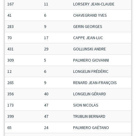
167
11
LORSERY JEAN-CLAUDE
41
6
CHAVEGRAND YVES
283
9
GERIN GEORGES
70
17
CAPPE JEAN-LUC
431
29
GOLLUNSKI ANDRE
309
5
PALMIERO GIOVANNI
12
6
LONGELIN FRÉDÉRIC
265
9
RENARD JEAN-FRANÇOIS
356
40
LONGELIN GÉRARD
173
47
SION NICOLAS
399
47
TRUBLIN BERNARD
65
24
PALMIERO GAËTANO