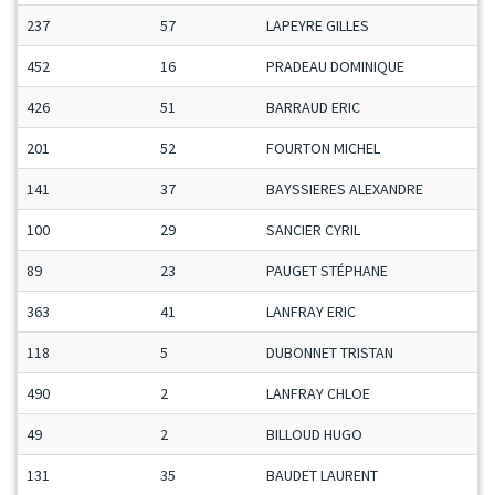
237
57
LAPEYRE GILLES
452
16
PRADEAU DOMINIQUE
426
51
BARRAUD ERIC
201
52
FOURTON MICHEL
141
37
BAYSSIERES ALEXANDRE
100
29
SANCIER CYRIL
89
23
PAUGET STÉPHANE
363
41
LANFRAY ERIC
118
5
DUBONNET TRISTAN
490
2
LANFRAY CHLOE
49
2
BILLOUD HUGO
131
35
BAUDET LAURENT