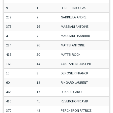
9
1
BERETTI NICOLAS
252
7
GARDELLA ANDRÉ
375
76
MASSIANI ANTOINE
43
2
MASSIANI LISANDRU
284
26
MATTEI ANTOINE
415
50
MATTEI ROCH
168
44
COSTANTINI JOSEPH
15
8
DEROSIER FRANCK
60
12
RINGARD LAURENT
466
17
DENAES CAROL
416
41
REVERCHON DAVID
370
42
PERCHERON PATRICE