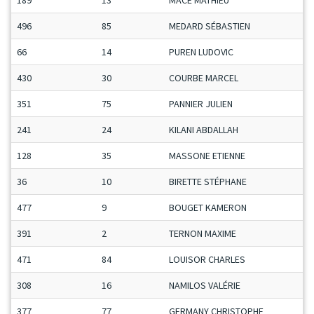
189
13
MACE MATHIEU
496
85
MEDARD SÉBASTIEN
66
14
PUREN LUDOVIC
430
30
COURBE MARCEL
351
75
PANNIER JULIEN
241
24
KILANI ABDALLAH
128
35
MASSONE ETIENNE
36
10
BIRETTE STÉPHANE
477
9
BOUGET KAMERON
391
2
TERNON MAXIME
471
84
LOUISOR CHARLES
308
16
NAMILOS VALÉRIE
377
77
GERMANY CHRISTOPHE