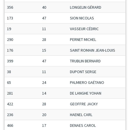
356
40
LONGELIN GÉRARD
173
47
SION NICOLAS
19
11
VASSEUR CÉDRIC
290
28
PERNET MICHEL
176
15
SAINT ROMAIN JEAN-LOUIS
399
47
TRUBLIN BERNARD
38
11
DUPONT SERGE
65
24
PALMIERO GAËTANO
281
14
DE LANGHE YOHAN
422
28
GEOFFRE JACKY
236
20
HAENEL CARL
466
17
DENAES CAROL