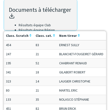
Documents à télécharger
Résultats équipe Club
Résultats équipe Région
Résultats Scratch
Class. Scratch
Class. cat.
Nom tireur
454
83
ERNEST SULLY
247
21
BLANCHET-FOUGEIRET GÉRARD
195
52
CHABRANT RENAUD
341
18
GILABERT ROBERT
323
14
LAUGIER CHRISTOPHE
80
21
MARTEL ERIC
133
35
NOLASCO STÉPHANE
451
82
BRUN ERICK