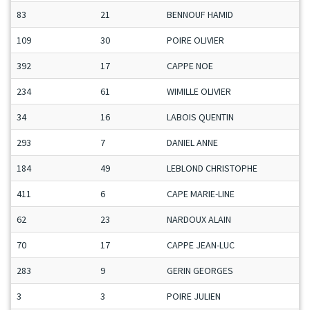
83
21
BENNOUF HAMID
109
30
POIRE OLIVIER
392
17
CAPPE NOE
234
61
WIMILLE OLIVIER
34
16
LABOIS QUENTIN
293
7
DANIEL ANNE
184
49
LEBLOND CHRISTOPHE
411
6
CAPE MARIE-LINE
62
23
NARDOUX ALAIN
70
17
CAPPE JEAN-LUC
283
9
GERIN GEORGES
3
3
POIRE JULIEN