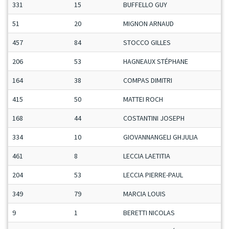
331
15
BUFFELLO GUY
51
20
MIGNON ARNAUD
457
84
STOCCO GILLES
206
53
HAGNEAUX STÉPHANE
164
38
COMPAS DIMITRI
415
50
MATTEI ROCH
168
44
COSTANTINI JOSEPH
334
10
GIOVANNANGELI GHJULIA
461
8
LECCIA LAETITIA
204
53
LECCIA PIERRE-PAUL
349
79
MARCIA LOUIS
9
1
BERETTI NICOLAS