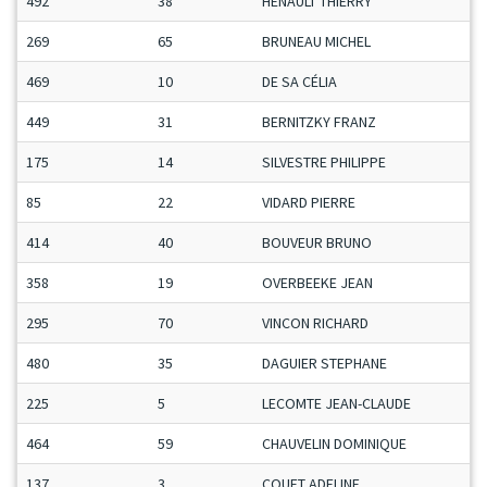
492
38
HENAULT THIERRY
269
65
BRUNEAU MICHEL
469
10
DE SA CÉLIA
449
31
BERNITZKY FRANZ
175
14
SILVESTRE PHILIPPE
85
22
VIDARD PIERRE
414
40
BOUVEUR BRUNO
358
19
OVERBEEKE JEAN
295
70
VINCON RICHARD
480
35
DAGUIER STEPHANE
225
5
LECOMTE JEAN-CLAUDE
464
59
CHAUVELIN DOMINIQUE
137
3
COUET ADELINE