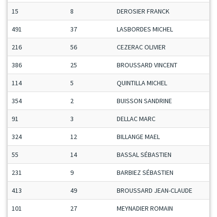
15
8
DEROSIER FRANCK
491
37
LASBORDES MICHEL
216
56
CEZERAC OLIVIER
386
25
BROUSSARD VINCENT
114
5
QUINTILLA MICHEL
354
2
BUISSON SANDRINE
91
3
DELLAC MARC
324
12
BILLANGE MAEL
55
14
BASSAL SÉBASTIEN
231
9
BARBIEZ SÉBASTIEN
413
49
BROUSSARD JEAN-CLAUDE
101
27
MEYNADIER ROMAIN