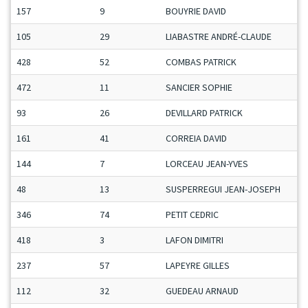
157
9
BOUYRIE DAVID
105
29
LIABASTRE ANDRÉ-CLAUDE
428
52
COMBAS PATRICK
472
11
SANCIER SOPHIE
93
26
DEVILLARD PATRICK
161
41
CORREIA DAVID
144
7
LORCEAU JEAN-YVES
48
13
SUSPERREGUI JEAN-JOSEPH
346
74
PETIT CEDRIC
418
3
LAFON DIMITRI
237
57
LAPEYRE GILLES
112
32
GUEDEAU ARNAUD