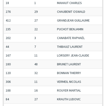
18
1
MAHAUT CHARLES
276
29
CHAUBENIT OSWALD
412
27
GRANDJEAN GUILLAUME
235
22
PUCHOT BENJAMIN
202
3
CANABATE RAPHAËL
44
7
THIBAULT LAURENT
167
11
LORSERY JEAN-CLAUDE
180
48
BRUNET LAURENT
120
32
BONNAN THIERRY
306
11
VERMEIL NICOLAS
188
16
ROUYER MARTIAL
84
27
KRAUTH LUDOVIC