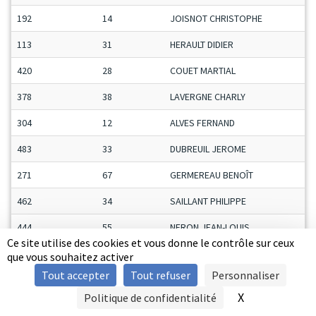
192
14
JOISNOT CHRISTOPHE
113
31
HERAULT DIDIER
420
28
COUET MARTIAL
378
38
LAVERGNE CHARLY
304
12
ALVES FERNAND
483
33
DUBREUIL JEROME
271
67
GERMEREAU BENOÎT
462
34
SAILLANT PHILIPPE
444
55
NERON JEAN-LOUIS
Ce site utilise des cookies et vous donne le contrôle sur ceux
145
38
ROCHEFORT PATRICK
que vous souhaitez activer
Tout accepter
Tout refuser
Personnaliser
57
15
MARTINS JOAQUIM
X
Masquer le b
Politique de confidentialité
SIGNALER UNE VIOLENCE
410
27
PICHARD JEAN-MICHEL