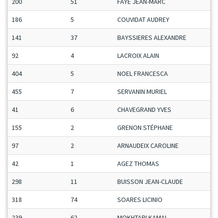
200
51
FAYE JEAN-MARC
186
5
COUVIDAT AUDREY
141
37
BAYSSIERES ALEXANDRE
92
4
LACROIX ALAIN
404
5
NOEL FRANCESCA
455
7
SERVANIN MURIEL
41
6
CHAVEGRAND YVES
155
2
GRENON STÉPHANE
97
2
ARNAUDEIX CAROLINE
42
1
AGEZ THOMAS
298
11
BUISSON JEAN-CLAUDE
318
74
SOARES LICINIO
239
62
MOKHTARI KAMAL