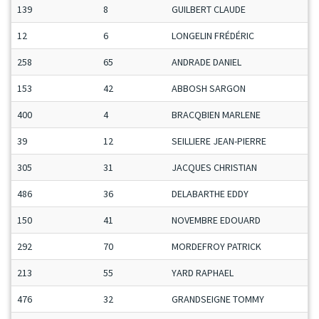
139
8
GUILBERT CLAUDE
12
6
LONGELIN FRÉDÉRIC
258
65
ANDRADE DANIEL
153
42
ABBOSH SARGON
400
4
BRACQBIEN MARLENE
39
12
SEILLIERE JEAN-PIERRE
305
31
JACQUES CHRISTIAN
486
36
DELABARTHE EDDY
150
41
NOVEMBRE EDOUARD
292
70
MORDEFROY PATRICK
213
55
YARD RAPHAEL
476
32
GRANDSEIGNE TOMMY