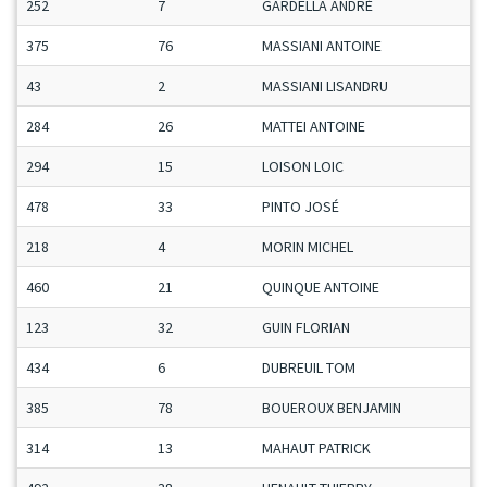
252
7
GARDELLA ANDRÉ
375
76
MASSIANI ANTOINE
43
2
MASSIANI LISANDRU
284
26
MATTEI ANTOINE
294
15
LOISON LOIC
478
33
PINTO JOSÉ
218
4
MORIN MICHEL
460
21
QUINQUE ANTOINE
123
32
GUIN FLORIAN
434
6
DUBREUIL TOM
385
78
BOUEROUX BENJAMIN
314
13
MAHAUT PATRICK