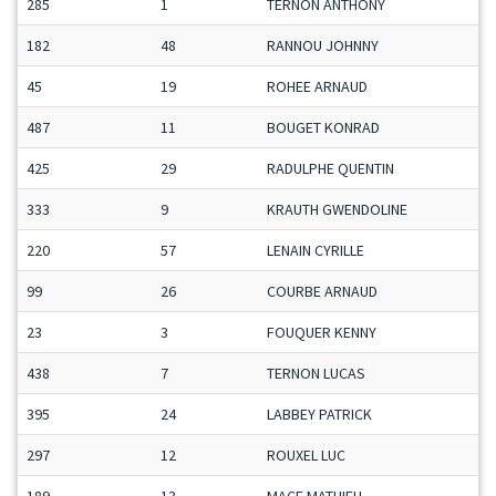
285
1
TERNON ANTHONY
182
48
RANNOU JOHNNY
45
19
ROHEE ARNAUD
487
11
BOUGET KONRAD
425
29
RADULPHE QUENTIN
333
9
KRAUTH GWENDOLINE
220
57
LENAIN CYRILLE
99
26
COURBE ARNAUD
23
3
FOUQUER KENNY
438
7
TERNON LUCAS
395
24
LABBEY PATRICK
297
12
ROUXEL LUC