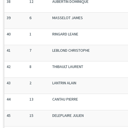
38
12
AUBERTIN DOMINIQUE
39
6
MASSELOT JAMES
40
1
RINGARD LEANE
41
7
LEBLOND CHRISTOPHE
42
8
THIBAULT LAURENT
43
2
LANTRIN ALAIN
44
13
CANTAU PIERRE
45
15
DELEPLAIRE JULIEN