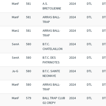
ManF
581
A.S.
2024
DTL
DT
BRETOLIENNE
ManF
581
ARRAS BALL-
2024
DTL
DT
TRAP
Man1
581
ARRAS BALL-
2024
DTL
DT
TRAP
SenA
580
B.T.C.
2024
DTL
DT
CHATELAILLON
SenA
580
B.T.C. DES
2024
DTL
DT
PATRINOTES
Ju-G
580
B.T.C. SAINTE
2024
DTL
DT
NEOMAYE
ManF
580
ARRAS BALL-
2024
DTL
DT
TRAP
ManF
579
BALL TRAP CLUB
2024
DTL
DT
02 CREPY