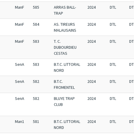
ManF
585
ARRAS BALL-
2024
DTL
DT
TRAP
ManF
584
AS. TIREURS
2024
DTL
DT
MALAUSAINS
ManF
583
T. C.
2024
DTL
DT
DUBOURDIEU
CESTAS
SenA
583
B.T.C. LITTORAL
2024
DTL
DT
NORD
SenA
582
B.T.C.
2024
DTL
DT
FROMENTEL
SenA
582
BLUYE TRAP
2024
DTL
DT
CLUB
Man1
581
B.T.C. LITTORAL
2024
DTL
DT
NORD