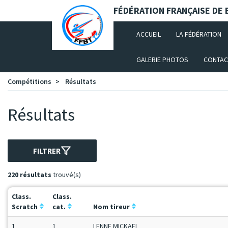
Panneau de gestion des cookies
FÉDÉRATION FRANÇAISE DE B
(CURRENT)
ACCUEIL
LA FÉDÉRATION
GALERIE PHOTOS
CONTAC
Compétitions
Résultats
Résultats
FILTRER
220 résultats
trouvé(s)
Class.
Class.
Scratch
cat.
Nom tireur
1
1
LENNE MICKAEL