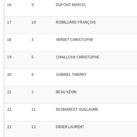
16
9
DUPONT MARCEL
17
10
ROBILLIARD FRANÇOIS
18
3
VERDET CHRISTOPHE
19
5
CHAILLOUX CHRISTOPHE
20
6
GABRIEL THIERRY
21
2
BEAU KÉVIN
22
11
DESMAREST GUILLAUME
23
12
DIDIER LAURENT