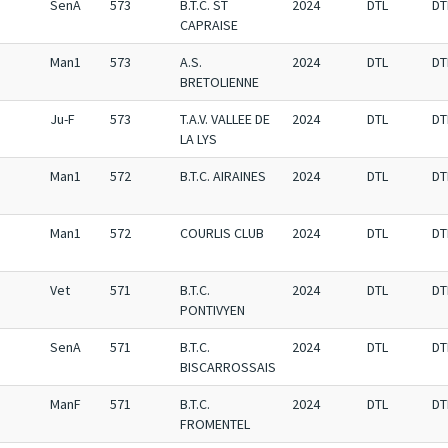
SenA
573
B.T.C. ST
2024
DTL
DT
CAPRAISE
Man1
573
A.S.
2024
DTL
DT
BRETOLIENNE
Ju-F
573
T.A.V. VALLEE DE
2024
DTL
DT
LA LYS
Man1
572
B.T.C. AIRAINES
2024
DTL
DT
Man1
572
COURLIS CLUB
2024
DTL
DT
Vet
571
B.T.C.
2024
DTL
DT
PONTIVYEN
SenA
571
B.T.C.
2024
DTL
DT
BISCARROSSAIS
ManF
571
B.T.C.
2024
DTL
DT
FROMENTEL