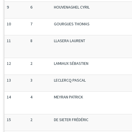
9
6
HOUVENAGHEL CYRIL
10
7
GOURGUES THOMAS
11
8
LLASERA LAURENT
12
2
LAMIAUX SÉBASTIEN
13
3
LECLERCQ PASCAL
14
4
MEYRAN PATRICK
15
2
DE SIETER FRÉDÉRIC