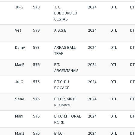
Ju-G
579
T. C.
2024
DTL
DT
DUBOURDIEU
CESTAS
Vet
579
A.S.S.B.
2024
DTL
DT
DamA
578
ARRAS BALL-
2024
DTL
DT
TRAP
ManF
576
B.T.
2024
DTL
DT
ARGENTANAIS
Ju-G
576
B.T.C. DU
2024
DTL
DT
BOCAGE
SenA
576
B.T.C. SAINTE
2024
DTL
DT
NEOMAYE
ManF
576
B.T.C. LITTORAL
2024
DTL
DT
NORD
Man1
576
B.T.C.
2024
DTL
DT