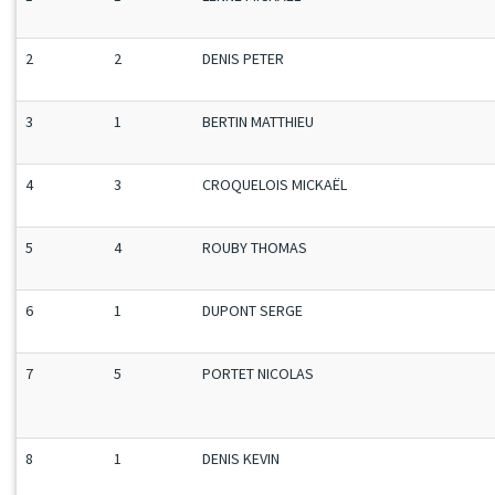
2
2
DENIS PETER
3
1
BERTIN MATTHIEU
4
3
CROQUELOIS MICKAËL
5
4
ROUBY THOMAS
6
1
DUPONT SERGE
7
5
PORTET NICOLAS
8
1
DENIS KEVIN