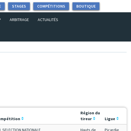
E
STAGES
COMPÉTITIONS
BOUTIQUE
P
ARBITRAGE
ACTUALITÉS
Région du
mpétition
tireur
Ligue
L SELECTION NATIONALE
Hauts de
Picardie