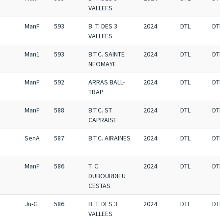
VALLEES
ManF
593
B. T. DES 3
2024
DTL
DT
VALLEES
Man1
593
B.T.C. SAINTE
2024
DTL
DT
NEOMAYE
ManF
592
ARRAS BALL-
2024
DTL
DT
TRAP
ManF
588
B.T.C. ST
2024
DTL
DT
CAPRAISE
SenA
587
B.T.C. AIRAINES
2024
DTL
DT
ManF
586
T. C.
2024
DTL
DT
DUBOURDIEU
CESTAS
Ju-G
586
B. T. DES 3
2024
DTL
DT
VALLEES