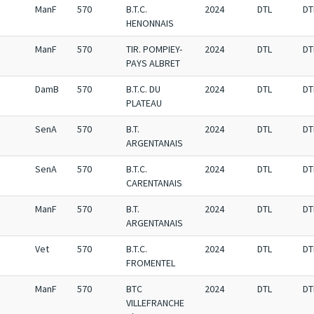
ManF
570
B.T.C.
2024
DTL
DT
HENONNAIS
ManF
570
TIR. POMPIEY-
2024
DTL
DT
PAYS ALBRET
DamB
570
B.T.C. DU
2024
DTL
DT
PLATEAU
SenA
570
B.T.
2024
DTL
DT
ARGENTANAIS
SenA
570
B.T.C.
2024
DTL
DT
CARENTANAIS
ManF
570
B.T.
2024
DTL
DT
ARGENTANAIS
Vet
570
B.T.C.
2024
DTL
DT
FROMENTEL
ManF
570
BTC
2024
DTL
DT
VILLEFRANCHE