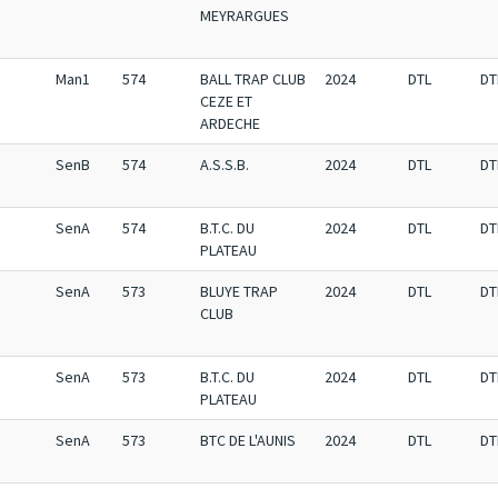
MEYRARGUES
Man1
574
BALL TRAP CLUB
2024
DTL
DT
CEZE ET
ARDECHE
SenB
574
A.S.S.B.
2024
DTL
DT
SenA
574
B.T.C. DU
2024
DTL
DT
PLATEAU
SenA
573
BLUYE TRAP
2024
DTL
DT
CLUB
SenA
573
B.T.C. DU
2024
DTL
DT
PLATEAU
SenA
573
BTC DE L'AUNIS
2024
DTL
DT