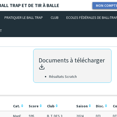
ALL TRAP ET DE TIR À BALLE
MON COMPT
PRATIQUER LE BALL TRAP
CLUB
ECOLES FÉDÉRALES DE BALL-TRA
T
Documents à télécharger
Résultats Scratch
Cat.
Score
Club
Saison
Disc.
Co
ManF
595
B. T. DES 3
2024
DTL
DT