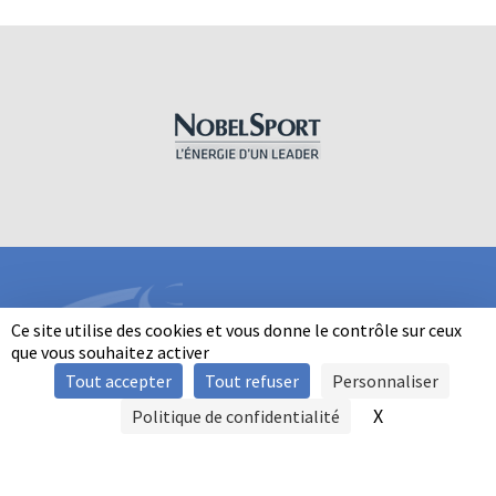
Ce site utilise des cookies et vous donne le contrôle sur ceux
que vous souhaitez activer
Tout accepter
Tout refuser
Personnaliser
INFORMATIONS
X
Masquer le b
Politique de confidentialité
SIGNALER UNE VIOLENCE
MENTIONS LÉGALES
POLITIQUE D'UTILISATION DES COOKIES
FAQ