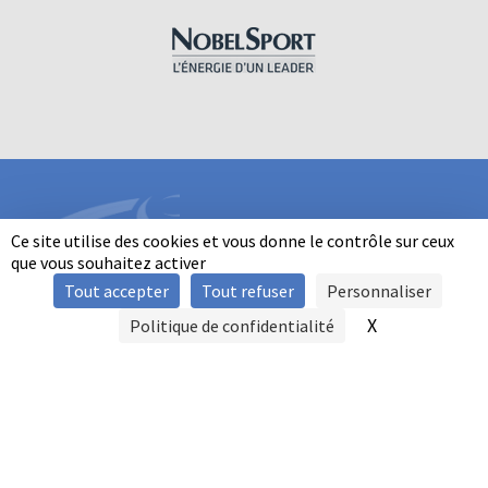
Ce site utilise des cookies et vous donne le contrôle sur ceux
que vous souhaitez activer
Tout accepter
Tout refuser
Personnaliser
INFORMATIONS
X
Masquer le b
Politique de confidentialité
SIGNALER UNE VIOLENCE
MENTIONS LÉGALES
POLITIQUE D'UTILISATION DES COOKIES
FAQ
POLITIQUE DE CONFIDENTIALITÉ
PRATIQUE DU BALL-TRAP PAR LES PERSONNES EN SITUATION DE
HANDICAP
AUTRES TITRES DE PRATIQUE