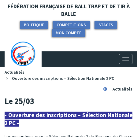
Panneau de gestion des cookies
FÉDÉRATION FRANÇAISE DE BALL TRAP ET DE TIR À
BALLE
BOUTIQUE
COMPÉTITIONS
STAGES
MON COMPTE
Toggl
naviga
Actualités
Ouverture des inscriptions – Sélection Nationale 2 PC
Actualités
Le 25/03
- Ouverture des inscriptions – Sélection Nationale
2 PC -
Les inscriptions pour la Sélection Nationale 2 de Parcours de Chasse