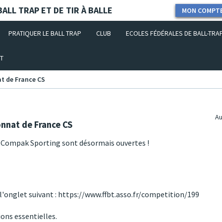
ALL TRAP ET DE TIR À BALLE
MON COMPT
PRATIQUER LE BALL TRAP
CLUB
ECOLES FÉDÉRALES DE BALL-TRA
T
t de France CS
Au
onnat de France CS
e Compak Sporting sont désormais ouvertes !
 l'onglet suivant : https://www.ffbt.asso.fr/competition/199
ons essentielles.