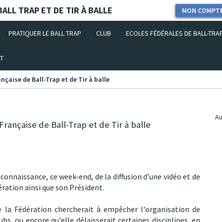
ALL TRAP ET DE TIR À BALLE
MON COMPT
PRATIQUER LE BALL TRAP
CLUB
ECOLES FÉDÉRALES DE BALL-TRA
T
çaise de Ball-Trap et de Tir à balle
Au
rançaise de Ball-Trap et de Tir à balle
connaissance, ce week-end, de la diffusion d’une vidéo et de
ration ainsi que son Président.
 la Fédération chercherait à empêcher l'organisation de
bs, ou encore qu'elle délaisserait certaines disciplines, en