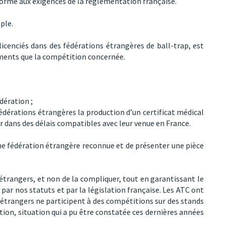
nforme aux exigences de la réglementation française.
ple.
licenciés dans des fédérations étrangères de ball-trap, est
nements que la compétition concernée.
dération ;
 fédérations étrangères la production d’un certificat médical
ir dans des délais compatibles avec leur venue en France.
r une fédération étrangère reconnue et de présenter une pièce
s étrangers, et non de la compliquer, tout en garantissant le
par nos statuts et par la législation française. Les ATC ont
 étrangers ne participent à des compétitions sur des stands
pation, situation qui a pu être constatée ces dernières années