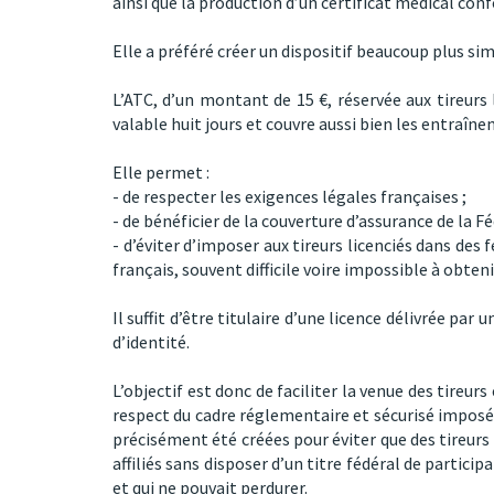
ainsi que la production d’un certificat médical co
Elle a préféré créer un dispositif beaucoup plus sim
L’ATC, d’un montant de 15 €, réservée aux tireurs 
valable huit jours et couvre aussi bien les entraî
Elle permet :
- de respecter les exigences légales françaises ;
- de bénéficier de la couverture d’assurance de la Fé
- d’éviter d’imposer aux tireurs licenciés dans des
français, souvent difficile voire impossible à obten
Il suffit d’être titulaire d’une licence délivrée pa
d’identité.
L’objectif est donc de faciliter la venue des tireur
respect du cadre réglementaire et sécurisé imposé 
précisément été créées pour éviter que des tireurs
affiliés sans disposer d’un titre fédéral de partici
et qui ne pouvait perdurer.