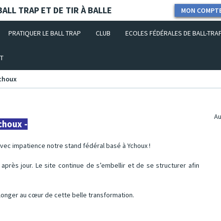
ALL TRAP ET DE TIR À BALLE
MON COMPT
PRATIQUER LE BALL TRAP
CLUB
ECOLES FÉDÉRALES DE BALL-TRA
T
Ychoux
Au
choux -
avec impatience notre stand fédéral basé à Ychoux !
après jour. Le site continue de s’embellir et de se structurer afin
longer au cœur de cette belle transformation.