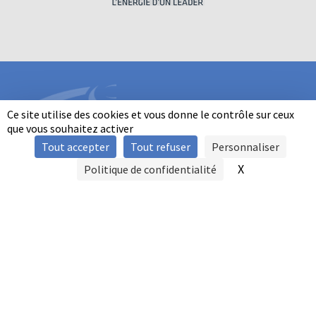
Ce site utilise des cookies et vous donne le contrôle sur ceux
que vous souhaitez activer
Tout accepter
Tout refuser
Personnaliser
INFORMATIONS
X
Masquer le b
Politique de confidentialité
SIGNALER UNE VIOLENCE
MENTIONS LÉGALES
POLITIQUE D'UTILISATION DES COOKIES
FAQ
POLITIQUE DE CONFIDENTIALITÉ
PRATIQUE DU BALL-TRAP PAR LES PERSONNES EN SITUATION DE
HANDICAP
AUTRES TITRES DE PRATIQUE
CONTACT
FFBT