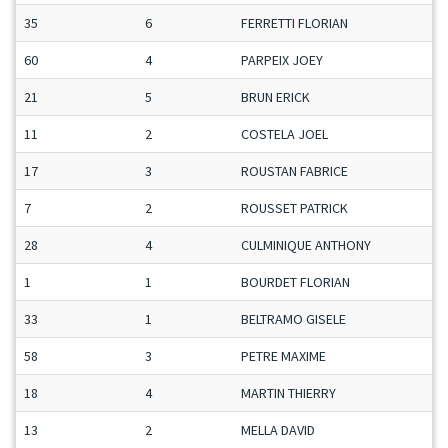
35
6
FERRETTI FLORIAN
M
60
4
PARPEIX JOEY
C
21
5
BRUN ERICK
S
11
2
COSTELA JOEL
V
17
3
ROUSTAN FABRICE
M
7
2
ROUSSET PATRICK
S
28
4
CULMINIQUE ANTHONY
M
1
1
BOURDET FLORIAN
J
33
1
BELTRAMO GISELE
D
58
3
PETRE MAXIME
C
18
4
MARTIN THIERRY
S
13
2
MELLA DAVID
M