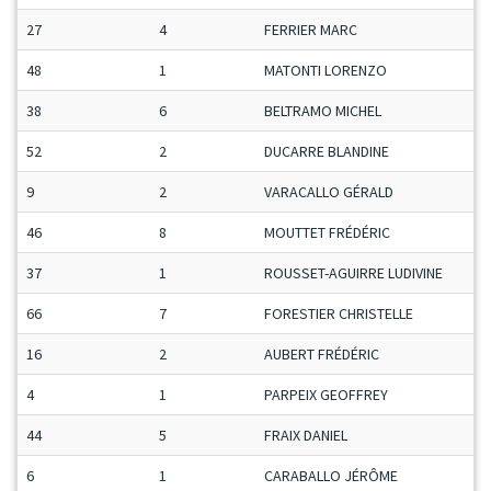
27
4
FERRIER MARC
S
48
1
MATONTI LORENZO
C
38
6
BELTRAMO MICHEL
S
52
2
DUCARRE BLANDINE
D
9
2
VARACALLO GÉRALD
M
46
8
MOUTTET FRÉDÉRIC
S
37
1
ROUSSET-AGUIRRE LUDIVINE
D
66
7
FORESTIER CHRISTELLE
D
16
2
AUBERT FRÉDÉRIC
S
4
1
PARPEIX GEOFFREY
M
44
5
FRAIX DANIEL
V
6
1
CARABALLO JÉRÔME
M