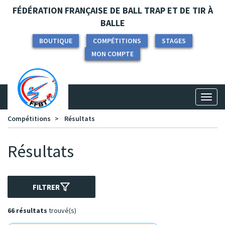
Panneau de gestion des cookies
FÉDÉRATION FRANÇAISE DE BALL TRAP ET DE TIR À
BALLE
BOUTIQUE
COMPÉTITIONS
STAGES
MON COMPTE
Toggl
naviga
Compétitions
Résultats
Résultats
FILTRER
66 résultats
trouvé(s)