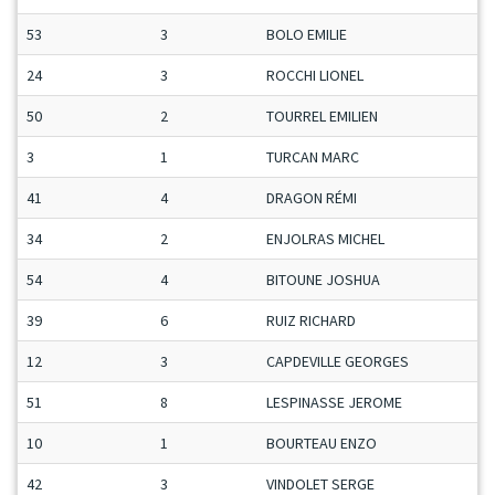
53
3
BOLO EMILIE
D
24
3
ROCCHI LIONEL
M
50
2
TOURREL EMILIEN
C
3
1
TURCAN MARC
V
41
4
DRAGON RÉMI
M
34
2
ENJOLRAS MICHEL
M
54
4
BITOUNE JOSHUA
J
39
6
RUIZ RICHARD
S
12
3
CAPDEVILLE GEORGES
S
51
8
LESPINASSE JEROME
M
10
1
BOURTEAU ENZO
M
42
3
VINDOLET SERGE
M