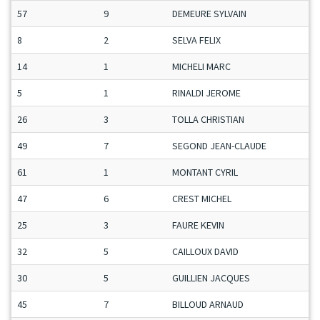
57
9
DEMEURE SYLVAIN
M
8
2
SELVA FELIX
J
14
1
MICHELI MARC
S
5
1
RINALDI JEROME
S
26
3
TOLLA CHRISTIAN
V
49
7
SEGOND JEAN-CLAUDE
V
61
1
MONTANT CYRIL
M
47
6
CREST MICHEL
V
25
3
FAURE KEVIN
M
32
5
CAILLOUX DAVID
M
30
5
GUILLIEN JACQUES
S
45
7
BILLOUD ARNAUD
M