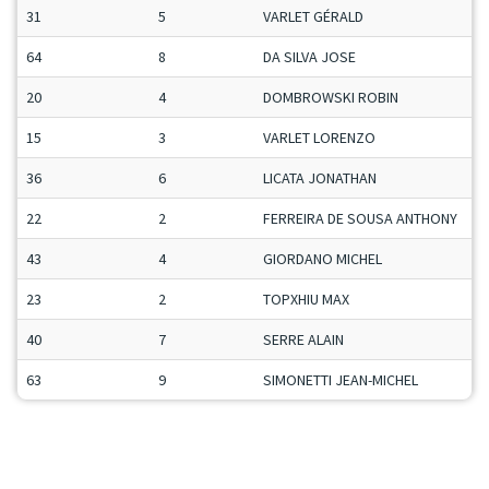
31
5
VARLET GÉRALD
M
64
8
DA SILVA JOSE
V
20
4
DOMBROWSKI ROBIN
M
15
3
VARLET LORENZO
J
36
6
LICATA JONATHAN
M
22
2
FERREIRA DE SOUSA ANTHONY
M
43
4
GIORDANO MICHEL
V
23
2
TOPXHIU MAX
M
40
7
SERRE ALAIN
S
63
9
SIMONETTI JEAN-MICHEL
S