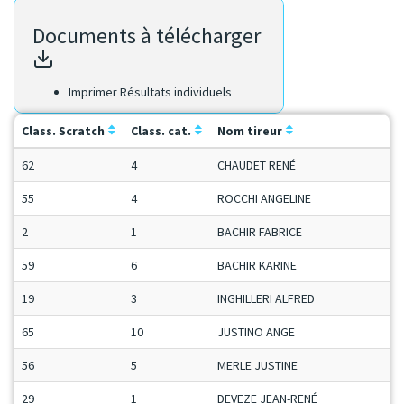
Documents à télécharger
Imprimer Résultats individuels
Class. Scratch
Class. cat.
Nom tireur
C
62
4
CHAUDET RENÉ
M
55
4
ROCCHI ANGELINE
D
2
1
BACHIR FABRICE
M
59
6
BACHIR KARINE
D
19
3
INGHILLERI ALFRED
S
65
10
JUSTINO ANGE
M
56
5
MERLE JUSTINE
D
29
1
DEVEZE JEAN-RENÉ
M