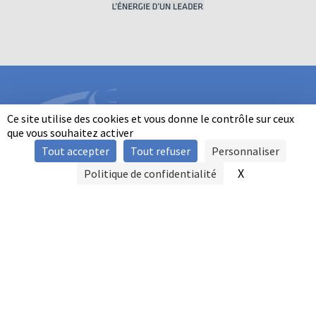
Ce site utilise des cookies et vous donne le contrôle sur ceux
que vous souhaitez activer
Tout accepter
Tout refuser
Personnaliser
INFORMATIONS
X
Masquer le b
Politique de confidentialité
SIGNALER UNE VIOLENCE
MENTIONS LÉGALES
POLITIQUE D'UTILISATION DES COOKIES
FAQ
POLITIQUE DE CONFIDENTIALITÉ
PRATIQUE DU BALL-TRAP PAR LES PERSONNES EN SITUATION DE
HANDICAP
AUTRES TITRES DE PRATIQUE
CONTACT
FFBT