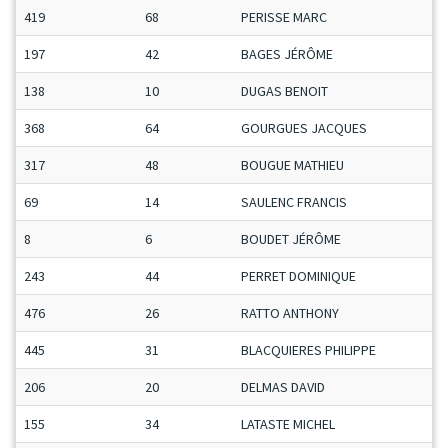
419
68
PERISSE MARC
197
42
BAGES JÉRÔME
138
10
DUGAS BENOIT
368
64
GOURGUES JACQUES
317
48
BOUGUE MATHIEU
69
14
SAULENC FRANCIS
8
6
BOUDET JÉRÔME
243
44
PERRET DOMINIQUE
476
26
RATTO ANTHONY
445
31
BLACQUIERES PHILIPPE
206
20
DELMAS DAVID
155
34
LATASTE MICHEL