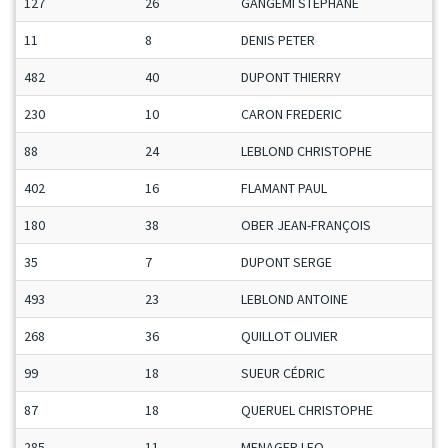
127
26
GANGEMI STEPHANE
11
8
DENIS PETER
482
40
DUPONT THIERRY
230
10
CARON FREDERIC
88
24
LEBLOND CHRISTOPHE
402
16
FLAMANT PAUL
180
38
OBER JEAN-FRANÇOIS
35
7
DUPONT SERGE
493
23
LEBLOND ANTOINE
268
36
QUILLOT OLIVIER
99
18
SUEUR CÉDRIC
87
18
QUERUEL CHRISTOPHE
285
11
MENAGER LEO