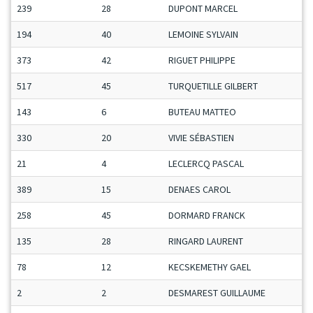
239
28
DUPONT MARCEL
194
40
LEMOINE SYLVAIN
373
42
RIGUET PHILIPPE
517
45
TURQUETILLE GILBERT
143
6
BUTEAU MATTEO
330
20
VIVIE SÉBASTIEN
21
4
LECLERCQ PASCAL
389
15
DENAES CAROL
258
45
DORMARD FRANCK
135
28
RINGARD LAURENT
78
12
KECSKEMETHY GAEL
2
2
DESMAREST GUILLAUME