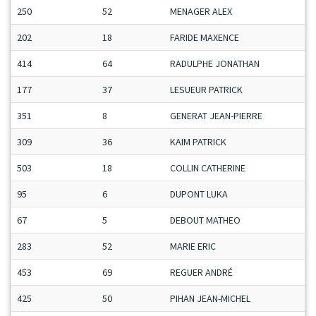
250
52
MENAGER ALEX
202
18
FARIDE MAXENCE
414
64
RADULPHE JONATHAN
177
37
LESUEUR PATRICK
351
8
GENERAT JEAN-PIERRE
309
36
KAIM PATRICK
503
18
COLLIN CATHERINE
95
6
DUPONT LUKA
67
5
DEBOUT MATHEO
283
52
MARIE ERIC
453
69
REGUER ANDRÉ
425
50
PIHAN JEAN-MICHEL