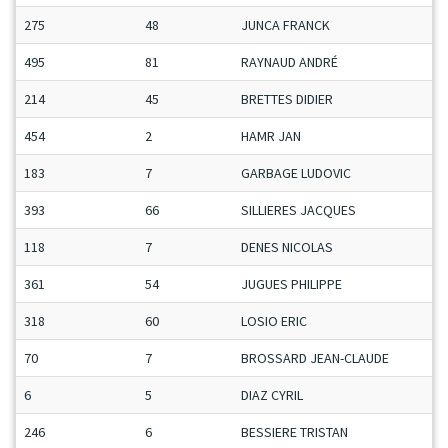
275
48
JUNCA FRANCK
495
81
RAYNAUD ANDRÉ
214
45
BRETTES DIDIER
454
2
HAMR JAN
183
7
GARBAGE LUDOVIC
393
66
SILLIERES JACQUES
118
7
DENES NICOLAS
361
54
JUGUES PHILIPPE
318
60
LOSIO ERIC
70
7
BROSSARD JEAN-CLAUDE
6
5
DIAZ CYRIL
246
6
BESSIERE TRISTAN