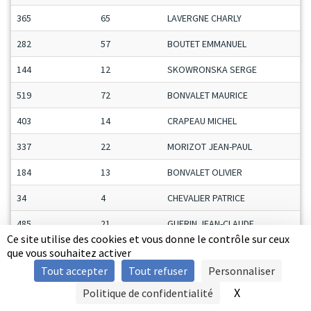
365
65
LAVERGNE CHARLY
282
57
BOUTET EMMANUEL
144
12
SKOWRONSKA SERGE
519
72
BONVALET MAURICE
403
14
CRAPEAU MICHEL
337
22
MORIZOT JEAN-PAUL
184
13
BONVALET OLIVIER
34
4
CHEVALIER PATRICE
485
21
GUERIN JEAN-CLAUDE
Ce site utilise des cookies et vous donne le contrôle sur ceux
372
58
GUILLON MICKAEL
que vous souhaitez activer
Tout accepter
Tout refuser
Personnaliser
299
42
L'HONOREY ISMAËL
X
Masquer le b
Politique de confidentialité
SIGNALER UNE VIOLENCE
164
33
DE SA SYLVAIN