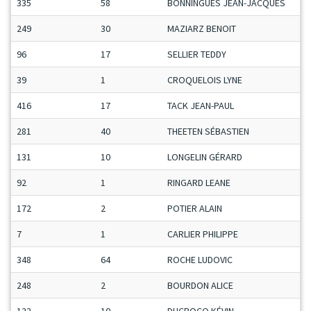
335
58
BONNINGUES JEAN-JACQUES
249
30
MAZIARZ BENOIT
96
17
SELLIER TEDDY
39
1
CROQUELOIS LYNE
416
17
TACK JEAN-PAUL
281
40
THEETEN SÉBASTIEN
131
10
LONGELIN GÉRARD
92
1
RINGARD LEANE
172
2
POTIER ALAIN
7
1
CARLIER PHILIPPE
348
64
ROCHE LUDOVIC
248
2
BOURDON ALICE