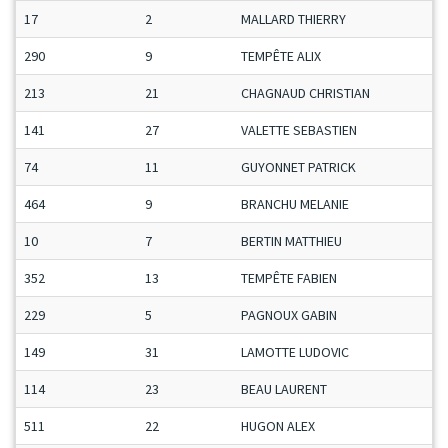
17
2
MALLARD THIERRY
290
9
TEMPÊTE ALIX
213
21
CHAGNAUD CHRISTIAN
141
27
VALETTE SEBASTIEN
74
11
GUYONNET PATRICK
464
9
BRANCHU MELANIE
10
7
BERTIN MATTHIEU
352
13
TEMPÊTE FABIEN
229
5
PAGNOUX GABIN
149
31
LAMOTTE LUDOVIC
114
23
BEAU LAURENT
511
22
HUGON ALEX