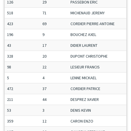
126
29
PASSEBON ERIC
518
71
MICHENAUD JEREMY
423
69
CORDIER PIERRE-ANTOINE
196
9
BOUCHEZ AXEL
43
17
DIDIER LAURENT
328
20
DUPONT CHRISTOPHE
98
22
LESIEUR FRANCIS
5
4
LENNE MICKAEL
472
37
CORDIER PATRICE
211
44
DESPREZ XAVIER
53
3
DENIS KEVIN
359
12
CARON ENZO