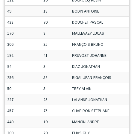
122
10
DUCROCQ KÉVIN
49
18
BODIN ANTOINE
433
70
DOUCHET PASCAL
170
8
MALLEVAEY LUCAS
306
35
FRANÇOIS BRUNO
192
41
PRUVOST JOHANNE
94
3
DIAZ JONATHAN
286
58
RIGAL JEAN-FRANÇOIS
50
5
TREY ALAIN
227
25
LALANNE JONATHAN
457
75
CHAPIRON STEPHANE
440
19
MANCINI ANDRE
200
20
ELIAS GUY