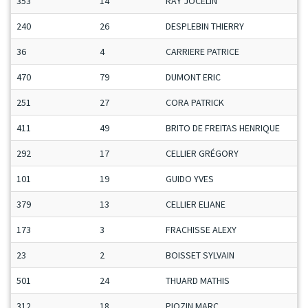
353
14
RAY JOCELIN
240
26
DESPLEBIN THIERRY
36
4
CARRIERE PATRICE
470
79
DUMONT ERIC
251
27
CORA PATRICK
411
49
BRITO DE FREITAS HENRIQUE
292
17
CELLIER GRÉGORY
101
19
GUIDO YVES
379
13
CELLIER ELIANE
173
3
FRACHISSE ALEXY
23
2
BOISSET SYLVAIN
501
24
THUARD MATHIS
312
18
PIOZIN MARC