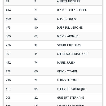
38
2
ALBERT NICOLAS
434
71
URBACH CHRISTOPHE
509
82
CHAPUS RUDY
473
80
DUBREUIL JEROME
409
63
DIDION ARNAUD
276
38
SOUDET NICOLAS
307
45
CHEREAU CHRISTOPHE
452
74
MARIE JULIEN
378
60
GIMON YOANN
236
28
LEBAS JEROME
417
65
LELIEVRE DOMINIQUE
208
22
GUIBERT STEPHANE