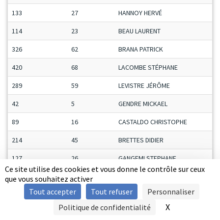
133
27
HANNOY HERVÉ
114
23
BEAU LAURENT
326
62
BRANA PATRICK
420
68
LACOMBE STÉPHANE
289
59
LEVISTRE JÉRÔME
42
5
GENDRE MICKAEL
89
16
CASTALDO CHRISTOPHE
214
45
BRETTES DIDIER
127
26
GANGEMI STEPHANE
Ce site utilise des cookies et vous donne le contrôle sur ceux
164
33
DE SA SYLVAIN
que vous souhaitez activer
Tout accepter
Tout refuser
Personnaliser
139
29
CHARLOIS FABRICE
X
Masquer le b
Politique de confidentialité
SIGNALER UNE VIOLENCE
165
34
DEROBERT YOHANN