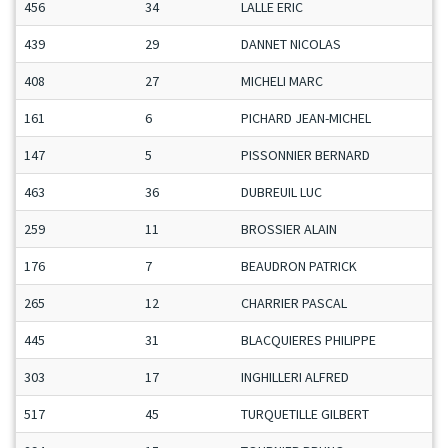
456
34
LALLE ERIC
439
29
DANNET NICOLAS
408
27
MICHELI MARC
161
6
PICHARD JEAN-MICHEL
147
5
PISSONNIER BERNARD
463
36
DUBREUIL LUC
259
11
BROSSIER ALAIN
176
7
BEAUDRON PATRICK
265
12
CHARRIER PASCAL
445
31
BLACQUIERES PHILIPPE
303
17
INGHILLERI ALFRED
517
45
TURQUETILLE GILBERT