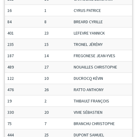
16
1
CYRUS PATRICE
84
8
BREARD CYRILLE
401
23
LEFEVRE YANNICK
235
15
TRONEL JÉRÉMY
187
14
FREGONESE JEAN-YVES
489
27
NOUAILLES CHRISTOPHE
122
10
DUCROCQ KÉVIN
476
26
RATTO ANTHONY
19
2
THIBAULT FRANÇOIS
330
20
VIVIE SÉBASTIEN
75
7
BRANCHU CHRISTOPHE
444
25
DUPONT SAMUEL