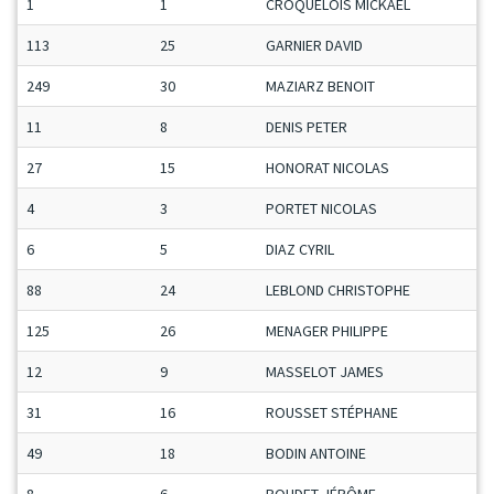
1
1
CROQUELOIS MICKAËL
113
25
GARNIER DAVID
249
30
MAZIARZ BENOIT
11
8
DENIS PETER
27
15
HONORAT NICOLAS
4
3
PORTET NICOLAS
6
5
DIAZ CYRIL
88
24
LEBLOND CHRISTOPHE
125
26
MENAGER PHILIPPE
12
9
MASSELOT JAMES
31
16
ROUSSET STÉPHANE
49
18
BODIN ANTOINE