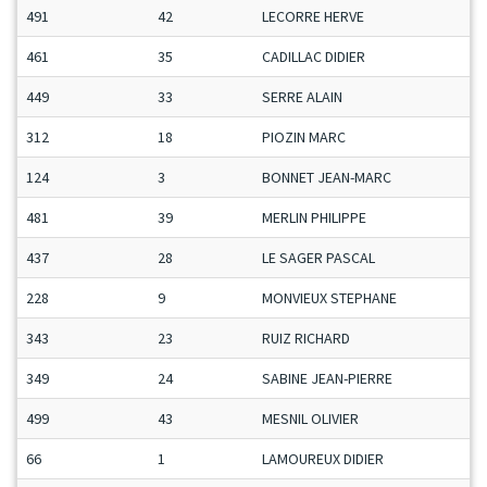
491
42
LECORRE HERVE
461
35
CADILLAC DIDIER
449
33
SERRE ALAIN
312
18
PIOZIN MARC
124
3
BONNET JEAN-MARC
481
39
MERLIN PHILIPPE
437
28
LE SAGER PASCAL
228
9
MONVIEUX STEPHANE
343
23
RUIZ RICHARD
349
24
SABINE JEAN-PIERRE
499
43
MESNIL OLIVIER
66
1
LAMOUREUX DIDIER