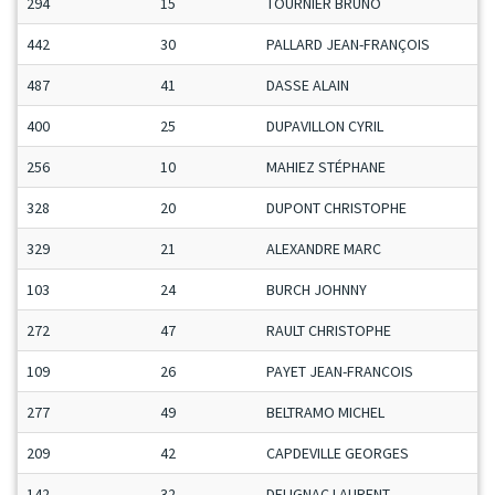
294
15
TOURNIER BRUNO
442
30
PALLARD JEAN-FRANÇOIS
487
41
DASSE ALAIN
400
25
DUPAVILLON CYRIL
256
10
MAHIEZ STÉPHANE
328
20
DUPONT CHRISTOPHE
329
21
ALEXANDRE MARC
103
24
BURCH JOHNNY
272
47
RAULT CHRISTOPHE
109
26
PAYET JEAN-FRANCOIS
277
49
BELTRAMO MICHEL
209
42
CAPDEVILLE GEORGES
142
32
DELIGNAC LAURENT