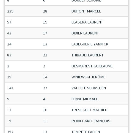
8
6
BOUDET JÉRÔME
239
28
DUPONT MARCEL
57
19
LLASERA LAURENT
43
17
DIDIER LAURENT
24
13
LABEGUERIE YANNICK
83
22
THIBAULT LAURENT
2
2
DESMAREST GUILLAUME
25
14
WINIEWSKI JÉRÔME
141
27
VALETTE SEBASTIEN
5
4
LENNE MICKAEL
13
10
TRESEGUET MATHIEU
15
11
ROBILLIARD FRANÇOIS
352
13
TEMPÊTE FABIEN