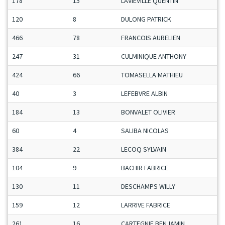
178
15
LAVIEVILLE QUENTIN
120
8
DULONG PATRICK
466
78
FRANCOIS AURELIEN
247
31
CULMINIQUE ANTHONY
424
66
TOMASELLA MATHIEU
40
3
LEFEBVRE ALBIN
184
13
BONVALET OLIVIER
60
4
SALIBA NICOLAS
384
22
LECOQ SYLVAIN
104
9
BACHIR FABRICE
130
11
DESCHAMPS WILLY
159
12
LARRIVE FABRICE
261
16
CARTEGNIE BENJAMIN