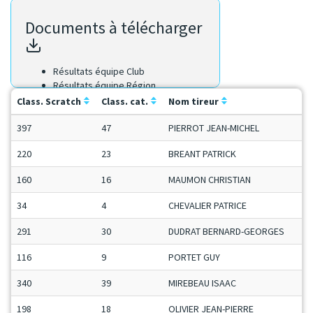
Documents à télécharger
Résultats équipe Club
Résultats équipe Région
Résultats Scratch
Class. Scratch
Class. cat.
Nom tireur
397
47
PIERROT JEAN-MICHEL
220
23
BREANT PATRICK
160
16
MAUMON CHRISTIAN
34
4
CHEVALIER PATRICE
291
30
DUDRAT BERNARD-GEORGES
116
9
PORTET GUY
340
39
MIREBEAU ISAAC
198
18
OLIVIER JEAN-PIERRE