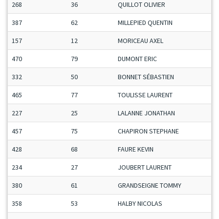
268
36
QUILLOT OLIVIER
387
62
MILLEPIED QUENTIN
157
12
MORICEAU AXEL
470
79
DUMONT ERIC
332
50
BONNET SÉBASTIEN
465
77
TOULISSE LAURENT
227
25
LALANNE JONATHAN
457
75
CHAPIRON STEPHANE
428
68
FAURE KEVIN
234
27
JOUBERT LAURENT
380
61
GRANDSEIGNE TOMMY
358
53
HALBY NICOLAS