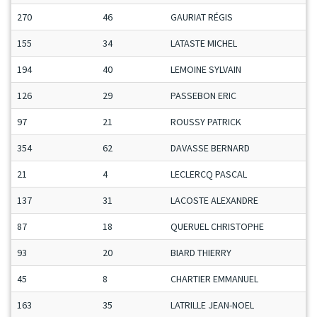
270
46
GAURIAT RÉGIS
155
34
LATASTE MICHEL
194
40
LEMOINE SYLVAIN
126
29
PASSEBON ERIC
97
21
ROUSSY PATRICK
354
62
DAVASSE BERNARD
21
4
LECLERCQ PASCAL
137
31
LACOSTE ALEXANDRE
87
18
QUERUEL CHRISTOPHE
93
20
BIARD THIERRY
45
8
CHARTIER EMMANUEL
163
35
LATRILLE JEAN-NOEL