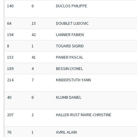
140
6
DUCLOS PHILIPPE
64
15
DOUBLET LUDOVIC
194
42
LANNIER FABIEN
8
1
TOUARD SIGRID
153
41
PANIER PASCAL
189
4
BESSIN LYONEL
214
7
KINDERSTUTH YANN
40
6
KLUMB DANIEL
207
2
HALLER-RUST MARIE-CHRISTINE
76
1
AVRIL ALAIN