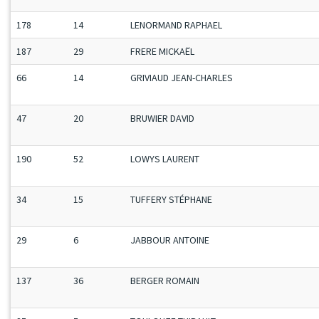
178
14
LENORMAND RAPHAEL
187
29
FRERE MICKAËL
66
14
GRIVIAUD JEAN-CHARLES
47
20
BRUWIER DAVID
190
52
LOWYS LAURENT
34
15
TUFFERY STÉPHANE
29
6
JABBOUR ANTOINE
137
36
BERGER ROMAIN