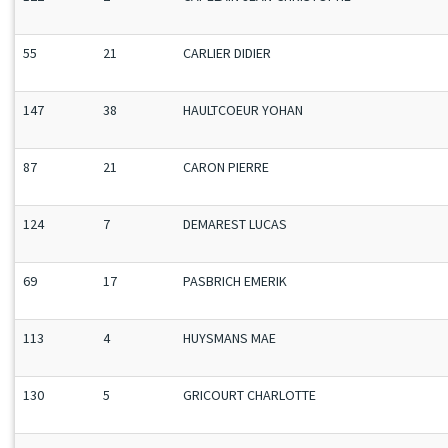
55
21
CARLIER DIDIER
147
38
HAULTCOEUR YOHAN
87
21
CARON PIERRE
124
7
DEMAREST LUCAS
69
17
PASBRICH EMERIK
113
4
HUYSMANS MAE
130
5
GRICOURT CHARLOTTE