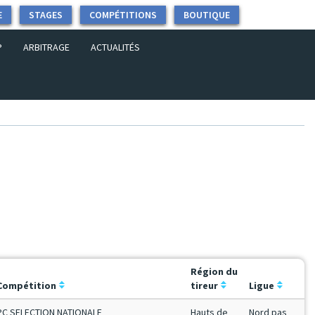
E
STAGES
COMPÉTITIONS
BOUTIQUE
P
ARBITRAGE
ACTUALITÉS
Région du
Compétition
tireur
Ligue
PC SELECTION NATIONALE
Hauts de
Nord pas