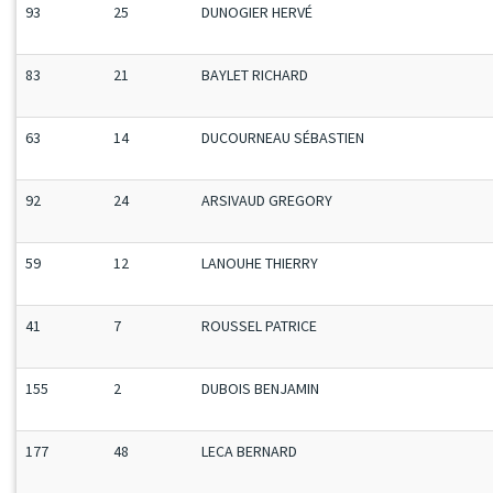
93
25
DUNOGIER HERVÉ
83
21
BAYLET RICHARD
63
14
DUCOURNEAU SÉBASTIEN
92
24
ARSIVAUD GREGORY
59
12
LANOUHE THIERRY
41
7
ROUSSEL PATRICE
155
2
DUBOIS BENJAMIN
177
48
LECA BERNARD