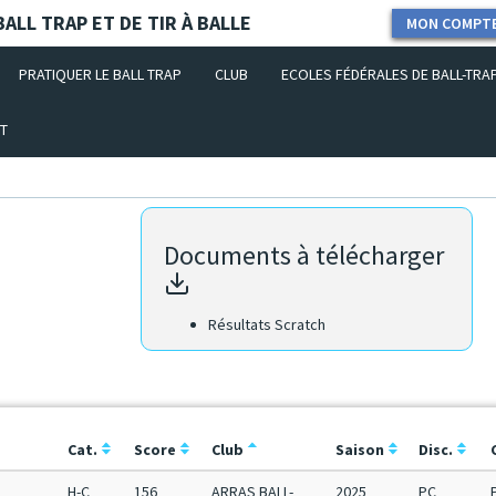
ALL TRAP ET DE TIR À BALLE
MON COMPT
PRATIQUER LE BALL TRAP
CLUB
ECOLES FÉDÉRALES DE BALL-TRA
T
Documents à télécharger
Résultats Scratch
Cat.
Score
Club
Saison
Disc.
H-C
156
ARRAS BALL-
2025
PC