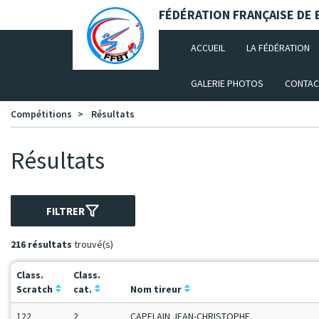
Panneau de gestion des cookies
FÉDÉRATION FRANÇAISE DE B
(CURRENT)
ACCUEIL
LA FÉDÉRATION
GALERIE PHOTOS
CONTAC
Compétitions
Résultats
Résultats
FILTRER
216 résultats
trouvé(s)
Class.
Class.
Scratch
cat.
Nom tireur
122
2
CAPELAIN JEAN-CHRISTOPHE