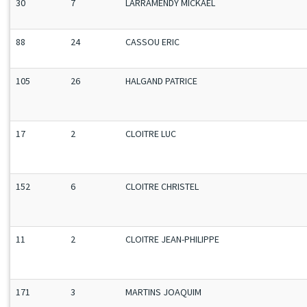
30
7
LARRAMENDY MICKAEL
88
24
CASSOU ERIC
105
26
HALGAND PATRICE
17
2
CLOITRE LUC
152
6
CLOITRE CHRISTEL
11
2
CLOITRE JEAN-PHILIPPE
171
3
MARTINS JOAQUIM