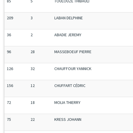
85
5
TOULOUZE THIBAULT
209
3
LABAN DELPHINE
36
2
ABADIE JEREMY
96
28
MASSEBOEUF PIERRE
126
32
CHAUFFOUR YANNICK
156
12
CHUFFART CÉDRIC
72
18
MOLIA THIERRY
75
22
KRESS JOHANN