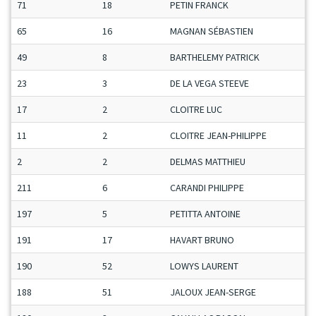
71
18
PETIN FRANCK
M
65
16
MAGNAN SÉBASTIEN
M
49
8
BARTHELEMY PATRICK
S
23
3
DE LA VEGA STEEVE
M
17
2
CLOITRE LUC
M
11
2
CLOITRE JEAN-PHILIPPE
S
2
2
DELMAS MATTHIEU
M
211
6
CARANDI PHILIPPE
H
197
5
PETITTA ANTOINE
M
191
17
HAVART BRUNO
V
190
52
LOWYS LAURENT
S
188
51
JALOUX JEAN-SERGE
S