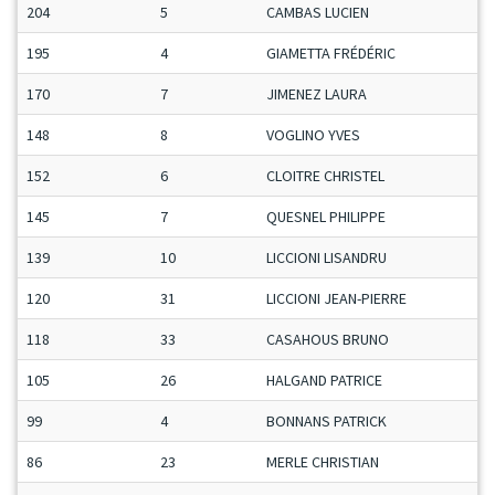
204
5
CAMBAS LUCIEN
S
195
4
GIAMETTA FRÉDÉRIC
S
170
7
JIMENEZ LAURA
D
148
8
VOGLINO YVES
V
152
6
CLOITRE CHRISTEL
D
145
7
QUESNEL PHILIPPE
V
139
10
LICCIONI LISANDRU
M
120
31
LICCIONI JEAN-PIERRE
M
118
33
CASAHOUS BRUNO
S
105
26
HALGAND PATRICE
M
99
4
BONNANS PATRICK
V
86
23
MERLE CHRISTIAN
S