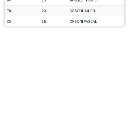
80
19
TANZILLI THIERRY
S
78
20
ORSONI JULIEN
M
35
16
ORSONI PASCAL
M