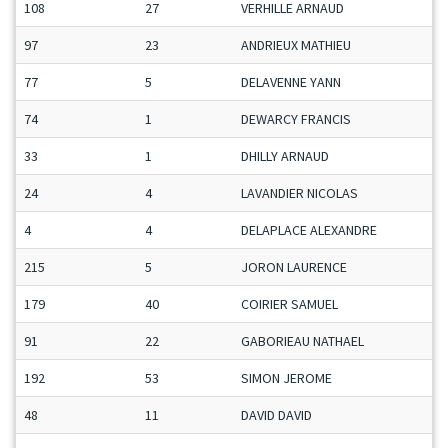
108
27
VERHILLE ARNAUD
M
97
23
ANDRIEUX MATHIEU
M
77
5
DELAVENNE YANN
J
74
1
DEWARCY FRANCIS
S
33
1
DHILLY ARNAUD
M
24
4
LAVANDIER NICOLAS
M
4
4
DELAPLACE ALEXANDRE
M
215
5
JORON LAURENCE
D
179
40
COIRIER SAMUEL
M
91
22
GABORIEAU NATHAEL
M
192
53
SIMON JEROME
S
48
11
DAVID DAVID
M