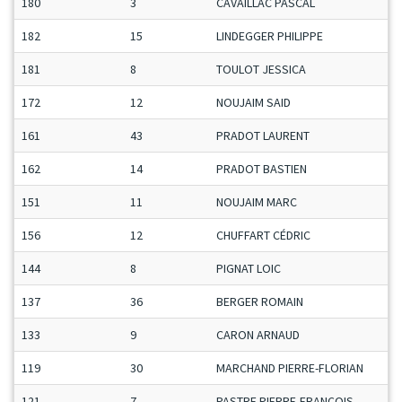
180
3
CAVAILLAC PASCAL
H
182
15
LINDEGGER PHILIPPE
V
181
8
TOULOT JESSICA
D
172
12
NOUJAIM SAID
V
161
43
PRADOT LAURENT
S
162
14
PRADOT BASTIEN
M
151
11
NOUJAIM MARC
M
156
12
CHUFFART CÉDRIC
M
144
8
PIGNAT LOIC
J
137
36
BERGER ROMAIN
M
133
9
CARON ARNAUD
M
119
30
MARCHAND PIERRE-FLORIAN
M
121
7
PASTRE PIERRE-FRANÇOIS
M