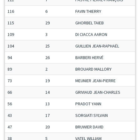
116
6
FAVIN THIERRY
M
115
29
GHORBEL TAIEB
M
109
3
DI CIACCA AARON
C
104
25
GUILLIEN JEAN-RAPHAËL
M
94
26
BARBERI HERVÉ
S
89
2
BROUARD MALLORY
D
73
19
MEUNIER JEAN-PIERRE
M
66
14
GRIVIAUD JEAN-CHARLES
S
56
13
PRADOT YANN
M
43
17
SORGIATI SYLVAIN
M
47
20
BRUWIER DAVID
M
38
5
VATEL WILLIAM
S