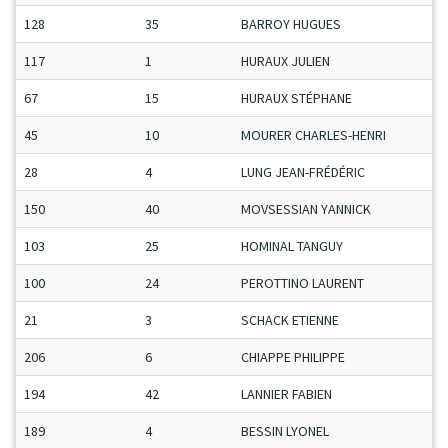
128
35
BARROY HUGUES
S
117
1
HURAUX JULIEN
H
67
15
HURAUX STÉPHANE
S
45
10
MOURER CHARLES-HENRI
M
28
4
LUNG JEAN-FRÉDÉRIC
S
150
40
MOVSESSIAN YANNICK
S
103
25
HOMINAL TANGUY
M
100
24
PEROTTINO LAURENT
M
21
3
SCHACK ETIENNE
J
206
6
CHIAPPE PHILIPPE
S
194
42
LANNIER FABIEN
M
189
4
BESSIN LYONEL
M