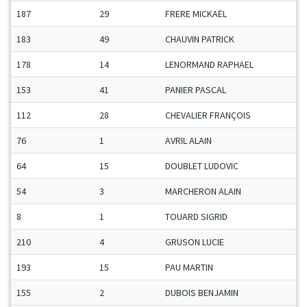
187
29
FRERE MICKAËL
M
183
49
CHAUVIN PATRICK
S
178
14
LENORMAND RAPHAEL
V
153
41
PANIER PASCAL
S
112
28
CHEVALIER FRANÇOIS
M
76
1
AVRIL ALAIN
V
64
15
DOUBLET LUDOVIC
M
54
3
MARCHERON ALAIN
M
8
1
TOUARD SIGRID
S
210
4
GRUSON LUCIE
D
193
15
PAU MARTIN
M
155
2
DUBOIS BENJAMIN
M