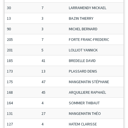
30
7
LARRAMENDY MICKAEL
M
13
3
BAZIN THIERRY
S
90
3
MICHEL BERNARD
V
205
7
FORTE FRANC-FREDERIC
M
201
5
LOLLIOT YANNICK
H
185
41
BREDELLE DAVID
M
173
13
PLASSARD DENIS
V
175
47
MANGEMATIN STÉPHANE
S
168
45
ARQUILLIERE RAPHAËL
S
164
4
SOMMIER THIBAUT
M
131
27
MANGEMATIN THÉO
M
127
4
HATEM CLARISSE
D