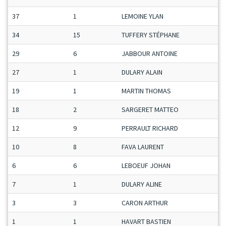
37
1
LEMOINE YLAN
C
34
15
TUFFERY STÉPHANE
M
29
6
JABBOUR ANTOINE
M
27
1
DULARY ALAIN
M
19
1
MARTIN THOMAS
M
18
2
SARGERET MATTEO
J
12
9
PERRAULT RICHARD
M
10
8
FAVA LAURENT
M
6
6
LEBOEUF JOHAN
M
7
1
DULARY ALINE
D
3
3
CARON ARTHUR
M
1
1
HAVART BASTIEN
M