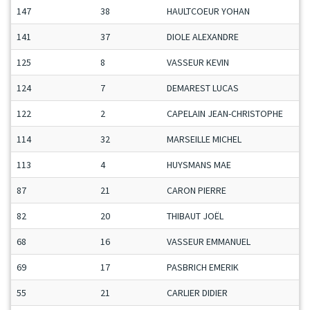
147
38
HAULTCOEUR YOHAN
M
141
37
DIOLE ALEXANDRE
M
125
8
VASSEUR KEVIN
M
124
7
DEMAREST LUCAS
J
122
2
CAPELAIN JEAN-CHRISTOPHE
H
114
32
MARSEILLE MICHEL
S
113
4
HUYSMANS MAE
C
87
21
CARON PIERRE
M
82
20
THIBAUT JOËL
S
68
16
VASSEUR EMMANUEL
S
69
17
PASBRICH EMERIK
M
55
21
CARLIER DIDIER
M