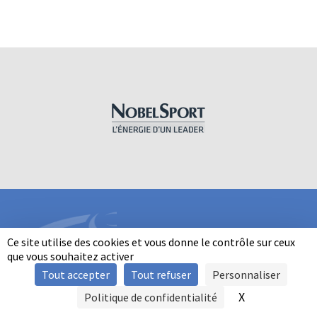
Ce site utilise des cookies et vous donne le contrôle sur ceux
que vous souhaitez activer
Tout accepter
Tout refuser
Personnaliser
INFORMATIONS
X
Masquer le b
Politique de confidentialité
SIGNALER UNE VIOLENCE
MENTIONS LÉGALES