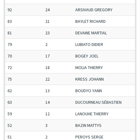
92
24
ARSIVAUD GREGORY
M
83
21
BAYLET RICHARD
S
81
23
DEVAINE MARTIAL
M
79
2
LUBIATO DIDIER
V
70
17
BOGEY JOEL
S
72
18
MOLIA THIERRY
S
75
22
KRESS JOHANN
M
62
13
BOUDYO YANN
S
63
14
DUCOURNEAU SÉBASTIEN
M
59
12
LANOUHE THIERRY
S
52
3
BAZIN MATTYS
M
51
2
PEROYS SERGE
M