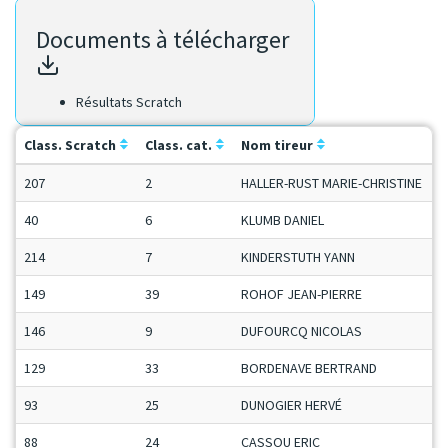
Documents à télécharger
Résultats Scratch
Class. Scratch
Class. cat.
Nom tireur
C
207
2
HALLER-RUST MARIE-CHRISTINE
D
40
6
KLUMB DANIEL
S
214
7
KINDERSTUTH YANN
H
149
39
ROHOF JEAN-PIERRE
S
146
9
DUFOURCQ NICOLAS
J
129
33
BORDENAVE BERTRAND
M
93
25
DUNOGIER HERVÉ
S
88
24
CASSOU ERIC
S