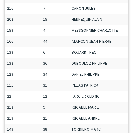
216
7
CARON JULES
C
202
19
HENNEQUIN ALAIN
V
198
4
MEYSSONNIER CHARLOTTE
H
166
44
ALARCON JEAN-PIERRE
S
138
6
BOUARD THEO
C
132
36
DUBOULOZ PHILIPPE
S
123
34
DANIEL PHILIPPE
S
111
31
PILLAS PATRICK
S
22
12
FARGIER CEDRIC
M
212
9
IGIGABEL MARIE
D
213
21
IGIGABEL ANDRÉ
V
143
38
TORRIERO MARC
S