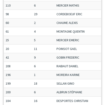
110
6
MERCIER MATHIS
J
98
29
CORDEBOEUF ERIC
S
60
2
CHAUME ALEXIS
C
61
4
MONTAGNE QUENTIN
M
25
5
MERCIER EMERIC
M
20
11
POINSOT GAEL
M
42
9
GOBIN FREDERIC
M
208
6
RAIBAUT DANIEL
M
196
1
MOREIRA KARINE
D
199
18
SELLAN GINO
V
200
6
ALBRUN STÉPHANE
M
184
16
DESPORTES CHRISTIAN
V