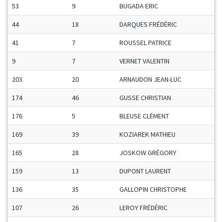
53
9
BUGADA ERIC
S
44
18
DARQUES FRÉDÉRIC
M
41
7
ROUSSEL PATRICE
S
9
7
VERNET VALENTIN
M
203
20
ARNAUDON JEAN-LUC
V
174
46
GUSSE CHRISTIAN
S
176
5
BLEUSE CLÉMENT
M
169
39
KOZIAREK MATHIEU
M
165
28
JOSKOW GRÉGORY
M
159
13
DUPONT LAURENT
M
136
35
GALLOPIN CHRISTOPHE
M
107
26
LEROY FRÉDÉRIC
M