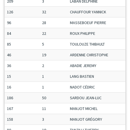
209
3
LABAN DELPHINE
D
126
32
CHAUFFOUR YANNICK
M
96
28
MASSEBOEUF PIERRE
S
84
22
ROUX PHILIPPE
S
85
5
TOULOUZE THIBAULT
M
46
19
ARDENNE CHRISTOPHE
M
36
2
ABADIE JEREMY
M
15
1
LANG BASTIEN
J
16
1
NADOT CÉDRIC
M
186
50
SARDOU JEAN-LUC
S
167
11
MANJOT MICHEL
V
158
3
MANJOT GRÉGORY
M