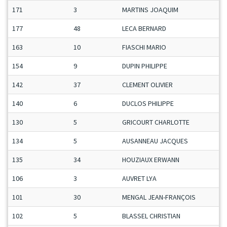
171
3
MARTINS JOAQUIM
S
177
48
LECA BERNARD
S
163
10
FIASCHI MARIO
V
154
9
DUPIN PHILIPPE
V
142
37
CLEMENT OLIVIER
S
140
6
DUCLOS PHILIPPE
V
130
5
GRICOURT CHARLOTTE
D
134
5
AUSANNEAU JACQUES
C
135
34
HOUZIAUX ERWANN
M
106
3
AUVRET LYA
D
101
30
MENGAL JEAN-FRANÇOIS
S
102
5
BLASSEL CHRISTIAN
V