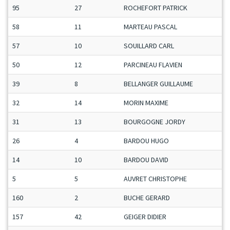
95
27
ROCHEFORT PATRICK
S
58
11
MARTEAU PASCAL
S
57
10
SOUILLARD CARL
S
50
12
PARCINEAU FLAVIEN
M
39
8
BELLANGER GUILLAUME
M
32
14
MORIN MAXIME
M
31
13
BOURGOGNE JORDY
M
26
4
BARDOU HUGO
J
14
10
BARDOU DAVID
M
5
5
AUVRET CHRISTOPHE
M
160
2
BUCHE GERARD
S
157
42
GEIGER DIDIER
S