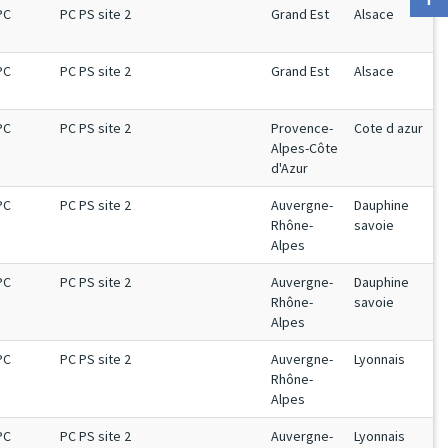
PC
PC PS site 2
Grand Est
Alsace
PC
PC PS site 2
Grand Est
Alsace
PC
PC PS site 2
Provence-
Cote d azur
Alpes-Côte
d'Azur
PC
PC PS site 2
Auvergne-
Dauphine
Rhône-
savoie
Alpes
PC
PC PS site 2
Auvergne-
Dauphine
Rhône-
savoie
Alpes
PC
PC PS site 2
Auvergne-
Lyonnais
Rhône-
Alpes
PC
PC PS site 2
Auvergne-
Lyonnais