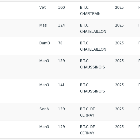
Vet
160
B.T.C.
2025
CHARTRAIN
Mas
124
B.T.C.
2025
CHATELAILLON
DamB
78
B.T.C.
2025
CHATELAILLON
Man3
139
B.T.C.
2025
CHAUSSINOIS
Man3
141
B.T.C.
2025
CHAUSSINOIS
SenA
139
B.T.C. DE
2025
CERNAY
Man3
129
B.T.C. DE
2025
CERNAY