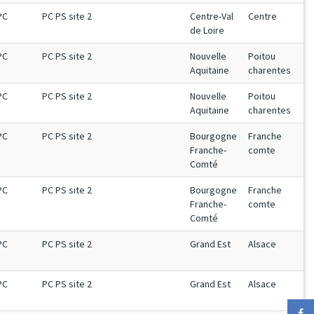
PC
PC PS site 2
Centre-Val
Centre
de Loire
PC
PC PS site 2
Nouvelle
Poitou
Aquitaine
charentes
PC
PC PS site 2
Nouvelle
Poitou
Aquitaine
charentes
PC
PC PS site 2
Bourgogne
Franche
Franche-
comte
Comté
PC
PC PS site 2
Bourgogne
Franche
Franche-
comte
Comté
PC
PC PS site 2
Grand Est
Alsace
PC
PC PS site 2
Grand Est
Alsace