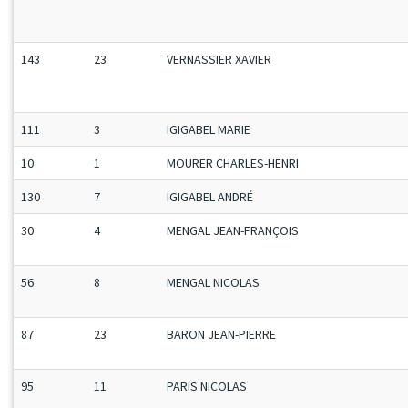
143
23
VERNASSIER XAVIER
111
3
IGIGABEL MARIE
10
1
MOURER CHARLES-HENRI
130
7
IGIGABEL ANDRÉ
30
4
MENGAL JEAN-FRANÇOIS
56
8
MENGAL NICOLAS
87
23
BARON JEAN-PIERRE
95
11
PARIS NICOLAS