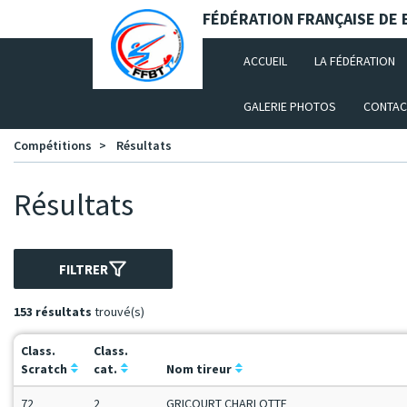
Panneau de gestion des cookies
FÉDÉRATION FRANÇAISE DE B
(CURRENT)
ACCUEIL
LA FÉDÉRATION
GALERIE PHOTOS
CONTAC
Compétitions
Résultats
Résultats
FILTRER
153 résultats
trouvé(s)
Class.
Class.
Scratch
cat.
Nom tireur
72
2
GRICOURT CHARLOTTE