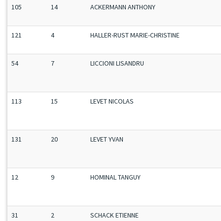
105
14
ACKERMANN ANTHONY
121
4
HALLER-RUST MARIE-CHRISTINE
54
7
LICCIONI LISANDRU
113
15
LEVET NICOLAS
131
20
LEVET YVAN
12
9
HOMINAL TANGUY
31
2
SCHACK ETIENNE