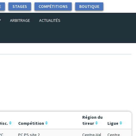
E
STAGES
COMPÉTITIONS
BOUTIQUE
P
ARBITRAGE
ACTUALITÉS
Région du
Disc.
Compétition
tireur
Ligue
PC
PC PS site 2
Centre-Val
Centre