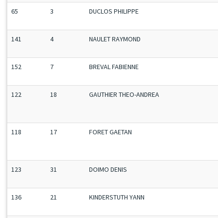
65
3
DUCLOS PHILIPPE
141
4
NAULET RAYMOND
152
7
BREVAL FABIENNE
122
18
GAUTHIER THEO-ANDREA
118
17
FORET GAETAN
123
31
DOIMO DENIS
136
21
KINDERSTUTH YANN