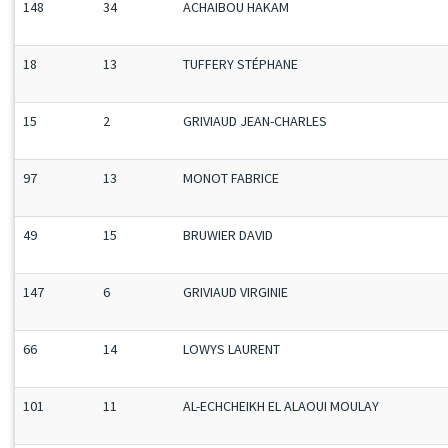
148
34
ACHAIBOU HAKAM
18
13
TUFFERY STÉPHANE
15
2
GRIVIAUD JEAN-CHARLES
97
13
MONOT FABRICE
49
15
BRUWIER DAVID
147
6
GRIVIAUD VIRGINIE
66
14
LOWYS LAURENT
101
11
AL-ECHCHEIKH EL ALAOUI MOULAY