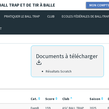
ALL TRAP ET DE TIR À BALLE
MON COMPT
PRATIQUER LE BALL TRAP
CLUB
ECOLES FÉDÉRALES DE BALL-TRA
T
Documents à télécharger
Résultats Scratch
Cat.
Score
Club
Saison
DamB
159
ASC BALL TRAP
2025