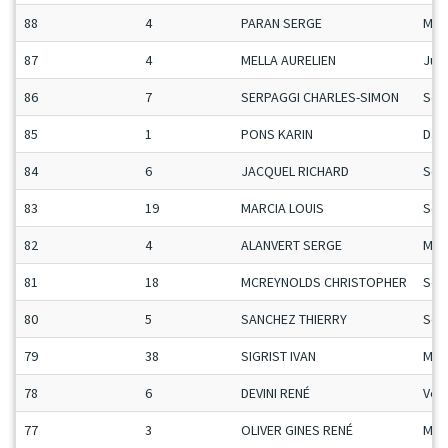
88
4
PARAN SERGE
Mas
87
4
MELLA AURELIEN
Ju-
86
7
SERPAGGI CHARLES-SIMON
Sen
85
1
PONS KARIN
Da
84
6
JACQUEL RICHARD
Sen
83
19
MARCIA LOUIS
Sen
82
4
ALANVERT SERGE
Man
81
18
MCREYNOLDS CHRISTOPHER
Sen
80
5
SANCHEZ THIERRY
Sen
79
38
SIGRIST IVAN
Man
78
6
DEVINI RENÉ
Vet
77
3
OLIVER GINES RENÉ
Mas