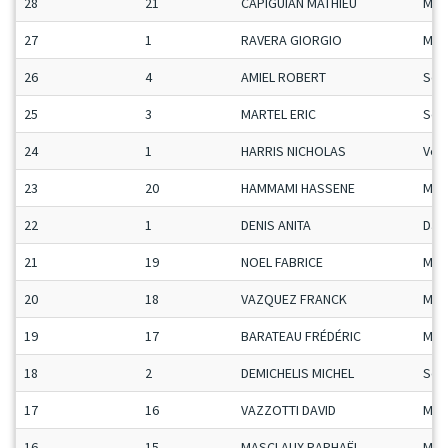
28
21
CAPIGUIAN MATHIEU
Man
27
1
RAVERA GIORGIO
Mas
26
4
AMIEL ROBERT
Sen
25
3
MARTEL ERIC
Sen
24
1
HARRIS NICHOLAS
Vet
23
20
HAMMAMI HASSENE
Man
22
1
DENIS ANITA
Da
21
19
NOEL FABRICE
Man
20
18
VAZQUEZ FRANCK
Man
19
17
BARATEAU FRÉDÉRIC
Man
18
2
DEMICHELIS MICHEL
Sen
17
16
VAZZOTTI DAVID
Man
16
15
MASCLAUX RAPHAËL
Man