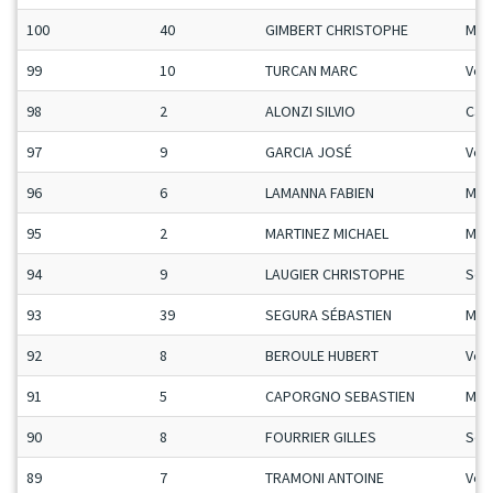
100
40
GIMBERT CHRISTOPHE
Man
99
10
TURCAN MARC
Vet
98
2
ALONZI SILVIO
Ca-
97
9
GARCIA JOSÉ
Vet
96
6
LAMANNA FABIEN
Man
95
2
MARTINEZ MICHAEL
Man
94
9
LAUGIER CHRISTOPHE
Sen
93
39
SEGURA SÉBASTIEN
Man
92
8
BEROULE HUBERT
Vet
91
5
CAPORGNO SEBASTIEN
Man
90
8
FOURRIER GILLES
Sen
89
7
TRAMONI ANTOINE
Vet