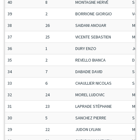
40
8
MONTAGNE HERVÉ
Sen
39
2
BORRIONE GIORGIO
Vet
38
26
SAIDANI ANOUAR
Man
37
25
VICENTE SEBASTIEN
Man
36
1
DURY ENZO
Ju-
35
2
REVELLO BIANCA
Da
34
7
DABADIE DAVID
Sen
33
6
CHAULLIER NICOLAS
Sen
32
24
MOREL LUDOVIC
Man
31
23
LAPRADE STÉPHANE
Man
30
5
SANCHEZ PIERRE
Sen
29
22
JUDON LYLIAN
Man