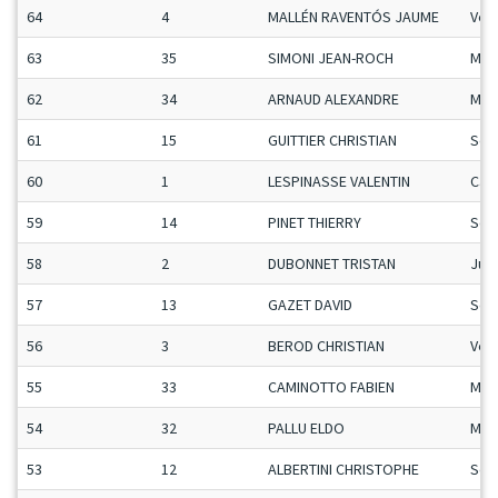
64
4
MALLÉN RAVENTÓS JAUME
Vet
63
35
SIMONI JEAN-ROCH
Man
62
34
ARNAUD ALEXANDRE
Man
61
15
GUITTIER CHRISTIAN
Sen
60
1
LESPINASSE VALENTIN
Ca-
59
14
PINET THIERRY
Sen
58
2
DUBONNET TRISTAN
Ju-
57
13
GAZET DAVID
Sen
56
3
BEROD CHRISTIAN
Vet
55
33
CAMINOTTO FABIEN
Man
54
32
PALLU ELDO
Man
53
12
ALBERTINI CHRISTOPHE
Sen