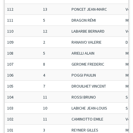
112
13
PONCET JEAN-MARC
Vet
111
5
DRAGON RÉMI
Man
110
12
LABARBE BERNARD
Vet
109
2
RANAIVO VALERIE
Da
108
5
ARIELLI ALAIN
Mas
107
8
GEROME FREDERIC
Man
106
4
POGGI PAULIN
Man
105
7
DROUILHET VINCENT
Man
104
11
ROSSI BRUNO
Sen
103
10
LABICHE JEAN-LOUIS
Sen
102
11
CAMINOTTO EMILE
Vet
101
3
REYNIER GILLES
Man