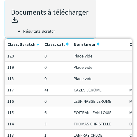
Documents à télécharger
Résultats Scratch
Class. Scratch
Class. cat.
Nom tireur
Cat
120
0
Place vide
119
0
Place vide
118
0
Place vide
117
41
CAZES JÉRÔME
Man
116
6
LESPINASSE JEROME
Man
115
6
FOLTRAN JEAN-LOUIS
Mas
114
3
THOMAS CHRISTELLE
Da
113
1
LANFRAY CHLOE
Ca-