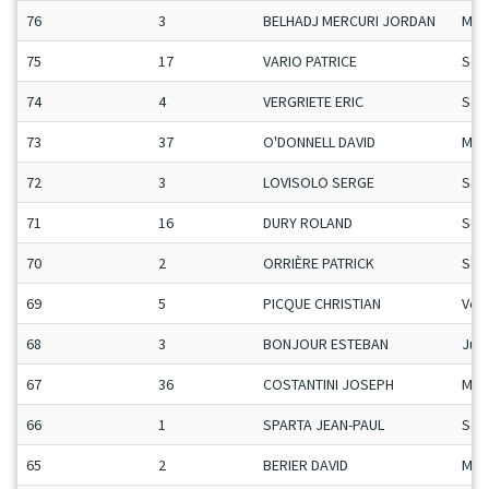
76
3
BELHADJ MERCURI JORDAN
Man
75
17
VARIO PATRICE
Sen
74
4
VERGRIETE ERIC
Sen
73
37
O'DONNELL DAVID
Man
72
3
LOVISOLO SERGE
Sen
71
16
DURY ROLAND
Sen
70
2
ORRIÈRE PATRICK
Sen
69
5
PICQUE CHRISTIAN
Vet
68
3
BONJOUR ESTEBAN
Ju-
67
36
COSTANTINI JOSEPH
Man
66
1
SPARTA JEAN-PAUL
Sen
65
2
BERIER DAVID
Man