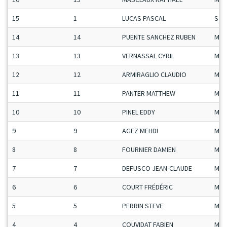
15
1
LUCAS PASCAL
Sen
14
14
PUENTE SANCHEZ RUBEN
Man
13
13
VERNASSAL CYRIL
Man
12
12
ARMIRAGLIO CLAUDIO
Man
11
11
PANTER MATTHEW
Man
10
10
PINEL EDDY
Man
9
9
AGEZ MEHDI
Man
8
8
FOURNIER DAMIEN
Man
7
7
DEFUSCO JEAN-CLAUDE
Man
6
6
COURT FRÉDÉRIC
Man
5
5
PERRIN STEVE
Man
4
4
COUVIDAT FABIEN
Man