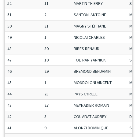
52
11
MARTIN THIERRY
Sen
51
2
SANTONI ANTOINE
Mas
50
31
MAGNY STÉPHANE
Man
49
1
NICOLAI CHARLES
Man
48
30
RIBES RENAUD
Man
47
10
FOLTRAN YANNICK
Sen
46
29
BREMOND BENJAMIN
Man
45
1
MONDOLONI VINCENT
Man
44
28
PAYS CYRILLE
Man
43
27
MEYNADIER ROMAIN
Man
42
3
COUVIDAT AUDREY
Da
41
9
ALONZI DOMINIQUE
Sen