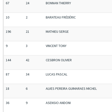
67
24
BONNAN THIERRY
10
2
BARATEAU FRÉDÉRIC
196
21
MATHIEU SERGE
9
3
VINCENT TONY
144
42
CESBRON OLIVIER
87
34
LUCAS PASCAL
18
6
ALVES PEREIRA GUIMARAES MICHEL
36
9
ASENSIO ANDONI