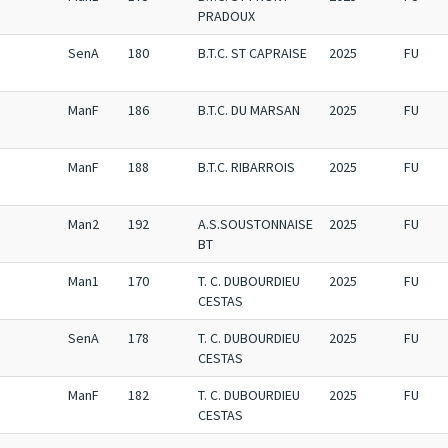
PRADOUX
SenA
180
B.T.C. ST CAPRAISE
2025
FU
ManF
186
B.T.C. DU MARSAN
2025
FU
ManF
188
B.T.C. RIBARROIS
2025
FU
Man2
192
A.S.SOUSTONNAISE
2025
FU
BT
Man1
170
T. C. DUBOURDIEU
2025
FU
CESTAS
SenA
178
T. C. DUBOURDIEU
2025
FU
CESTAS
ManF
182
T. C. DUBOURDIEU
2025
FU
CESTAS