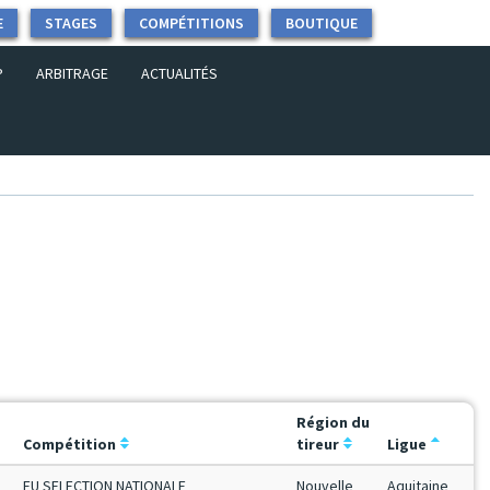
E
STAGES
COMPÉTITIONS
BOUTIQUE
P
ARBITRAGE
ACTUALITÉS
Région du
Compétition
tireur
Ligue
FU SELECTION NATIONALE
Nouvelle
Aquitaine