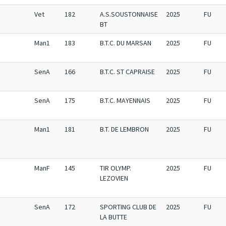
Vet
182
A.S.SOUSTONNAISE
2025
FU
BT
Man1
183
B.T.C. DU MARSAN
2025
FU
SenA
166
B.T.C. ST CAPRAISE
2025
FU
SenA
175
B.T.C. MAYENNAIS
2025
FU
Man1
181
B.T. DE LEMBRON
2025
FU
ManF
145
TIR OLYMP.
2025
FU
LEZOVIEN
SenA
172
SPORTING CLUB DE
2025
FU
LA BUTTE