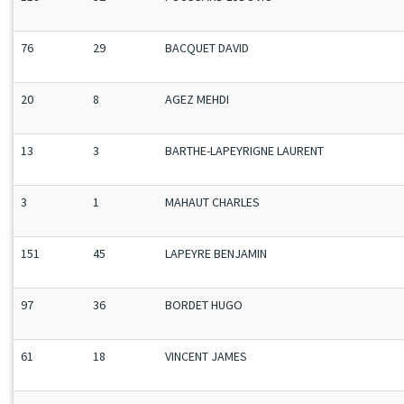
76
29
BACQUET DAVID
20
8
AGEZ MEHDI
13
3
BARTHE-LAPEYRIGNE LAURENT
3
1
MAHAUT CHARLES
151
45
LAPEYRE BENJAMIN
97
36
BORDET HUGO
61
18
VINCENT JAMES