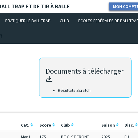
ALL TRAP ET DE TIR À BALLE
MON COMPT
PRATIQUER LE BALL TRAP
CLUB
ECOLES FÉDÉRALES DE BALL-TRA
T
Documents à télécharger
Résultats Scratch
Cat.
Score
Club
Saison
Disc.
Man1
175
B.T.C. ST FRONT
2025
FU