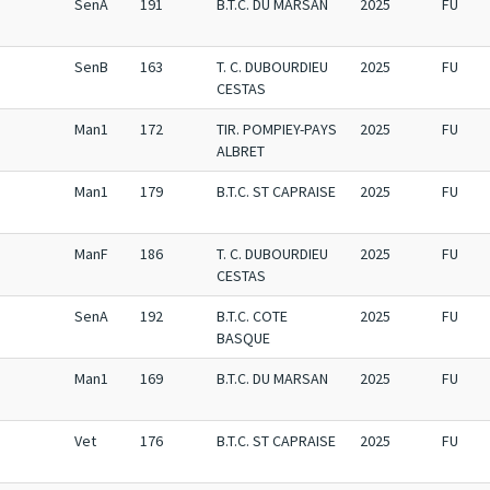
SenA
191
B.T.C. DU MARSAN
2025
FU
SenB
163
T. C. DUBOURDIEU
2025
FU
CESTAS
Man1
172
TIR. POMPIEY-PAYS
2025
FU
ALBRET
Man1
179
B.T.C. ST CAPRAISE
2025
FU
ManF
186
T. C. DUBOURDIEU
2025
FU
CESTAS
SenA
192
B.T.C. COTE
2025
FU
BASQUE
Man1
169
B.T.C. DU MARSAN
2025
FU
Vet
176
B.T.C. ST CAPRAISE
2025
FU