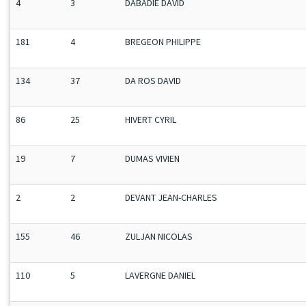
4
3
DABADIE DAVID
181
4
BREGEON PHILIPPE
134
37
DA ROS DAVID
86
25
HIVERT CYRIL
19
7
DUMAS VIVIEN
2
2
DEVANT JEAN-CHARLES
155
46
ZULJAN NICOLAS
110
5
LAVERGNE DANIEL