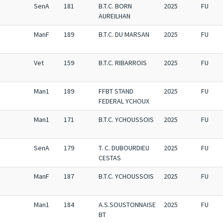
SenA
181
B.T.C. BORN
2025
FU
AUREILHAN
ManF
189
B.T.C. DU MARSAN
2025
FU
Vet
159
B.T.C. RIBARROIS
2025
FU
Man1
189
FFBT STAND
2025
FU
FEDERAL YCHOUX
Man1
171
B.T.C. YCHOUSSOIS
2025
FU
SenA
179
T. C. DUBOURDIEU
2025
FU
CESTAS
ManF
187
B.T.C. YCHOUSSOIS
2025
FU
Man1
184
A.S.SOUSTONNAISE
2025
FU
BT