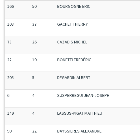
166
50
BOURGOGNE ERIC
103
37
GACHET THIERRY
73
26
CAZADIS MICHEL
22
10
BONETTI FRÉDÉRIC
203
5
DEGARDIN ALBERT
6
4
SUSPERREGUI JEAN-JOSEPH
149
4
LASSUS-PIGAT MATTHIEU
90
22
BAYSSIERES ALEXANDRE