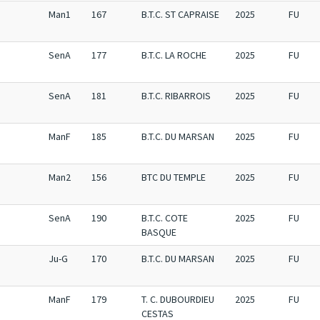
Man1
167
B.T.C. ST CAPRAISE
2025
FU
SenA
177
B.T.C. LA ROCHE
2025
FU
SenA
181
B.T.C. RIBARROIS
2025
FU
ManF
185
B.T.C. DU MARSAN
2025
FU
Man2
156
BTC DU TEMPLE
2025
FU
SenA
190
B.T.C. COTE
2025
FU
BASQUE
Ju-G
170
B.T.C. DU MARSAN
2025
FU
ManF
179
T. C. DUBOURDIEU
2025
FU
CESTAS