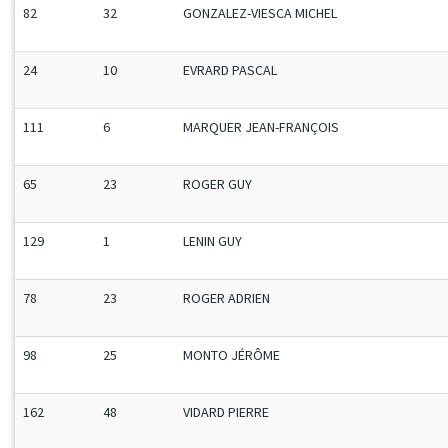
82
32
GONZALEZ-VIESCA MICHEL
24
10
EVRARD PASCAL
111
6
MARQUER JEAN-FRANÇOIS
65
23
ROGER GUY
129
1
LENIN GUY
78
23
ROGER ADRIEN
98
25
MONTO JÉRÔME
162
48
VIDARD PIERRE