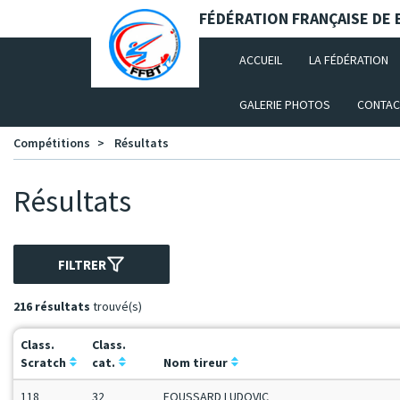
Panneau de gestion des cookies
FÉDÉRATION FRANÇAISE DE B
(CURRENT)
ACCUEIL
LA FÉDÉRATION
GALERIE PHOTOS
CONTAC
Compétitions
Résultats
Résultats
FILTRER
216 résultats
trouvé(s)
Class.
Class.
Scratch
cat.
Nom tireur
118
32
FOUSSARD LUDOVIC