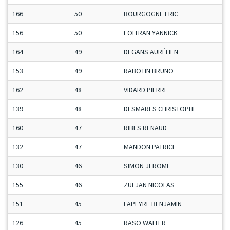
166
50
BOURGOGNE ERIC
156
50
FOLTRAN YANNICK
164
49
DEGANS AURÉLIEN
153
49
RABOTIN BRUNO
162
48
VIDARD PIERRE
139
48
DESMARES CHRISTOPHE
160
47
RIBES RENAUD
132
47
MANDON PATRICE
130
46
SIMON JEROME
155
46
ZULJAN NICOLAS
151
45
LAPEYRE BENJAMIN
126
45
RASO WALTER