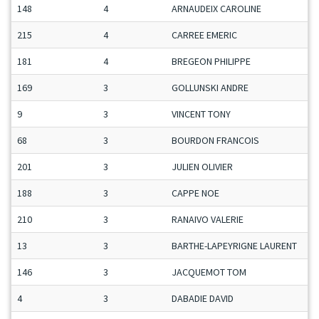
148
4
ARNAUDEIX CAROLINE
215
4
CARREE EMERIC
181
4
BREGEON PHILIPPE
169
3
GOLLUNSKI ANDRE
9
3
VINCENT TONY
68
3
BOURDON FRANCOIS
201
3
JULIEN OLIVIER
188
3
CAPPE NOE
210
3
RANAIVO VALERIE
13
3
BARTHE-LAPEYRIGNE LAURENT
146
3
JACQUEMOT TOM
4
3
DABADIE DAVID