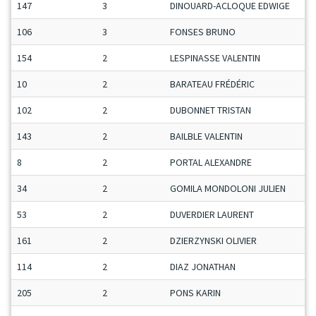
147
3
DINOUARD-ACLOQUE EDWIGE
106
3
FONSES BRUNO
154
2
LESPINASSE VALENTIN
10
2
BARATEAU FRÉDÉRIC
102
2
DUBONNET TRISTAN
143
2
BAILBLE VALENTIN
8
2
PORTAL ALEXANDRE
34
2
GOMILA MONDOLONI JULIEN
53
2
DUVERDIER LAURENT
161
2
DZIERZYNSKI OLIVIER
114
2
DIAZ JONATHAN
205
2
PONS KARIN