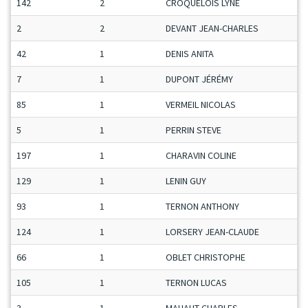
142
2
CROQUELOIS LYNE
2
2
DEVANT JEAN-CHARLES
42
1
DENIS ANITA
7
1
DUPONT JÉRÉMY
85
1
VERMEIL NICOLAS
5
1
PERRIN STEVE
197
1
CHARAVIN COLINE
129
1
LENIN GUY
93
1
TERNON ANTHONY
124
1
LORSERY JEAN-CLAUDE
66
1
OBLET CHRISTOPHE
105
1
TERNON LUCAS