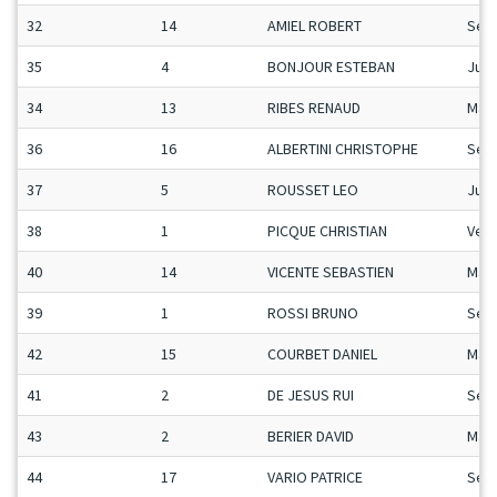
32
14
AMIEL ROBERT
Sen
35
4
BONJOUR ESTEBAN
Ju-G
34
13
RIBES RENAUD
Man
36
16
ALBERTINI CHRISTOPHE
Sen
37
5
ROUSSET LEO
Ju-G
38
1
PICQUE CHRISTIAN
Vet
40
14
VICENTE SEBASTIEN
Man
39
1
ROSSI BRUNO
Sen
42
15
COURBET DANIEL
Man
41
2
DE JESUS RUI
Sen
43
2
BERIER DAVID
Man
44
17
VARIO PATRICE
Sen