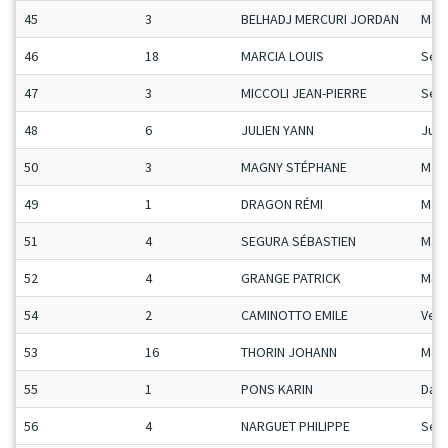
45
3
BELHADJ MERCURI JORDAN
Man
46
18
MARCIA LOUIS
Sen
47
3
MICCOLI JEAN-PIERRE
Sen
48
6
JULIEN YANN
Ju-G
50
3
MAGNY STÉPHANE
Man
49
1
DRAGON RÉMI
Man
51
4
SEGURA SÉBASTIEN
Man
52
4
GRANGE PATRICK
Man
54
2
CAMINOTTO EMILE
Vet
53
16
THORIN JOHANN
Man
55
1
PONS KARIN
Dam
56
4
NARGUET PHILIPPE
Sen