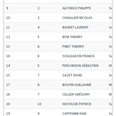
9
2
ALFONSO PHILIPPE
Sen
10
3
CHAULLIER NICOLAS
Sen
11
4
BAUDET LAURENT
Sen
12
5
BON THIERRY
Sen
13
6
PINET THIERRY
Sen
16
8
SOULAGEON FRANCK
Sen
14
5
PERCHERON SÉBASTIEN
Man
15
7
GAZET DAVID
Sen
17
6
BOUTIN GUILLAUME
Man
18
7
CELLIER GRÉGORY
Man
20
10
HUSTACHE PATRICK
Sen
19
9
CAPITANINI IVAN
Sen