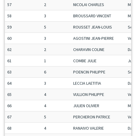
57
2
NICOLAI CHARLES
Man
58
3
BROUSSARD VINCENT
Man
59
5
ROUSSET JEAN-LOUIS
Sen
60
3
AGOSTINI JEAN-PIERRE
Vet
62
2
CHARAVIN COLINE
Dam
61
1
COMBE JULIE
Ju-F
63
6
POENCIN PHILIPPE
Sen
64
3
LECCIA LAETITIA
Dam
65
4
VULLION PHILIPPE
Vet
66
4
JULIEN OLIVIER
Man
67
5
PERCHERON PATRICE
Vet
68
4
RANAIVO VALERIE
Dam