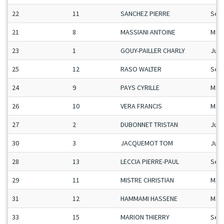
22
11
SANCHEZ PIERRE
Sen
21
8
MASSIANI ANTOINE
Man
23
1
GOUY-PAILLER CHARLY
Ju-G
25
12
RASO WALTER
Sen
24
9
PAYS CYRILLE
Man
26
10
VERA FRANCIS
Man
27
2
DUBONNET TRISTAN
Ju-G
30
3
JACQUEMOT TOM
Ju-G
28
13
LECCIA PIERRE-PAUL
Sen
29
11
MISTRE CHRISTIAN
Man
31
12
HAMMAMI HASSENE
Man
33
15
MARION THIERRY
Sen