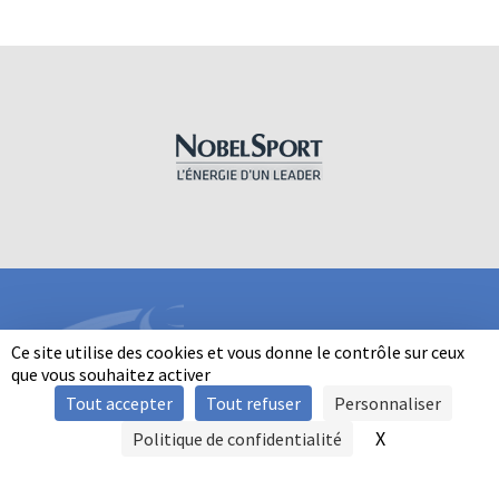
Ce site utilise des cookies et vous donne le contrôle sur ceux
que vous souhaitez activer
Tout accepter
Tout refuser
Personnaliser
INFORMATIONS
X
Masquer le b
Politique de confidentialité
SIGNALER UNE VIOLENCE
MENTIONS LÉGALES
POLITIQUE D'UTILISATION DES COOKIES