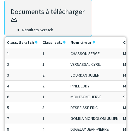
Documents à télécharger
Résultats Scratch
Class. Scratch
Class. cat.
Nom tireur
Cat
1
1
CHASSON SERGE
Man
2
1
VERNASSAL CYRIL
Man
3
2
JOURDAN JULIEN
Man
4
2
PINEL EDDY
Man
6
1
MONTAGNE HERVÉ
Sen
5
3
DESPEISSE ERIC
Man
7
1
GOMILA MONDOLONI JULIEN
Man
8
4
DUGELAY JEAN-PIERRE
Man