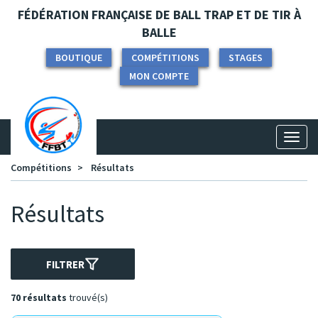
Panneau de gestion des cookies
FÉDÉRATION FRANÇAISE DE BALL TRAP ET DE TIR À
BALLE
BOUTIQUE
COMPÉTITIONS
STAGES
MON COMPTE
Toggl
naviga
Compétitions
Résultats
Résultats
FILTRER
70 résultats
trouvé(s)