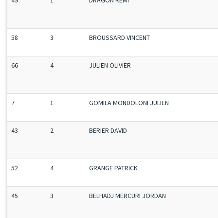
49
1
DRAGON RÉMI
58
3
BROUSSARD VINCENT
66
4
JULIEN OLIVIER
7
1
GOMILA MONDOLONI JULIEN
43
2
BERIER DAVID
52
4
GRANGE PATRICK
45
3
BELHADJ MERCURI JORDAN