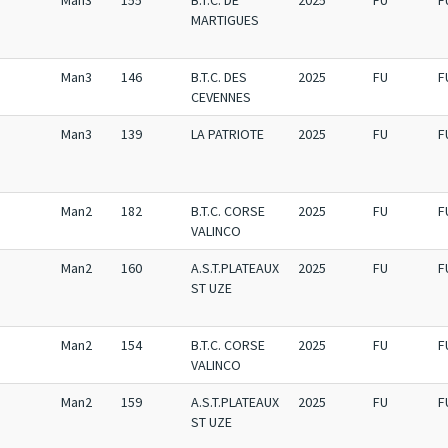
Man3
155
B.T.C. DE
2025
FU
F
MARTIGUES
Man3
146
B.T.C. DES
2025
FU
F
CEVENNES
Man3
139
LA PATRIOTE
2025
FU
F
Man2
182
B.T.C. CORSE
2025
FU
F
VALINCO
Man2
160
A.S.T.PLATEAUX
2025
FU
F
ST UZE
Man2
154
B.T.C. CORSE
2025
FU
F
VALINCO
Man2
159
A.S.T.PLATEAUX
2025
FU
F
ST UZE