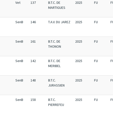
Vet
137
B.T.C. DE
2025
FU
F
MARTIGUES
SenB
146
T.A.V. DU JAREZ
2025
FU
F
SenB
161
B.T.C. DE
2025
FU
F
THONON
SenB
142
B.T.C. DE
2025
FU
F
MERIBEL
SenB
148
B.T.C.
2025
FU
F
JURASSIEN
SenB
158
B.T.C.
2025
FU
F
PIERREFEU