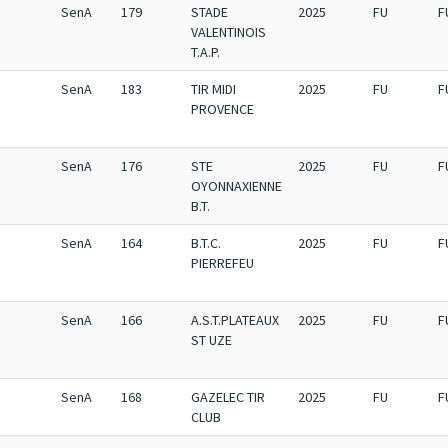
SenA
179
STADE
2025
FU
F
VALENTINOIS
T.A.P.
SenA
183
TIR MIDI
2025
FU
F
PROVENCE
SenA
176
STE
2025
FU
F
OYONNAXIENNE
B.T.
SenA
164
B.T.C.
2025
FU
F
PIERREFEU
SenA
166
A.S.T.PLATEAUX
2025
FU
F
ST UZE
SenA
168
GAZELEC TIR
2025
FU
F
CLUB