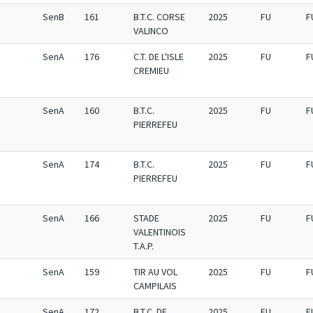
SenB
161
B.T.C. CORSE
2025
FU
F
VALINCO
SenA
176
C.T. DE L'ISLE
2025
FU
F
CREMIEU
SenA
160
B.T.C.
2025
FU
F
PIERREFEU
SenA
174
B.T.C.
2025
FU
F
PIERREFEU
SenA
166
STADE
2025
FU
F
VALENTINOIS
T.A.P.
SenA
159
TIR AU VOL
2025
FU
F
CAMPILAIS
SenA
172
B.T.C. DE
2025
FU
F