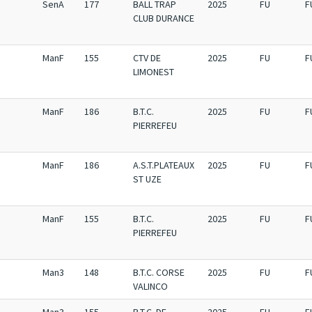
SenA
177
BALL TRAP
2025
FU
F
CLUB DURANCE
ManF
155
CTV DE
2025
FU
F
LIMONEST
ManF
186
B.T.C.
2025
FU
F
PIERREFEU
ManF
186
A.S.T.PLATEAUX
2025
FU
F
ST UZE
ManF
155
B.T.C.
2025
FU
F
PIERREFEU
Man3
148
B.T.C. CORSE
2025
FU
F
VALINCO