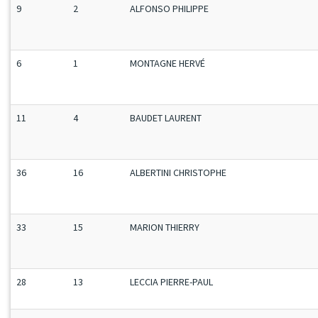
9
2
ALFONSO PHILIPPE
6
1
MONTAGNE HERVÉ
11
4
BAUDET LAURENT
36
16
ALBERTINI CHRISTOPHE
33
15
MARION THIERRY
28
13
LECCIA PIERRE-PAUL