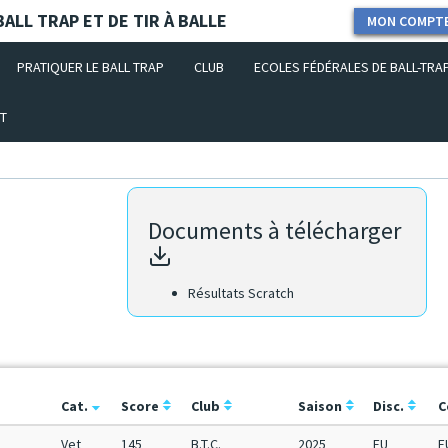
ALL TRAP ET DE TIR À BALLE
MON COMPT
PRATIQUER LE BALL TRAP
CLUB
ECOLES FÉDÉRALES DE BALL-TRA
T
Documents à télécharger
Résultats Scratch
Cat.
Score
Club
Saison
Disc.
C
Vet
145
B.T.C.
2025
FU
F