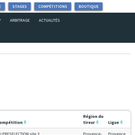
E
STAGES
COMPÉTITIONS
BOUTIQUE
P
ARBITRAGE
ACTUALITÉS
Région du
ompétition
tireur
Ligue
U PRESELECTION site 3
Provence-
Provence