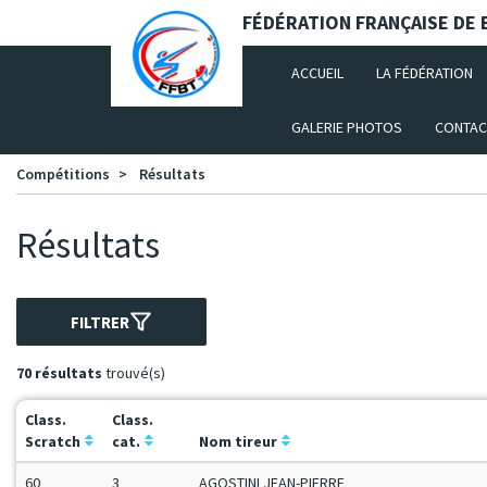
Panneau de gestion des cookies
FÉDÉRATION FRANÇAISE DE B
(CURRENT)
ACCUEIL
LA FÉDÉRATION
GALERIE PHOTOS
CONTAC
Compétitions
Résultats
Résultats
FILTRER
70 résultats
trouvé(s)
Class.
Class.
Scratch
cat.
Nom tireur
60
3
AGOSTINI JEAN-PIERRE