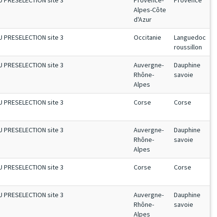
U PRESELECTION site 3
Provence-
Provence
Alpes-Côte
d'Azur
U PRESELECTION site 3
Occitanie
Languedoc
roussillon
U PRESELECTION site 3
Auvergne-
Dauphine
Rhône-
savoie
Alpes
U PRESELECTION site 3
Corse
Corse
U PRESELECTION site 3
Auvergne-
Dauphine
Rhône-
savoie
Alpes
U PRESELECTION site 3
Corse
Corse
U PRESELECTION site 3
Auvergne-
Dauphine
Rhône-
savoie
Alpes