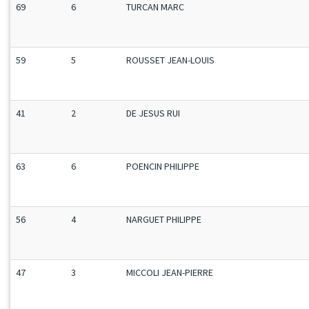
69
6
TURCAN MARC
59
5
ROUSSET JEAN-LOUIS
41
2
DE JESUS RUI
63
6
POENCIN PHILIPPE
56
4
NARGUET PHILIPPE
47
3
MICCOLI JEAN-PIERRE