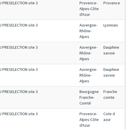
U PRESELECTION site 3
Provence-
Provence
Alpes-Côte
d'Azur
U PRESELECTION site 3
Auvergne-
Lyonnais
Rhône-
Alpes
U PRESELECTION site 3
Auvergne-
Dauphine
Rhône-
savoie
Alpes
U PRESELECTION site 3
Auvergne-
Dauphine
Rhône-
savoie
Alpes
U PRESELECTION site 3
Bourgogne
Franche
Franche-
comte
Comté
U PRESELECTION site 3
Provence-
Cote d
Alpes-Côte
azur
d'Azur