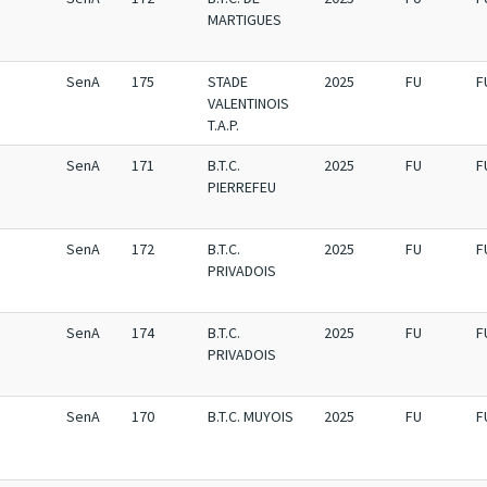
MARTIGUES
SenA
175
STADE
2025
FU
F
VALENTINOIS
T.A.P.
SenA
171
B.T.C.
2025
FU
F
PIERREFEU
SenA
172
B.T.C.
2025
FU
F
PRIVADOIS
SenA
174
B.T.C.
2025
FU
F
PRIVADOIS
SenA
170
B.T.C. MUYOIS
2025
FU
F