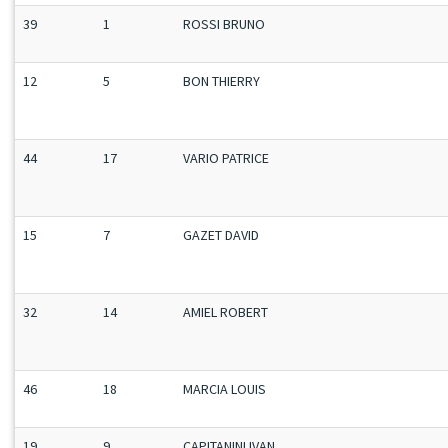
39
1
ROSSI BRUNO
12
5
BON THIERRY
44
17
VARIO PATRICE
15
7
GAZET DAVID
32
14
AMIEL ROBERT
46
18
MARCIA LOUIS
19
9
CAPITANINI IVAN