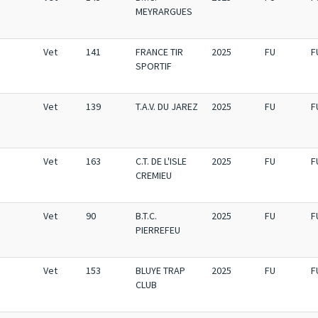
MEYRARGUES
Vet
141
FRANCE TIR
2025
FU
F
SPORTIF
Vet
139
T.A.V. DU JAREZ
2025
FU
F
Vet
163
C.T. DE L'ISLE
2025
FU
F
CREMIEU
Vet
90
B.T.C.
2025
FU
F
PIERREFEU
Vet
153
BLUYE TRAP
2025
FU
F
CLUB