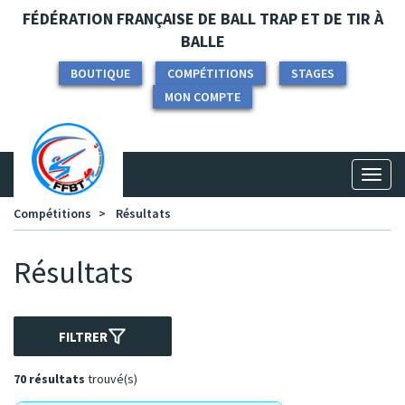
Panneau de gestion des cookies
FÉDÉRATION FRANÇAISE DE BALL TRAP ET DE TIR À
BALLE
BOUTIQUE
COMPÉTITIONS
STAGES
MON COMPTE
Toggl
naviga
Compétitions
Résultats
Résultats
FILTRER
70 résultats
trouvé(s)