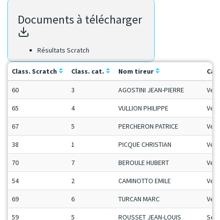
Documents à télécharger
Résultats Scratch
Class. Scratch
Class. cat.
Nom tireur
Cat
60
3
AGOSTINI JEAN-PIERRE
Vet
65
4
VULLION PHILIPPE
Vet
67
5
PERCHERON PATRICE
Vet
38
1
PICQUE CHRISTIAN
Vet
70
7
BEROULE HUBERT
Vet
54
2
CAMINOTTO EMILE
Vet
69
6
TURCAN MARC
Vet
59
5
ROUSSET JEAN-LOUIS
Sen