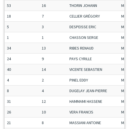
53
16
THORIN JOHANN
Man
18
7
CELLIER GRÉGORY
Man
5
3
DESPEISSE ERIC
Man
1
1
CHASSON SERGE
Man
34
13
RIBES RENAUD
Man
24
9
PAYS CYRILLE
Man
40
14
VICENTE SEBASTIEN
Man
4
2
PINEL EDDY
Man
8
4
DUGELAY JEAN-PIERRE
Man
31
12
HAMMAMI HASSENE
Man
26
10
VERA FRANCIS
Man
21
8
MASSIANI ANTOINE
Man