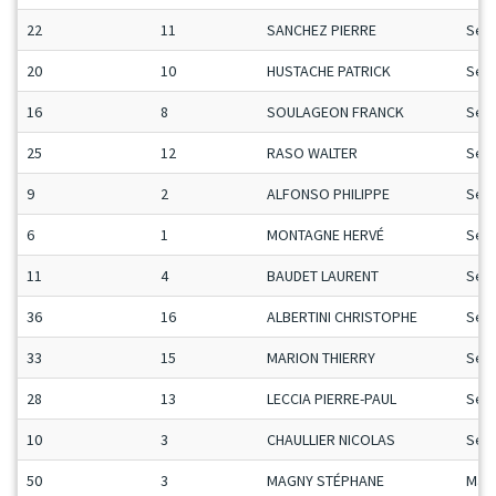
22
11
SANCHEZ PIERRE
Sen
20
10
HUSTACHE PATRICK
Sen
16
8
SOULAGEON FRANCK
Sen
25
12
RASO WALTER
Sen
9
2
ALFONSO PHILIPPE
Sen
6
1
MONTAGNE HERVÉ
Sen
11
4
BAUDET LAURENT
Sen
36
16
ALBERTINI CHRISTOPHE
Sen
33
15
MARION THIERRY
Sen
28
13
LECCIA PIERRE-PAUL
Sen
10
3
CHAULLIER NICOLAS
Sen
50
3
MAGNY STÉPHANE
Man