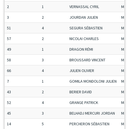
2
1
VERNASSAL CYRIL
Man
3
2
JOURDAN JULIEN
Man
51
4
SEGURA SÉBASTIEN
Man
57
2
NICOLAI CHARLES
Man
49
1
DRAGON RÉMI
Man
58
3
BROUSSARD VINCENT
Man
66
4
JULIEN OLIVIER
Man
7
1
GOMILA MONDOLONI JULIEN
Man
43
2
BERIER DAVID
Man
52
4
GRANGE PATRICK
Man
45
3
BELHADJ MERCURI JORDAN
Man
14
5
PERCHERON SÉBASTIEN
Man