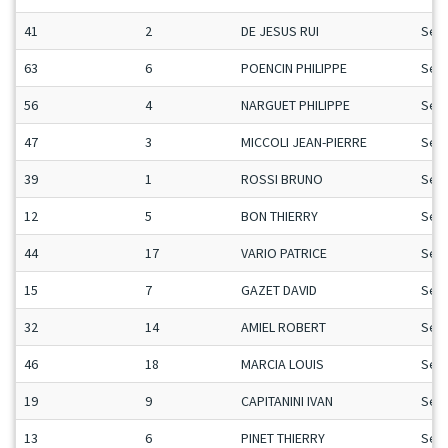
41
2
DE JESUS RUI
Sen
63
6
POENCIN PHILIPPE
Sen
56
4
NARGUET PHILIPPE
Sen
47
3
MICCOLI JEAN-PIERRE
Sen
39
1
ROSSI BRUNO
Sen
12
5
BON THIERRY
Sen
44
17
VARIO PATRICE
Sen
15
7
GAZET DAVID
Sen
32
14
AMIEL ROBERT
Sen
46
18
MARCIA LOUIS
Sen
19
9
CAPITANINI IVAN
Sen
13
6
PINET THIERRY
Sen