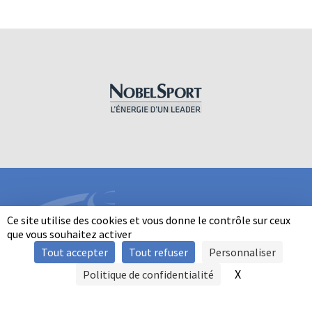
Ce site utilise des cookies et vous donne le contrôle sur ceux
que vous souhaitez activer
Tout accepter
Tout refuser
Personnaliser
INFORMATIONS
X
Masquer le b
Politique de confidentialité
SIGNALER UNE VIOLENCE
MENTIONS LÉGALES
POLITIQUE D'UTILISATION DES COOKIES