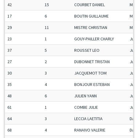
42
15
COURBET DANIEL
Man
17
6
BOUTIN GUILLAUME
Man
29
11
MISTRE CHRISTIAN
Man
23
1
GOUY-PAILLER CHARLY
Ju-G
37
5
ROUSSET LEO
Ju-G
27
2
DUBONNET TRISTAN
Ju-G
30
3
JACQUEMOT TOM
Ju-G
35
4
BONJOUR ESTEBAN
Ju-G
48
6
JULIEN YANN
Ju-G
61
1
COMBE JULIE
Ju-F
64
3
LECCIA LAETITIA
Dam
68
4
RANAIVO VALERIE
Dam