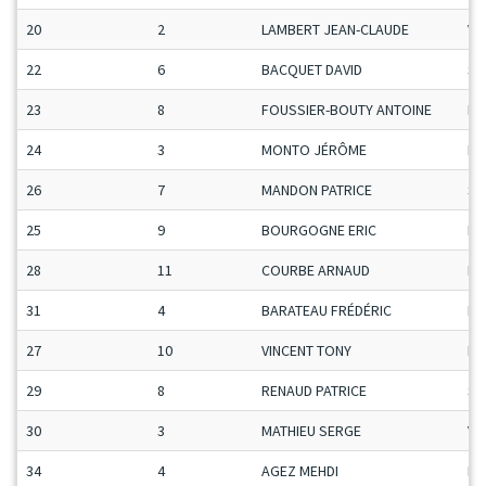
20
2
LAMBERT JEAN-CLAUDE
Ve
22
6
BACQUET DAVID
Se
23
8
FOUSSIER-BOUTY ANTOINE
Ma
24
3
MONTO JÉRÔME
H-
26
7
MANDON PATRICE
Se
25
9
BOURGOGNE ERIC
Ma
28
11
COURBE ARNAUD
Ma
31
4
BARATEAU FRÉDÉRIC
H-
27
10
VINCENT TONY
Ma
29
8
RENAUD PATRICE
Se
30
3
MATHIEU SERGE
Ve
34
4
AGEZ MEHDI
Ma