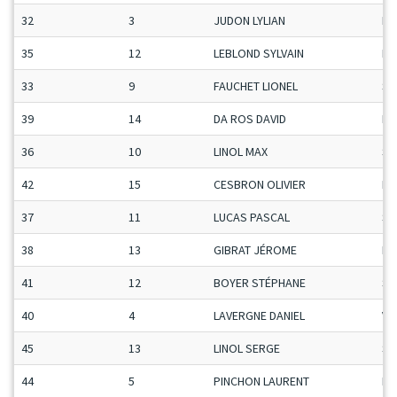
32
3
JUDON LYLIAN
Ma
35
12
LEBLOND SYLVAIN
Ma
33
9
FAUCHET LIONEL
Se
39
14
DA ROS DAVID
Ma
36
10
LINOL MAX
Se
42
15
CESBRON OLIVIER
Ma
37
11
LUCAS PASCAL
Se
38
13
GIBRAT JÉROME
Ma
41
12
BOYER STÉPHANE
Se
40
4
LAVERGNE DANIEL
Ve
45
13
LINOL SERGE
Se
44
5
PINCHON LAURENT
H-