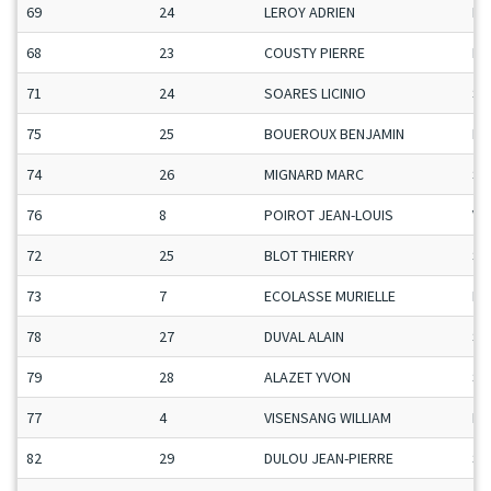
69
24
LEROY ADRIEN
Ma
68
23
COUSTY PIERRE
Ma
71
24
SOARES LICINIO
Se
75
25
BOUEROUX BENJAMIN
Ma
74
26
MIGNARD MARC
Se
76
8
POIROT JEAN-LOUIS
Ve
72
25
BLOT THIERRY
Se
73
7
ECOLASSE MURIELLE
H-
78
27
DUVAL ALAIN
Se
79
28
ALAZET YVON
Se
77
4
VISENSANG WILLIAM
Ma
82
29
DULOU JEAN-PIERRE
Se