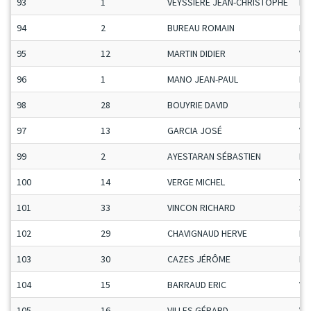
93
1
VEYSSIERE JEAN-CHRISTOPHE
Ma
94
2
BUREAU ROMAIN
Ma
95
12
MARTIN DIDIER
Ve
96
1
MANO JEAN-PAUL
Ma
98
28
BOUYRIE DAVID
Ma
97
13
GARCIA JOSÉ
Ve
99
2
AYESTARAN SÉBASTIEN
Ma
100
14
VERGE MICHEL
Ve
101
33
VINCON RICHARD
Se
102
29
CHAVIGNAUD HERVE
Ma
103
30
CAZES JÉRÔME
Ma
104
15
BARRAUD ERIC
Ve
105
16
VILLES GÉRARD
Ve