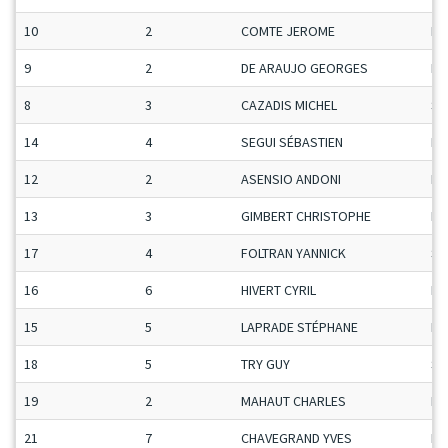
10
2
COMTE JEROME
Ma
9
2
DE ARAUJO GEORGES
H-
8
3
CAZADIS MICHEL
Se
14
4
SEGUI SÉBASTIEN
Ma
12
2
ASENSIO ANDONI
Ma
13
3
GIMBERT CHRISTOPHE
Ma
17
4
FOLTRAN YANNICK
Se
16
6
HIVERT CYRIL
Ma
15
5
LAPRADE STÉPHANE
Ma
18
5
TRY GUY
Se
19
2
MAHAUT CHARLES
Ma
21
7
CHAVEGRAND YVES
Ma