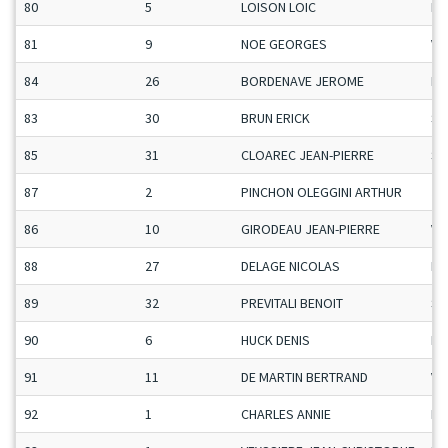
80
5
LOISON LOIC
Ma
81
9
NOE GEORGES
Ve
84
26
BORDENAVE JEROME
Ma
83
30
BRUN ERICK
Se
85
31
CLOAREC JEAN-PIERRE
Se
87
2
PINCHON OLEGGINI ARTHUR
Ju
86
10
GIRODEAU JEAN-PIERRE
Ve
88
27
DELAGE NICOLAS
Ma
89
32
PREVITALI BENOIT
Se
90
6
HUCK DENIS
Ma
91
11
DE MARTIN BERTRAND
Ve
92
1
CHARLES ANNIE
Da