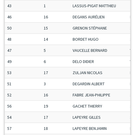
43
1
LASSUS-PIGAT MATTHIEU
Ju
46
16
DEGANS AURÉLIEN
Ma
50
15
GRENON STÉPHANE
Se
48
14
BORDET HUGO
Se
47
5
VAUCELLE BERNARD
Ve
49
6
DELO DIDIER
Ve
53
17
ZULJAN NICOLAS
Ma
51
3
DEGARDIN ALBERT
Ma
52
16
FABRE JEAN-PHILIPPE
Se
56
19
GACHET THIERRY
Se
54
17
LAPEYRE GILLES
Se
57
18
LAPEYRE BENJAMIN
Ma