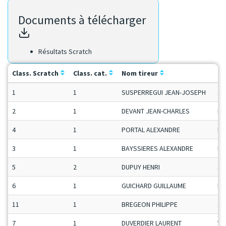
Documents à télécharger
Résultats Scratch
Class. Scratch
Class. cat.
Nom tireur
Ca
1
1
SUSPERREGUI JEAN-JOSEPH
Se
2
1
DEVANT JEAN-CHARLES
H-
4
1
PORTAL ALEXANDRE
Ma
3
1
BAYSSIERES ALEXANDRE
Ma
5
2
DUPUY HENRI
Se
6
1
GUICHARD GUILLAUME
Ma
11
1
BREGEON PHILIPPE
Se
7
1
DUVERDIER LAURENT
Ve