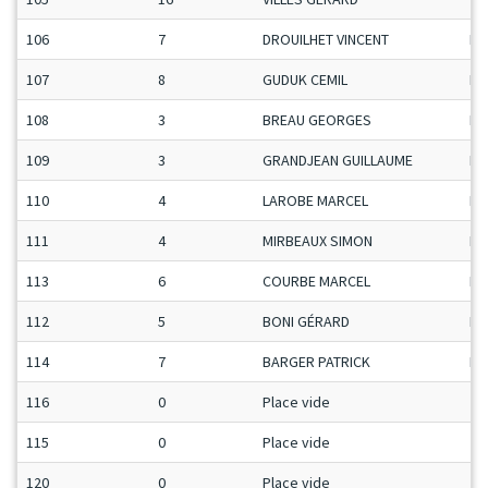
106
7
DROUILHET VINCENT
Ma
107
8
GUDUK CEMIL
ET
108
3
BREAU GEORGES
Ma
109
3
GRANDJEAN GUILLAUME
Ma
110
4
LAROBE MARCEL
Ma
111
4
MIRBEAUX SIMON
Ma
113
6
COURBE MARCEL
Ma
112
5
BONI GÉRARD
Ma
114
7
BARGER PATRICK
Ma
116
0
Place vide
115
0
Place vide
120
0
Place vide