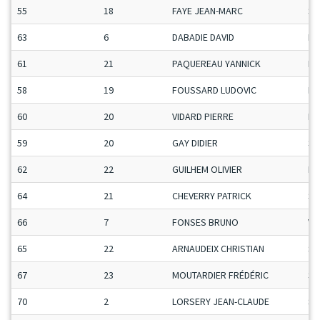
55
18
FAYE JEAN-MARC
Se
63
6
DABADIE DAVID
H-
61
21
PAQUEREAU YANNICK
Ma
58
19
FOUSSARD LUDOVIC
Ma
60
20
VIDARD PIERRE
Ma
59
20
GAY DIDIER
Se
62
22
GUILHEM OLIVIER
Ma
64
21
CHEVERRY PATRICK
Se
66
7
FONSES BRUNO
Ve
65
22
ARNAUDEIX CHRISTIAN
Se
67
23
MOUTARDIER FRÉDÉRIC
Se
70
2
LORSERY JEAN-CLAUDE
Se