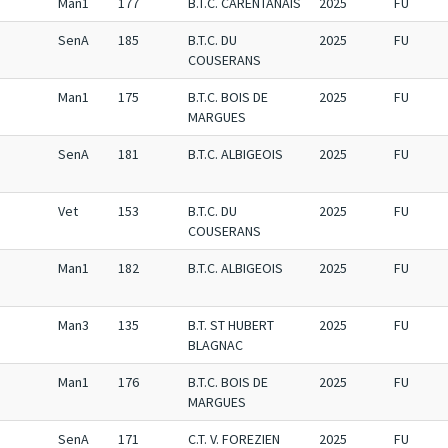
Man1
177
B.T.C. CARENTANAIS
2025
FU
SenA
185
B.T.C. DU
2025
FU
COUSERANS
Man1
175
B.T.C. BOIS DE
2025
FU
MARGUES
SenA
181
B.T.C. ALBIGEOIS
2025
FU
Vet
153
B.T.C. DU
2025
FU
COUSERANS
Man1
182
B.T.C. ALBIGEOIS
2025
FU
Man3
135
B.T. ST HUBERT
2025
FU
BLAGNAC
Man1
176
B.T.C. BOIS DE
2025
FU
MARGUES
SenA
171
C.T. V. FOREZIEN
2025
FU