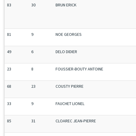
83
30
BRUN ERICK
81
9
NOE GEORGES
49
6
DELO DIDIER
23
8
FOUSSIER-BOUTY ANTOINE
68
23
COUSTY PIERRE
33
9
FAUCHET LIONEL
85
31
CLOAREC JEAN-PIERRE