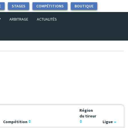
E
STAGES
COMPÉTITIONS
BOUTIQUE
P
ARBITRAGE
ACTUALITÉS
Région
du tireur
Compétition
Ligue