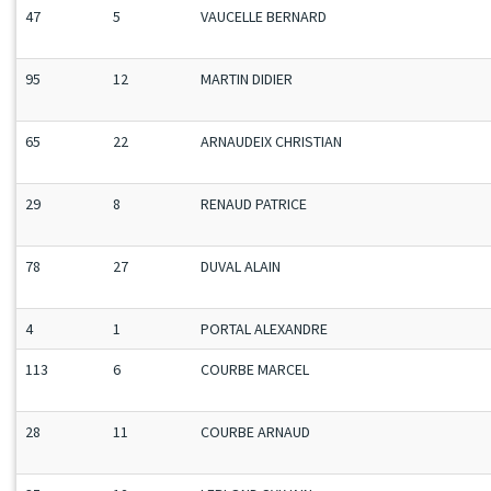
47
5
VAUCELLE BERNARD
95
12
MARTIN DIDIER
65
22
ARNAUDEIX CHRISTIAN
29
8
RENAUD PATRICE
78
27
DUVAL ALAIN
4
1
PORTAL ALEXANDRE
113
6
COURBE MARCEL
28
11
COURBE ARNAUD