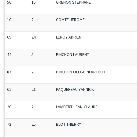
50
15
GRENON STÉPHANE
10
2
COMTE JEROME
69
24
LEROY ADRIEN
44
5
PINCHON LAURENT
87
2
PINCHON OLEGGINI ARTHUR
61
21
PAQUEREAU YANNICK
20
2
LAMBERT JEAN-CLAUDE
72
25
BLOT THIERRY