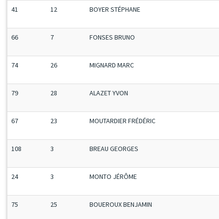
41
12
BOYER STÉPHANE
66
7
FONSES BRUNO
74
26
MIGNARD MARC
79
28
ALAZET YVON
67
23
MOUTARDIER FRÉDÉRIC
108
3
BREAU GEORGES
24
3
MONTO JÉRÔME
75
25
BOUEROUX BENJAMIN