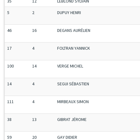
35
12
LEBLOND SYLVAIN
5
2
DUPUY HENRI
46
16
DEGANS AURÉLIEN
17
4
FOLTRAN YANNICK
100
14
VERGE MICHEL
14
4
SEGUI SÉBASTIEN
111
4
MIRBEAUX SIMON
38
13
GIBRAT JÉROME
59
20
GAY DIDIER