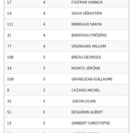
17
4
FOLTRAN YANNICK
Se
14
4
SEGUI SÉBASTIEN
Ma
111
4
MIRBEAUX SIMON
Ma
31
4
BARATEAU FRÉDÉRIC
H-
77
4
VISENSANG WILLIAM
Ma
108
3
BREAU GEORGES
Ma
24
3
MONTO JÉRÔME
H-
109
3
GRANDJEAN GUILLAUME
Ma
8
3
CAZADIS MICHEL
Se
32
3
JUDON LYLIAN
Ma
51
3
DEGARDIN ALBERT
Ma
13
3
GIMBERT CHRISTOPHE
Ma