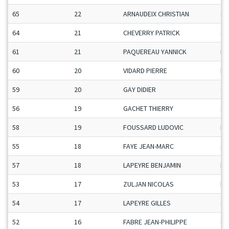
65
22
ARNAUDEIX CHRISTIAN
Se
64
21
CHEVERRY PATRICK
Se
61
21
PAQUEREAU YANNICK
Ma
60
20
VIDARD PIERRE
Ma
59
20
GAY DIDIER
Se
56
19
GACHET THIERRY
Se
58
19
FOUSSARD LUDOVIC
Ma
55
18
FAYE JEAN-MARC
Se
57
18
LAPEYRE BENJAMIN
Ma
53
17
ZULJAN NICOLAS
Ma
54
17
LAPEYRE GILLES
Se
52
16
FABRE JEAN-PHILIPPE
Se