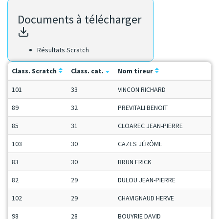
Documents à télécharger
Résultats Scratch
Class. Scratch
Class. cat.
Nom tireur
Ca
101
33
VINCON RICHARD
Se
89
32
PREVITALI BENOIT
Se
85
31
CLOAREC JEAN-PIERRE
Se
103
30
CAZES JÉRÔME
Ma
83
30
BRUN ERICK
Se
82
29
DULOU JEAN-PIERRE
Se
102
29
CHAVIGNAUD HERVE
Ma
98
28
BOUYRIE DAVID
Ma