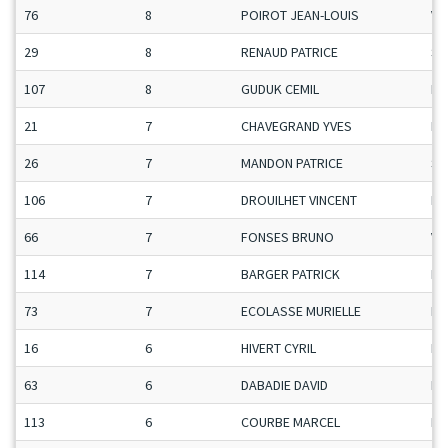
76
8
POIROT JEAN-LOUIS
Ve
29
8
RENAUD PATRICE
Se
107
8
GUDUK CEMIL
ET
21
7
CHAVEGRAND YVES
Ma
26
7
MANDON PATRICE
Se
106
7
DROUILHET VINCENT
Ma
66
7
FONSES BRUNO
Ve
114
7
BARGER PATRICK
Ma
73
7
ECOLASSE MURIELLE
H-
16
6
HIVERT CYRIL
Ma
63
6
DABADIE DAVID
H-
113
6
COURBE MARCEL
Ma