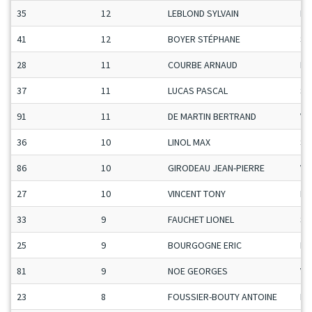
35
12
LEBLOND SYLVAIN
Ma
41
12
BOYER STÉPHANE
Se
28
11
COURBE ARNAUD
Ma
37
11
LUCAS PASCAL
Se
91
11
DE MARTIN BERTRAND
Ve
36
10
LINOL MAX
Se
86
10
GIRODEAU JEAN-PIERRE
Ve
27
10
VINCENT TONY
Ma
33
9
FAUCHET LIONEL
Se
25
9
BOURGOGNE ERIC
Ma
81
9
NOE GEORGES
Ve
23
8
FOUSSIER-BOUTY ANTOINE
Ma