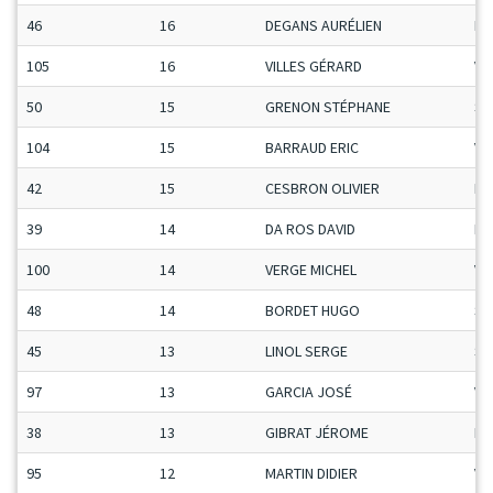
46
16
DEGANS AURÉLIEN
Ma
105
16
VILLES GÉRARD
Ve
50
15
GRENON STÉPHANE
Se
104
15
BARRAUD ERIC
Ve
42
15
CESBRON OLIVIER
Ma
39
14
DA ROS DAVID
Ma
100
14
VERGE MICHEL
Ve
48
14
BORDET HUGO
Se
45
13
LINOL SERGE
Se
97
13
GARCIA JOSÉ
Ve
38
13
GIBRAT JÉROME
Ma
95
12
MARTIN DIDIER
Ve