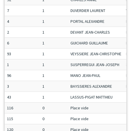
7
1
DUVERDIER LAURENT
Ve
4
1
PORTAL ALEXANDRE
Ma
2
1
DEVANT JEAN-CHARLES
H-
6
1
GUICHARD GUILLAUME
Ma
93
1
VEYSSIERE JEAN-CHRISTOPHE
Ma
1
1
SUSPERREGUI JEAN-JOSEPH
Se
96
1
MANO JEAN-PAUL
Ma
3
1
BAYSSIERES ALEXANDRE
Ma
43
1
LASSUS-PIGAT MATTHIEU
Ju
116
0
Place vide
115
0
Place vide
120
0
Place vide