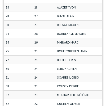
79
28
ALAZET YVON
Se
78
27
DUVAL ALAIN
Se
88
27
DELAGE NICOLAS
Ma
84
26
BORDENAVE JEROME
Ma
74
26
MIGNARD MARC
Se
75
25
BOUEROUX BENJAMIN
Ma
72
25
BLOT THIERRY
Se
69
24
LEROY ADRIEN
Ma
71
24
SOARES LICINIO
Se
68
23
COUSTY PIERRE
Ma
67
23
MOUTARDIER FRÉDÉRIC
Se
62
22
GUILHEM OLIVIER
Ma