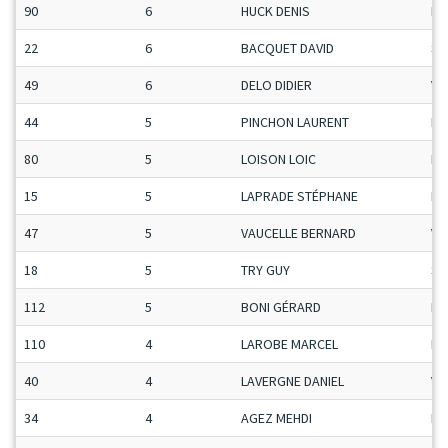
90
6
HUCK DENIS
Ma
22
6
BACQUET DAVID
Se
49
6
DELO DIDIER
Ve
44
5
PINCHON LAURENT
H-
80
5
LOISON LOIC
Ma
15
5
LAPRADE STÉPHANE
Ma
47
5
VAUCELLE BERNARD
Ve
18
5
TRY GUY
Se
112
5
BONI GÉRARD
Ma
110
4
LAROBE MARCEL
Ma
40
4
LAVERGNE DANIEL
Ve
34
4
AGEZ MEHDI
Ma