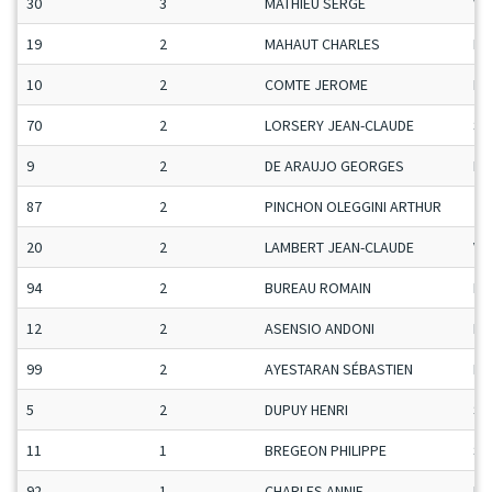
30
3
MATHIEU SERGE
Ve
19
2
MAHAUT CHARLES
Ma
10
2
COMTE JEROME
Ma
70
2
LORSERY JEAN-CLAUDE
Se
9
2
DE ARAUJO GEORGES
H-
87
2
PINCHON OLEGGINI ARTHUR
Ju
20
2
LAMBERT JEAN-CLAUDE
Ve
94
2
BUREAU ROMAIN
Ma
12
2
ASENSIO ANDONI
Ma
99
2
AYESTARAN SÉBASTIEN
Ma
5
2
DUPUY HENRI
Se
11
1
BREGEON PHILIPPE
Se
92
1
CHARLES ANNIE
Da