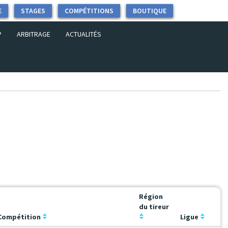
E
STAGES
COMPÉTITIONS
BOUTIQUE
P
ARBITRAGE
ACTUALITÉS
Région
du tireur
Compétition
Ligue