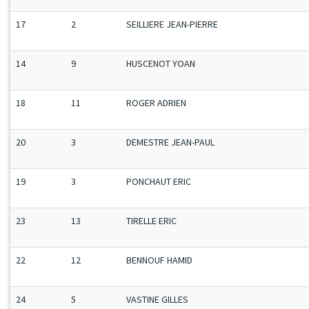
17
2
SEILLIERE JEAN-PIERRE
14
9
HUSCENOT YOAN
18
11
ROGER ADRIEN
20
3
DEMESTRE JEAN-PAUL
19
3
PONCHAUT ERIC
23
13
TIRELLE ERIC
22
12
BENNOUF HAMID
24
5
VASTINE GILLES