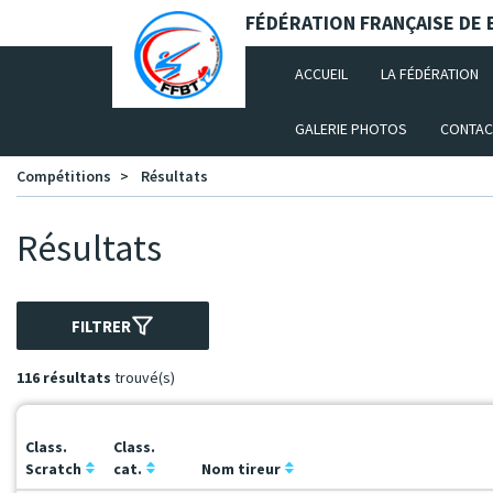
Panneau de gestion des cookies
FÉDÉRATION FRANÇAISE DE B
(CURRENT)
ACCUEIL
LA FÉDÉRATION
GALERIE PHOTOS
CONTAC
Compétitions
Résultats
Résultats
FILTRER
116 résultats
trouvé(s)
Class.
Class.
Scratch
cat.
Nom tireur