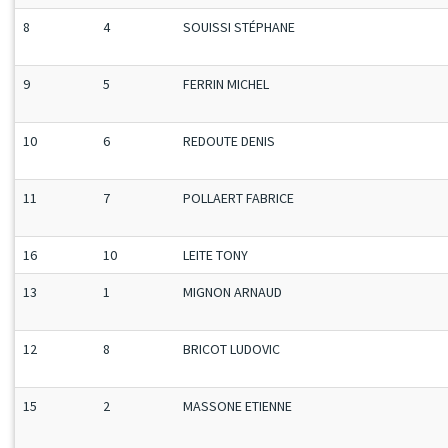
8
4
SOUISSI STÉPHANE
9
5
FERRIN MICHEL
10
6
REDOUTE DENIS
11
7
POLLAERT FABRICE
16
10
LEITE TONY
13
1
MIGNON ARNAUD
12
8
BRICOT LUDOVIC
15
2
MASSONE ETIENNE