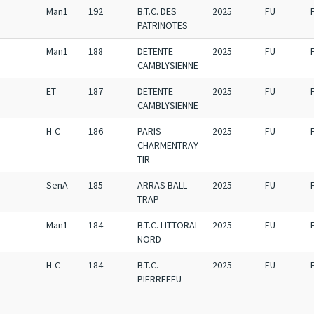
Man1
192
B.T.C. DES
2025
FU
PATRINOTES
Man1
188
DETENTE
2025
FU
CAMBLYSIENNE
ET
187
DETENTE
2025
FU
CAMBLYSIENNE
H-C
186
PARIS
2025
FU
CHARMENTRAY
TIR
SenA
185
ARRAS BALL-
2025
FU
TRAP
Man1
184
B.T.C. LITTORAL
2025
FU
NORD
H-C
184
B.T.C.
2025
FU
PIERREFEU