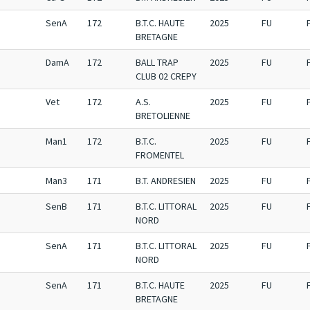
SenA
172
B.T.C. HAUTE
2025
FU
BRETAGNE
DamA
172
BALL TRAP
2025
FU
CLUB 02 CREPY
Vet
172
A.S.
2025
FU
BRETOLIENNE
Man1
172
B.T.C.
2025
FU
FROMENTEL
Man3
171
B.T. ANDRESIEN
2025
FU
SenB
171
B.T.C. LITTORAL
2025
FU
NORD
SenA
171
B.T.C. LITTORAL
2025
FU
NORD
SenA
171
B.T.C. HAUTE
2025
FU
BRETAGNE