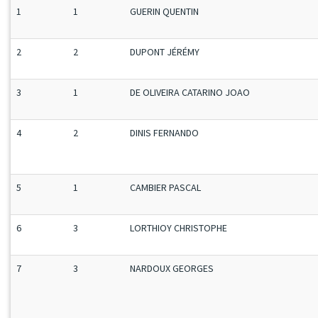
1
1
GUERIN QUENTIN
2
2
DUPONT JÉRÉMY
3
1
DE OLIVEIRA CATARINO JOAO
4
2
DINIS FERNANDO
5
1
CAMBIER PASCAL
6
3
LORTHIOY CHRISTOPHE
7
3
NARDOUX GEORGES