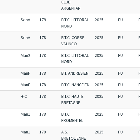
CLUB
ARGENTAN
SenA
179
B.T.C. LITTORAL
2025
FU
NORD
SenA
178
B.T.C. CORSE
2025
FU
VALINCO
Man2
178
B.T.C. LITTORAL
2025
FU
NORD
ManF
178
B.T. ANDRESIEN
2025
FU
ManF
178
B.T.C. NANCEIEN
2025
FU
H-C
178
B.T.C. HAUTE
2025
FU
BRETAGNE
Man1
178
B.T.C.
2025
FU
FROMENTEL
Man1
178
A.S.
2025
FU
BRETOLIENNE