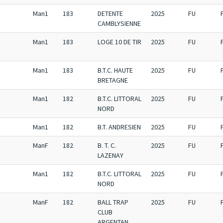
Man1
183
DETENTE
2025
FU
CAMBLYSIENNE
Man1
183
LOGE 10 DE TIR
2025
FU
Man1
183
B.T.C. HAUTE
2025
FU
BRETAGNE
Man1
182
B.T.C. LITTORAL
2025
FU
NORD
Man1
182
B.T. ANDRESIEN
2025
FU
ManF
182
B. T. C.
2025
FU
LAZENAY
Man1
182
B.T.C. LITTORAL
2025
FU
NORD
ManF
182
BALL TRAP
2025
FU
CLUB
ARGENTAN