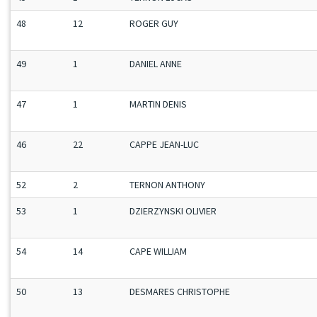
48
12
ROGER GUY
49
1
DANIEL ANNE
47
1
MARTIN DENIS
46
22
CAPPE JEAN-LUC
52
2
TERNON ANTHONY
53
1
DZIERZYNSKI OLIVIER
54
14
CAPE WILLIAM
50
13
DESMARES CHRISTOPHE