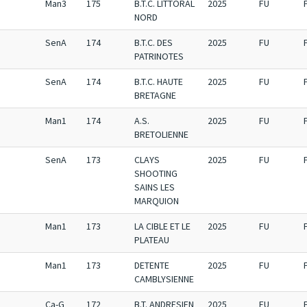
Man3
175
B.T.C. LITTORAL
2025
FU
NORD
SenA
174
B.T.C. DES
2025
FU
PATRINOTES
SenA
174
B.T.C. HAUTE
2025
FU
BRETAGNE
Man1
174
A.S.
2025
FU
BRETOLIENNE
SenA
173
CLAYS
2025
FU
SHOOTING
SAINS LES
MARQUION
Man1
173
LA CIBLE ET LE
2025
FU
PLATEAU
Man1
173
DETENTE
2025
FU
CAMBLYSIENNE
Ca-G
172
B.T. ANDRESIEN
2025
FU