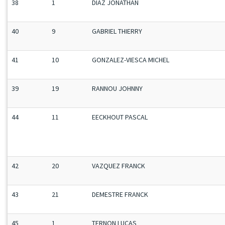
38
1
DIAZ JONATHAN
40
9
GABRIEL THIERRY
41
10
GONZALEZ-VIESCA MICHEL
39
19
RANNOU JOHNNY
44
11
EECKHOUT PASCAL
42
20
VAZQUEZ FRANCK
43
21
DEMESTRE FRANCK
45
1
TERNON LUCAS