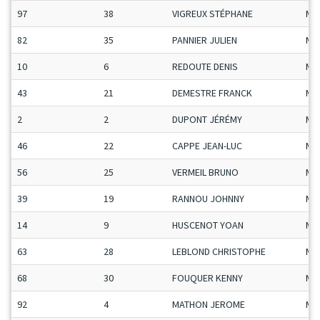
97
38
VIGREUX STÉPHANE
Ma
82
35
PANNIER JULIEN
Ma
10
6
REDOUTE DENIS
Ma
43
21
DEMESTRE FRANCK
Ma
2
2
DUPONT JÉRÉMY
Ma
46
22
CAPPE JEAN-LUC
Ma
56
25
VERMEIL BRUNO
Ma
39
19
RANNOU JOHNNY
Ma
14
9
HUSCENOT YOAN
Ma
63
28
LEBLOND CHRISTOPHE
Ma
68
30
FOUQUER KENNY
Ma
92
4
MATHON JEROME
Ma