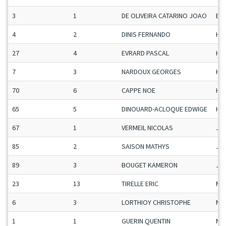
3
1
DE OLIVEIRA CATARINO JOAO
ET
4
2
DINIS FERNANDO
H-C
27
4
EVRARD PASCAL
H-C
7
3
NARDOUX GEORGES
H-C
70
6
CAPPE NOE
H-C
65
5
DINOUARD-ACLOQUE EDWIGE
H-C
67
1
VERMEIL NICOLAS
Ju
85
2
SAISON MATHYS
Ju
89
3
BOUGET KAMERON
Ju
23
13
TIRELLE ERIC
Ma
6
3
LORTHIOY CHRISTOPHE
Ma
1
1
GUERIN QUENTIN
Ma