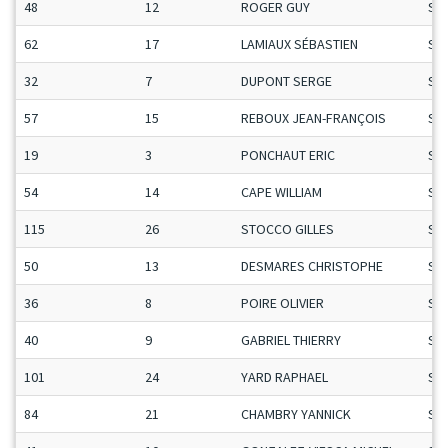
48
12
ROGER GUY
Se
62
17
LAMIAUX SÉBASTIEN
Se
32
7
DUPONT SERGE
Se
57
15
REBOUX JEAN-FRANÇOIS
Se
19
3
PONCHAUT ERIC
Se
54
14
CAPE WILLIAM
Se
115
26
STOCCO GILLES
Se
50
13
DESMARES CHRISTOPHE
Se
36
8
POIRE OLIVIER
Se
40
9
GABRIEL THIERRY
Se
101
24
YARD RAPHAEL
Se
84
21
CHAMBRY YANNICK
Se