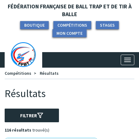
Panneau de gestion des cookies
FÉDÉRATION FRANÇAISE DE BALL TRAP ET DE TIR À
BALLE
BOUTIQUE
COMPÉTITIONS
STAGES
MON COMPTE
Toggl
naviga
Compétitions
Résultats
Résultats
FILTRER
116 résultats
trouvé(s)