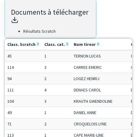
Documents à télécharger
Résultats Scratch
Class. Scratch
Class. cat.
Nom tireur
Ca
45
1
TERNON LUCAS
Ca
114
3
CARREE EMERIC
Ca
94
2
LOGEZ HENRIJ
Ca
111
4
DENAES CAROL
Da
104
3
KRAUTH GWENDOLINE
Da
49
1
DANIEL ANNE
Da
71
2
CROQUELOIS LYNE
Da
113
1
CAPE MARIE-LINE
Da