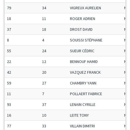
79
34
VIGREUX AURELIEN
Ma
18
11
ROGER ADRIEN
Ma
37
18
DROST DAVID
Ma
8
4
SOUISSI STÉPHANE
Ma
55
24
SUEUR CÉDRIC
Ma
22
12
BENNOUF HAMID
Ma
42
20
VAZQUEZ FRANCK
Ma
59
27
CHAMBRY YANN
Ma
11
7
POLLAERT FABRICE
Ma
93
37
LENAIN CYRILLE
Ma
16
10
LEITE TONY
Ma
77
33
VILLAIN DIMITRI
Ma