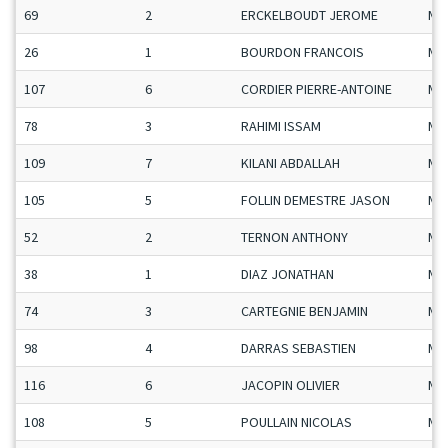
69
2
ERCKELBOUDT JEROME
Ma
26
1
BOURDON FRANCOIS
Ma
107
6
CORDIER PIERRE-ANTOINE
Ma
78
3
RAHIMI ISSAM
Ma
109
7
KILANI ABDALLAH
Ma
105
5
FOLLIN DEMESTRE JASON
Ma
52
2
TERNON ANTHONY
Ma
38
1
DIAZ JONATHAN
Ma
74
3
CARTEGNIE BENJAMIN
Ma
98
4
DARRAS SEBASTIEN
Ma
116
6
JACOPIN OLIVIER
Ma
108
5
POULLAIN NICOLAS
Ma