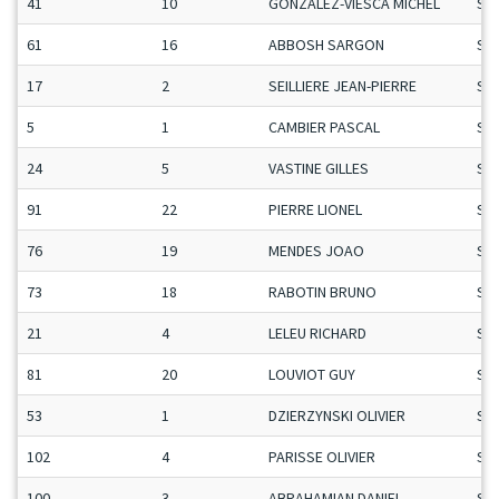
41
10
GONZALEZ-VIESCA MICHEL
Se
61
16
ABBOSH SARGON
Se
17
2
SEILLIERE JEAN-PIERRE
Se
5
1
CAMBIER PASCAL
Se
24
5
VASTINE GILLES
Se
91
22
PIERRE LIONEL
Se
76
19
MENDES JOAO
Se
73
18
RABOTIN BRUNO
Se
21
4
LELEU RICHARD
Se
81
20
LOUVIOT GUY
Se
53
1
DZIERZYNSKI OLIVIER
Se
102
4
PARISSE OLIVIER
Se
100
3
ABRAHAMIAN DANIEL
Se