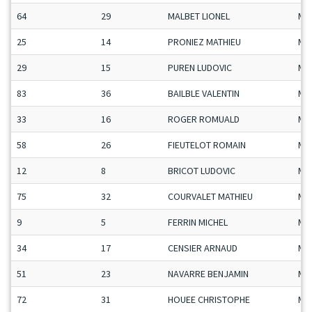
64
29
MALBET LIONEL
Ma
25
14
PRONIEZ MATHIEU
Ma
29
15
PUREN LUDOVIC
Ma
83
36
BAILBLE VALENTIN
Ma
33
16
ROGER ROMUALD
Ma
58
26
FIEUTELOT ROMAIN
Ma
12
8
BRICOT LUDOVIC
Ma
75
32
COURVALET MATHIEU
Ma
9
5
FERRIN MICHEL
Ma
34
17
CENSIER ARNAUD
Ma
51
23
NAVARRE BENJAMIN
Ma
72
31
HOUEE CHRISTOPHE
Ma