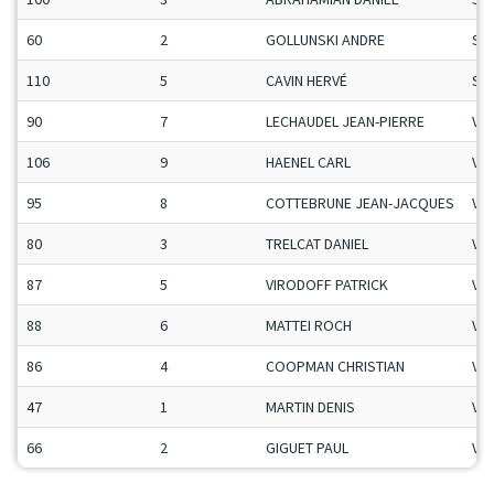
60
2
GOLLUNSKI ANDRE
Se
110
5
CAVIN HERVÉ
Se
90
7
LECHAUDEL JEAN-PIERRE
Vet
106
9
HAENEL CARL
Vet
95
8
COTTEBRUNE JEAN-JACQUES
Vet
80
3
TRELCAT DANIEL
Vet
87
5
VIRODOFF PATRICK
Vet
88
6
MATTEI ROCH
Vet
86
4
COOPMAN CHRISTIAN
Vet
47
1
MARTIN DENIS
Vet
66
2
GIGUET PAUL
Vet