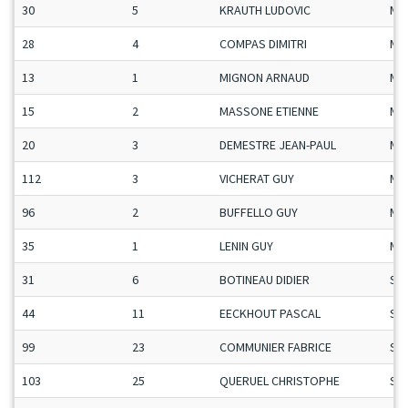
30
5
KRAUTH LUDOVIC
Ma
28
4
COMPAS DIMITRI
Ma
13
1
MIGNON ARNAUD
Ma
15
2
MASSONE ETIENNE
Ma
20
3
DEMESTRE JEAN-PAUL
Ma
112
3
VICHERAT GUY
Ma
96
2
BUFFELLO GUY
Ma
35
1
LENIN GUY
Ma
31
6
BOTINEAU DIDIER
Se
44
11
EECKHOUT PASCAL
Se
99
23
COMMUNIER FABRICE
Se
103
25
QUERUEL CHRISTOPHE
Se