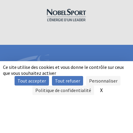
Ce site utilise des cookies et vous donne le contrôle sur ceux
que vous souhaitez activer
Tout accepter
Tout refuser
Personnaliser
INFORMATIONS
X
Masquer le b
Politique de confidentialité
SIGNALER UNE VIOLENCE
MENTIONS LÉGALES
POLITIQUE D'UTILISATION DES COOKIES
FAQ
POLITIQUE DE CONFIDENTIALITÉ
PRATIQUE DU BALL-TRAP PAR LES PERSONNES EN SITUATION DE
HANDICAP
AUTRES TITRES DE PRATIQUE