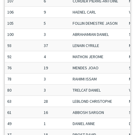
107
6
CORDIER PIERRE-ANTOINE
Ma
106
9
HAENEL CARL
Vet
105
5
FOLLIN DEMESTRE JASON
Ma
100
3
ABRAHAMIAN DANIEL
Se
93
37
LENAIN CYRILLE
Ma
92
4
MATHON JEROME
Ma
76
19
MENDES JOAO
Se
78
3
RAHIMI ISSAM
Ma
80
3
TRELCAT DANIEL
Vet
63
28
LEBLOND CHRISTOPHE
Ma
61
16
ABBOSH SARGON
Se
49
1
DANIEL ANNE
Da
37
18
DROST DAVID
Ma