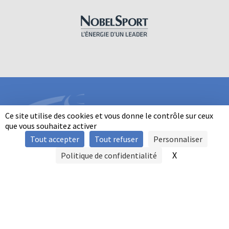
Ce site utilise des cookies et vous donne le contrôle sur ceux
que vous souhaitez activer
Tout accepter
Tout refuser
Personnaliser
INFORMATIONS
X
Masquer le b
Politique de confidentialité
SIGNALER UNE VIOLENCE
MENTIONS LÉGALES
POLITIQUE D'UTILISATION DES COOKIES
FAQ
POLITIQUE DE CONFIDENTIALITÉ
PRATIQUE DU BALL-TRAP PAR LES PERSONNES EN SITUATION DE
HANDICAP
AUTRES TITRES DE PRATIQUE