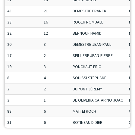
43
21
DEMESTRE FRANCK
Ma
33
16
ROGER ROMUALD
Ma
22
12
BENNOUF HAMID
Ma
20
3
DEMESTRE JEAN-PAUL
Ma
17
2
SEILLIERE JEAN-PIERRE
Se
19
3
PONCHAUT ERIC
Se
8
4
SOUISSI STÉPHANE
Ma
2
2
DUPONT JÉRÉMY
Ma
3
1
DE OLIVEIRA CATARINO JOAO
ET
88
6
MATTEI ROCH
Vet
31
6
BOTINEAU DIDIER
Se