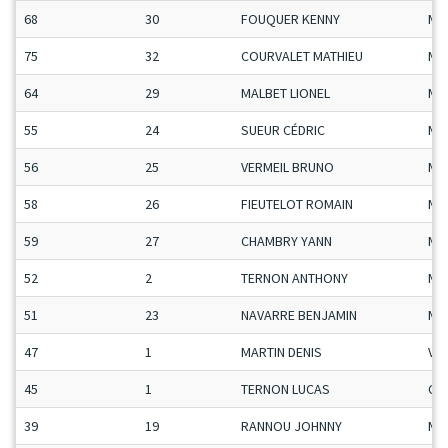
68
30
FOUQUER KENNY
Ma
75
32
COURVALET MATHIEU
Ma
64
29
MALBET LIONEL
Ma
55
24
SUEUR CÉDRIC
Ma
56
25
VERMEIL BRUNO
Ma
58
26
FIEUTELOT ROMAIN
Ma
59
27
CHAMBRY YANN
Ma
52
2
TERNON ANTHONY
Ma
51
23
NAVARRE BENJAMIN
Ma
47
1
MARTIN DENIS
Vet
45
1
TERNON LUCAS
Ca
39
19
RANNOU JOHNNY
Ma