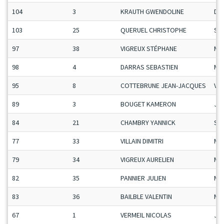
104
3
KRAUTH GWENDOLINE
Da
103
25
QUERUEL CHRISTOPHE
Se
97
38
VIGREUX STÉPHANE
Ma
98
4
DARRAS SEBASTIEN
Ma
95
8
COTTEBRUNE JEAN-JACQUES
Vet
89
3
BOUGET KAMERON
Ju
84
21
CHAMBRY YANNICK
Se
77
33
VILLAIN DIMITRI
Ma
79
34
VIGREUX AURELIEN
Ma
82
35
PANNIER JULIEN
Ma
83
36
BAILBLE VALENTIN
Ma
67
1
VERMEIL NICOLAS
Ju