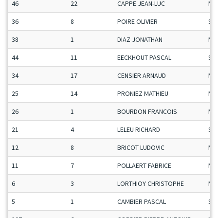
46
22
CAPPE JEAN-LUC
Ma
36
8
POIRE OLIVIER
Se
38
1
DIAZ JONATHAN
Ma
44
11
EECKHOUT PASCAL
Se
34
17
CENSIER ARNAUD
Ma
25
14
PRONIEZ MATHIEU
Ma
26
1
BOURDON FRANCOIS
Ma
21
4
LELEU RICHARD
Se
12
8
BRICOT LUDOVIC
Ma
11
7
POLLAERT FABRICE
Ma
6
3
LORTHIOY CHRISTOPHE
Ma
5
1
CAMBIER PASCAL
Se