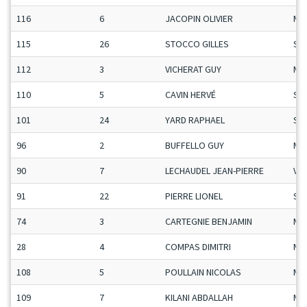
116
6
JACOPIN OLIVIER
Ma
115
26
STOCCO GILLES
Se
112
3
VICHERAT GUY
Ma
110
5
CAVIN HERVÉ
Se
101
24
YARD RAPHAEL
Se
96
2
BUFFELLO GUY
Ma
90
7
LECHAUDEL JEAN-PIERRE
Vet
91
22
PIERRE LIONEL
Se
74
3
CARTEGNIE BENJAMIN
Ma
28
4
COMPAS DIMITRI
Ma
108
5
POULLAIN NICOLAS
Ma
109
7
KILANI ABDALLAH
Ma