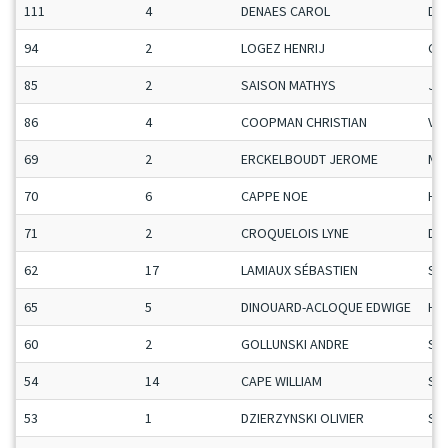
111
4
DENAES CAROL
Da
94
2
LOGEZ HENRIJ
Ca
85
2
SAISON MATHYS
Ju
86
4
COOPMAN CHRISTIAN
Vet
69
2
ERCKELBOUDT JEROME
Ma
70
6
CAPPE NOE
H-C
71
2
CROQUELOIS LYNE
Da
62
17
LAMIAUX SÉBASTIEN
Se
65
5
DINOUARD-ACLOQUE EDWIGE
H-C
60
2
GOLLUNSKI ANDRE
Se
54
14
CAPE WILLIAM
Se
53
1
DZIERZYNSKI OLIVIER
Se