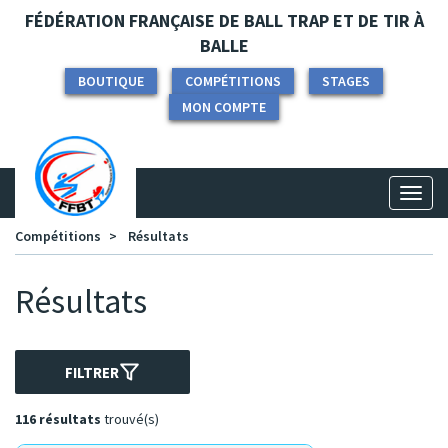
Panneau de gestion des cookies
FÉDÉRATION FRANÇAISE DE BALL TRAP ET DE TIR À
BALLE
BOUTIQUE
COMPÉTITIONS
STAGES
MON COMPTE
Toggl
naviga
Compétitions
Résultats
Résultats
FILTRER
116 résultats
trouvé(s)