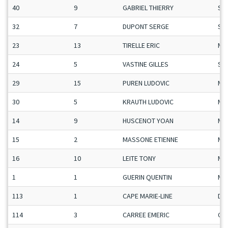
40
9
GABRIEL THIERRY
Se
32
7
DUPONT SERGE
Se
23
13
TIRELLE ERIC
Ma
24
5
VASTINE GILLES
Se
29
15
PUREN LUDOVIC
Ma
30
5
KRAUTH LUDOVIC
Ma
14
9
HUSCENOT YOAN
Ma
15
2
MASSONE ETIENNE
Ma
16
10
LEITE TONY
Ma
1
1
GUERIN QUENTIN
Ma
113
1
CAPE MARIE-LINE
Da
114
3
CARREE EMERIC
Ca