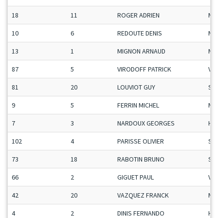
18
11
ROGER ADRIEN
Ma
10
6
REDOUTE DENIS
Ma
13
1
MIGNON ARNAUD
Ma
87
5
VIRODOFF PATRICK
Vet
81
20
LOUVIOT GUY
Se
9
5
FERRIN MICHEL
Ma
7
3
NARDOUX GEORGES
H-C
102
4
PARISSE OLIVIER
Se
73
18
RABOTIN BRUNO
Se
66
2
GIGUET PAUL
Vet
42
20
VAZQUEZ FRANCK
Ma
4
2
DINIS FERNANDO
H-C