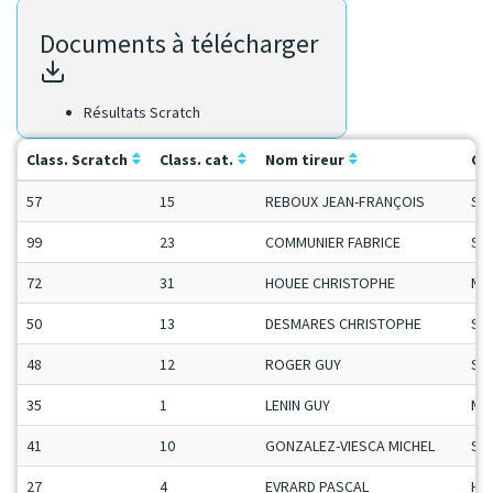
Documents à télécharger
Résultats Scratch
Class. Scratch
Class. cat.
Nom tireur
Ca
57
15
REBOUX JEAN-FRANÇOIS
Se
99
23
COMMUNIER FABRICE
Se
72
31
HOUEE CHRISTOPHE
Ma
50
13
DESMARES CHRISTOPHE
Se
48
12
ROGER GUY
Se
35
1
LENIN GUY
Ma
41
10
GONZALEZ-VIESCA MICHEL
Se
27
4
EVRARD PASCAL
H-C