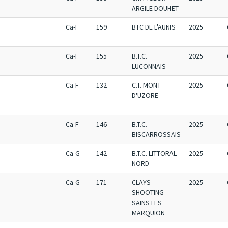
ARGILE DOUHET
Ca-F
159
BTC DE L'AUNIS
2025
Ca-F
155
B.T.C.
2025
LUCONNAIS
Ca-F
132
C.T. MONT
2025
D'UZORE
Ca-F
146
B.T.C.
2025
BISCARROSSAIS
Ca-G
142
B.T.C. LITTORAL
2025
NORD
Ca-G
171
CLAYS
2025
SHOOTING
SAINS LES
MARQUION