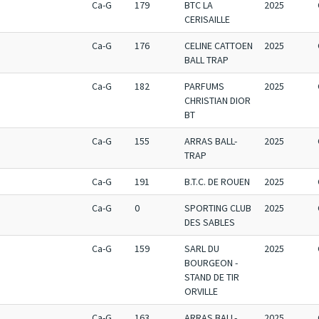
Ca-G
179
BTC LA
2025
CERISAILLE
Ca-G
176
CELINE CATTOEN
2025
BALL TRAP
Ca-G
182
PARFUMS
2025
CHRISTIAN DIOR
BT
Ca-G
155
ARRAS BALL-
2025
TRAP
Ca-G
191
B.T.C. DE ROUEN
2025
Ca-G
0
SPORTING CLUB
2025
DES SABLES
Ca-G
159
SARL DU
2025
BOURGEON -
STAND DE TIR
ORVILLE
Ca-G
163
ARRAS BALL-
2025