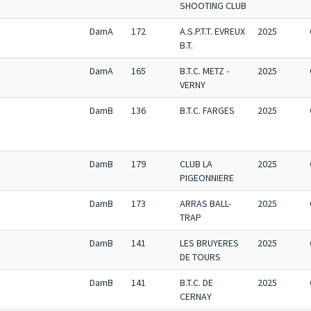
SHOOTING CLUB
DamA
172
A.S.P.T.T. EVREUX
2025
B.T.
DamA
165
B.T.C. METZ -
2025
VERNY
DamB
136
B.T.C. FARGES
2025
DamB
179
CLUB LA
2025
PIGEONNIERE
DamB
173
ARRAS BALL-
2025
TRAP
DamB
141
LES BRUYERES
2025
DE TOURS
DamB
141
B.T.C. DE
2025
CERNAY