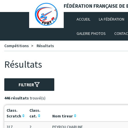
Panneau de gestion des cookies
FÉDÉRATION FRANÇAISE DE B
(CURRENT)
ACCUEIL
LA FÉDÉRATION
GALERIE PHOTOS
CONTAC
Compétitions
Résultats
Résultats
FILTRER
446 résultats
trouvé(s)
Class.
Class.
Scratch
cat.
Nom tireur
317
2
PEYROU CHARLINE