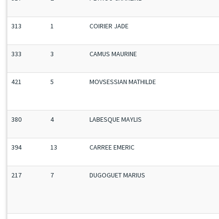
313
1
COIRIER JADE
333
3
CAMUS MAURINE
421
5
MOVSESSIAN MATHILDE
380
4
LABESQUE MAYLIS
394
13
CARREE EMERIC
217
7
DUGOGUET MARIUS