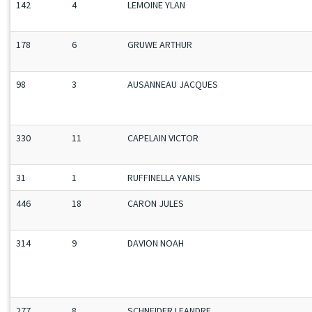
142
4
LEMOINE YLAN
178
6
GRUWE ARTHUR
98
3
AUSANNEAU JACQUES
330
11
CAPELAIN VICTOR
31
1
RUFFINELLA YANIS
446
18
CARON JULES
314
9
DAVION NOAH
277
8
SCHNEIDER LEANDRE