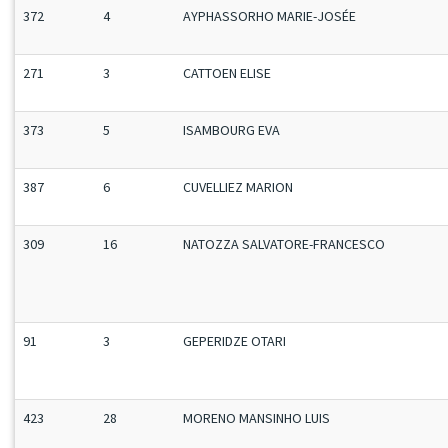
372
4
AYPHASSORHO MARIE-JOSÉE
271
3
CATTOEN ELISE
373
5
ISAMBOURG EVA
387
6
CUVELLIEZ MARION
309
16
NATOZZA SALVATORE-FRANCESCO
91
3
GEPERIDZE OTARI
423
28
MORENO MANSINHO LUIS