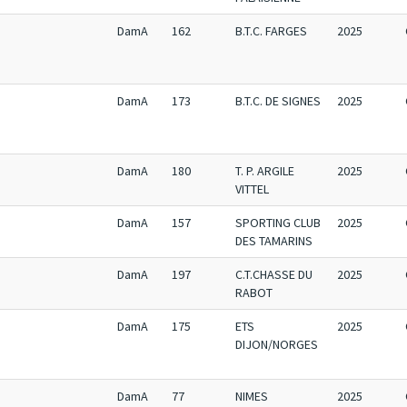
DamA
162
B.T.C. FARGES
2025
DamA
173
B.T.C. DE SIGNES
2025
DamA
180
T. P. ARGILE
2025
VITTEL
DamA
157
SPORTING CLUB
2025
DES TAMARINS
DamA
197
C.T.CHASSE DU
2025
RABOT
DamA
175
ETS
2025
DIJON/NORGES
DamA
77
NIMES
2025