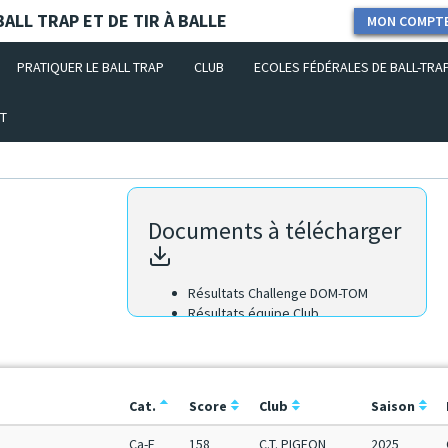
ALL TRAP ET DE TIR À BALLE
MON COMPT
PRATIQUER LE BALL TRAP
CLUB
ECOLES FÉDÉRALES DE BALL-TRA
T
Documents à télécharger
Résultats Challenge DOM-TOM
Résultats équipe Club
Résultats équipe Région
Résultats Scratch
Cat.
Score
Club
Saison
Ca-F
158
C.T. PIGEON
2025