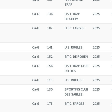
TRAP
Ca-G
136
BALL TRAP
2025
BIESHEIM
Ca-G
182
B.T.C. FARGES
2025
Ca-G
141
U.S. RUGLES
2025
Ca-G
152
B.T.C. DE ROUEN
2025
Ca-G
156
BALL TRAP CLUB
2025
D'ILLIES
Ca-G
115
U.S. RUGLES
2025
Ca-G
130
SPORTING CLUB
2025
DES SABLES
Ca-G
178
B.T.C. FARGES
2025