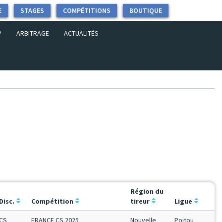
E
STAGES
COMPÉTITIONS
BOUTIQUE
P
ARBITRAGE
ACTUALITÉS
Région du
Disc.
Compétition
tireur
Ligue
CS
FRANCE CS 2025
Nouvelle
Poitou