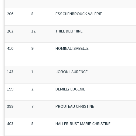
206
8
ESSCHENBROUCK VALÉRIE
262
12
THIEL DELPHINE
410
9
HOMINAL ISABELLE
143
1
JORON LAURENCE
199
2
DEMILLY EUGENIE
399
7
PROUTEAU CHRISTINE
403
8
HALLER-RUST MARIE-CHRISTINE