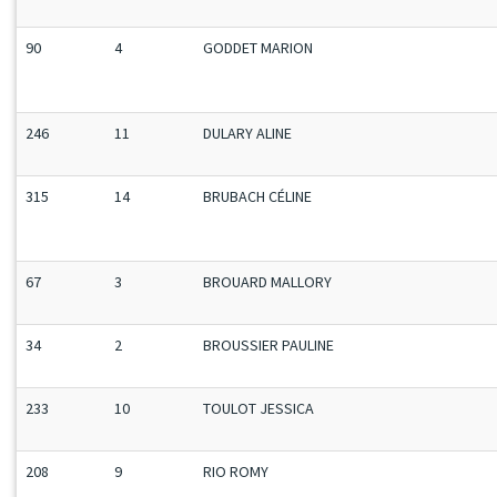
90
4
GODDET MARION
246
11
DULARY ALINE
315
14
BRUBACH CÉLINE
67
3
BROUARD MALLORY
34
2
BROUSSIER PAULINE
233
10
TOULOT JESSICA
208
9
RIO ROMY