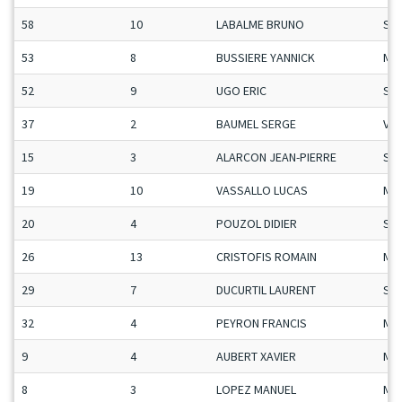
58
10
LABALME BRUNO
Se
53
8
BUSSIERE YANNICK
Ma
52
9
UGO ERIC
Se
37
2
BAUMEL SERGE
Vet
15
3
ALARCON JEAN-PIERRE
Se
19
10
VASSALLO LUCAS
Ma
20
4
POUZOL DIDIER
Se
26
13
CRISTOFIS ROMAIN
Ma
29
7
DUCURTIL LAURENT
Se
32
4
PEYRON FRANCIS
Ma
9
4
AUBERT XAVIER
Ma
8
3
LOPEZ MANUEL
Ma