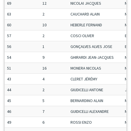
69
12
NICOLAI JACQUES
Ma
63
2
CAUCHARD ALAIN
Ma
60
10
HEBERLE FERNAND
Ma
57
2
COSCI OLIVER
ET
56
1
GONÇALVES ALVES JOSE
ET
54
9
GHIRARDI JEAN-JACQUES
Ma
51
16
MONERA NICOLAS
Ma
43
4
CLERET JÉRÉMY
Ma
44
2
GIUDICELLI ANTONE
Ju-
45
5
BERNARDINO ALAIN
Ma
46
7
GUIDICELLI ALEXANDRE
Ma
49
6
ROSSI ENZO
Ma