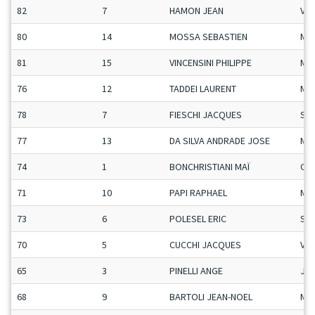
82
7
HAMON JEAN
Vet
80
14
MOSSA SEBASTIEN
Ma
81
15
VINCENSINI PHILIPPE
Ma
76
12
TADDEI LAURENT
Ma
78
7
FIESCHI JACQUES
Se
77
13
DA SILVA ANDRADE JOSE
Ma
74
1
BONCHRISTIANI MAÏ
Ca-
71
10
PAPI RAPHAEL
Ma
73
6
POLESEL ERIC
Se
70
5
CUCCHI JACQUES
Vet
65
3
PINELLI ANGE
Ju-
68
9
BARTOLI JEAN-NOEL
Ma