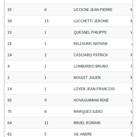
35
6
LICCIONI JEAN-PIERRE
Ma
36
15
LUCCHETTI JEROME
Ma
33
1
QUESNEL PHILIPPE
Vet
18
1
MAZAURIC NATHAN
Ju-
24
2
CASCIARO PATRICK
Ma
4
1
LOMBARDO BRUNO
Se
2
1
NOULET JULIEN
Ma
14
1
LOYEN JEAN-FRANCOIS
Ma
93
9
HOVAGUIMIAN RENÉ
Vet
75
6
MARQUES ILIDIO
Vet
64
11
BRUEL ROMAIN
Ma
62
5
GIL ANDRE
Se