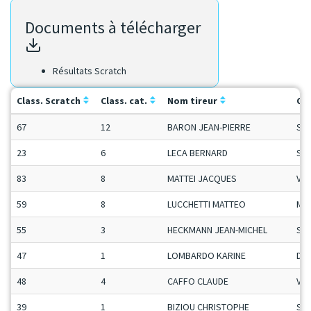
Documents à télécharger
Résultats Scratch
Class. Scratch
Class. cat.
Nom tireur
Ca
67
12
BARON JEAN-PIERRE
Se
23
6
LECA BERNARD
Se
83
8
MATTEI JACQUES
Vet
59
8
LUCCHETTI MATTEO
Ma
55
3
HECKMANN JEAN-MICHEL
Se
47
1
LOMBARDO KARINE
Da
48
4
CAFFO CLAUDE
Vet
39
1
BIZIOU CHRISTOPHE
Se