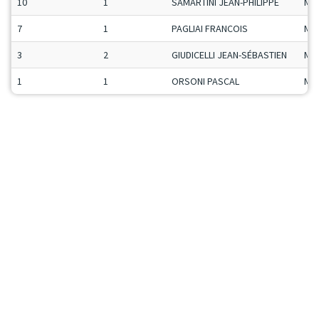
10
1
SAMARTINI JEAN-PHILIPPE
Ma
7
1
PAGLIAI FRANCOIS
Ma
3
2
GIUDICELLI JEAN-SÉBASTIEN
Ma
1
1
ORSONI PASCAL
Ma