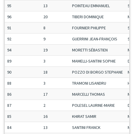
95
13
POINTEAU EMMANUEL
Se
96
20
TIBERI DOMINIQUE
Ma
91
8
FOURNIER PHILIPPE
Se
92
9
GUERRINI JEAN-FRANÇOIS
Se
94
19
MORETTI SÉBASTIEN
Ma
89
3
MAMELLI-SANTINI SOPHIE
Da
90
18
POZZO DI BORGO STEPHANE
Ma
88
3
TRAMONI LISANDRU
H-C
86
17
MARCELLI THOMAS
Ma
87
2
POLESEL LAURINE-MARIE
Da
85
16
KHIRAT SAMIR
Ma
84
13
SANTINI FRANCK
Ma