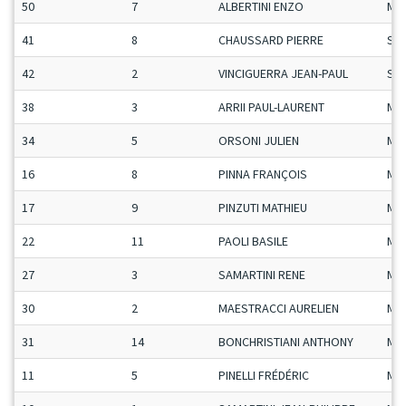
50
7
ALBERTINI ENZO
Ma
41
8
CHAUSSARD PIERRE
Se
42
2
VINCIGUERRA JEAN-PAUL
Se
38
3
ARRII PAUL-LAURENT
Ma
34
5
ORSONI JULIEN
Ma
16
8
PINNA FRANÇOIS
Ma
17
9
PINZUTI MATHIEU
Ma
22
11
PAOLI BASILE
Ma
27
3
SAMARTINI RENE
Ma
30
2
MAESTRACCI AURELIEN
Ma
31
14
BONCHRISTIANI ANTHONY
Ma
11
5
PINELLI FRÉDÉRIC
Ma