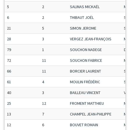
5
2
SALINAS MICKAËL
Ma
6
2
THIBAUT JOËL
Se
21
5
SIMON JEROME
Se
28
3
VERGEZ JEAN-FRANÇOIS
Ma
79
1
SOUCHON NADEGE
Da
72
11
SOUCHON FABRICE
Ma
66
11
BORCIER LAURENT
Se
61
4
MOULIN FRÉDÉRIC
Se
40
3
BAILLEAU VINCENT
Vet
25
12
FROMENT MATTHIEU
Ma
13
7
CHAMPEL JEAN-PHILIPPE
Ma
12
6
BOUVET ROMAIN
Ma