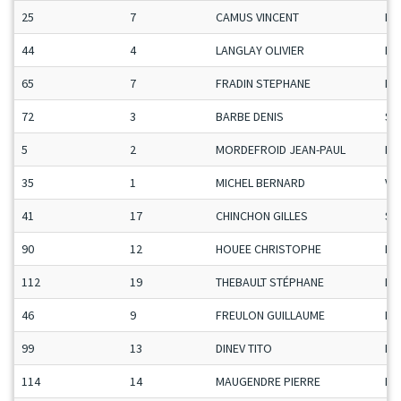
25
7
CAMUS VINCENT
Ma
44
4
LANGLAY OLIVIER
Ma
65
7
FRADIN STEPHANE
Ma
72
3
BARBE DENIS
Se
5
2
MORDEFROID JEAN-PAUL
Ma
35
1
MICHEL BERNARD
Ve
41
17
CHINCHON GILLES
Se
90
12
HOUEE CHRISTOPHE
Ma
112
19
THEBAULT STÉPHANE
Ma
46
9
FREULON GUILLAUME
Ma
99
13
DINEV TITO
Ma
114
14
MAUGENDRE PIERRE
Ma