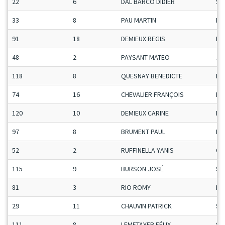
22
6
DAL BARCO DIDIER
Se
33
8
PAU MARTIN
Ma
91
18
DEMIEUX REGIS
Ma
48
2
PAYSANT MATEO
Ju
118
8
QUESNAY BENEDICTE
Da
74
16
CHEVALIER FRANÇOIS
Ma
120
10
DEMIEUX CARINE
Da
97
8
BRUMENT PAUL
Ma
52
2
RUFFINELLA YANIS
Ca
115
9
BURSON JOSÉ
Se
81
3
RIO ROMY
Da
29
11
CHAUVIN PATRICK
Se
111
8
LEMETAYER FÉLIX
Se