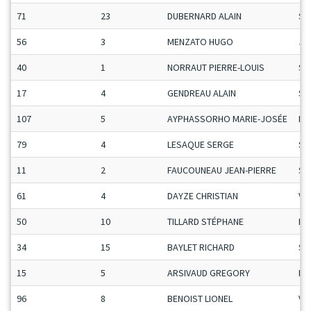
71
23
DUBERNARD ALAIN
Se
56
3
MENZATO HUGO
Ju
40
1
NORRAUT PIERRE-LOUIS
Se
17
4
GENDREAU ALAIN
Se
107
5
AYPHASSORHO MARIE-JOSÉE
Da
79
4
LESAQUE SERGE
Se
11
2
FAUCOUNEAU JEAN-PIERRE
Se
61
4
DAYZE CHRISTIAN
Ve
50
10
TILLARD STÉPHANE
Ma
34
15
BAYLET RICHARD
Se
15
5
ARSIVAUD GREGORY
Ma
96
8
BENOIST LIONEL
Ve