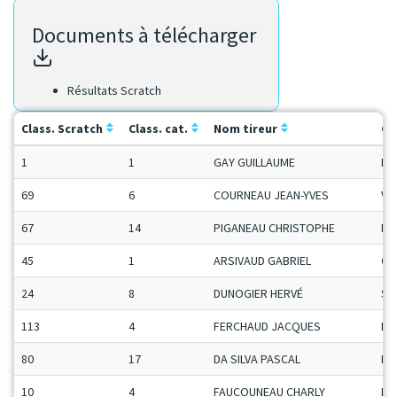
Documents à télécharger
Résultats Scratch
Class. Scratch
Class. cat.
Nom tireur
Ca
1
1
GAY GUILLAUME
Ma
69
6
COURNEAU JEAN-YVES
Ve
67
14
PIGANEAU CHRISTOPHE
Ma
45
1
ARSIVAUD GABRIEL
Ca
24
8
DUNOGIER HERVÉ
Se
113
4
FERCHAUD JACQUES
Ma
80
17
DA SILVA PASCAL
Ma
10
4
FAUCOUNEAU CHARLY
Ma