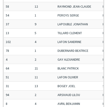
58
12
RAYMOND JEAN-CLAUDE
Ma
54
1
PEROYS SERGE
Ma
37
9
LAPOUBLE JONATHAN
Ma
13
5
TILLARD CLEMENT
Ma
102
4
LAFON SANDRINE
Da
78
1
DUBERNARD BEATRICE
Da
4
2
GAY ALEXANDRE
Ma
64
21
BLANC PATRICK
Se
51
11
LAFON OLIVIER
Ma
31
13
BOGEY JOEL
Se
94
2
ARSIVAUD LILOU
Da
8
4
AVRIL BENJAMIN
Ma