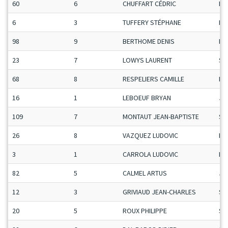
60
6
CHUFFART CÉDRIC
Ma
6
3
TUFFERY STÉPHANE
Ma
98
9
BERTHOME DENIS
Ma
23
7
LOWYS LAURENT
Se
68
8
RESPELIERS CAMILLE
Ma
16
1
LEBOEUF BRYAN
Ju
109
7
MONTAUT JEAN-BAPTISTE
Se
26
8
VAZQUEZ LUDOVIC
Ma
3
1
CARROLA LUDOVIC
Ma
82
5
CALMEL ARTUS
Ju
12
3
GRIVIAUD JEAN-CHARLES
Se
20
5
ROUX PHILIPPE
Se