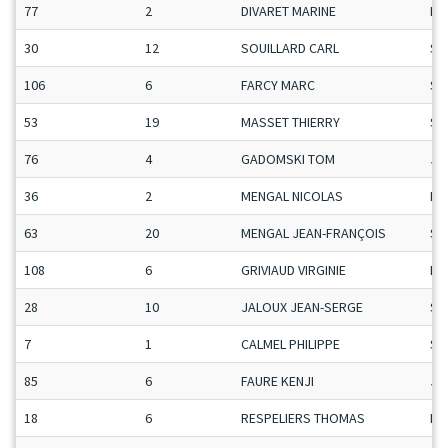
77
2
DIVARET MARINE
Da
30
12
SOUILLARD CARL
Se
106
6
FARCY MARC
Se
53
19
MASSET THIERRY
Se
76
4
GADOMSKI TOM
Ju
36
2
MENGAL NICOLAS
Ma
63
20
MENGAL JEAN-FRANÇOIS
Se
108
6
GRIVIAUD VIRGINIE
Da
28
10
JALOUX JEAN-SERGE
Se
7
1
CALMEL PHILIPPE
Se
85
6
FAURE KENJI
Ju
18
6
RESPELIERS THOMAS
Ma