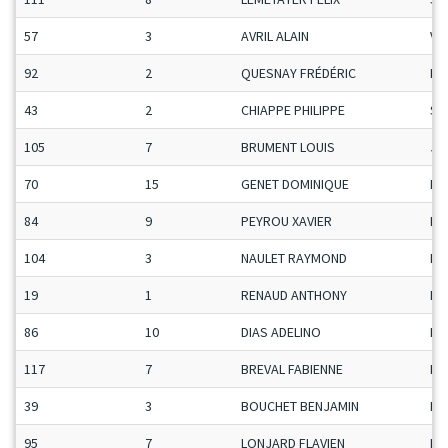
57
3
AVRIL ALAIN
Ve
92
2
QUESNAY FRÉDÉRIC
Ma
43
2
CHIAPPE PHILIPPE
Se
105
7
BRUMENT LOUIS
Ju
70
15
GENET DOMINIQUE
Ma
84
9
PEYROU XAVIER
Ma
104
3
NAULET RAYMOND
Ma
19
1
RENAUD ANTHONY
Ma
86
10
DIAS ADELINO
Ma
117
7
BREVAL FABIENNE
Da
39
3
BOUCHET BENJAMIN
Ma
95
7
LONJARD FLAVIEN
Ma