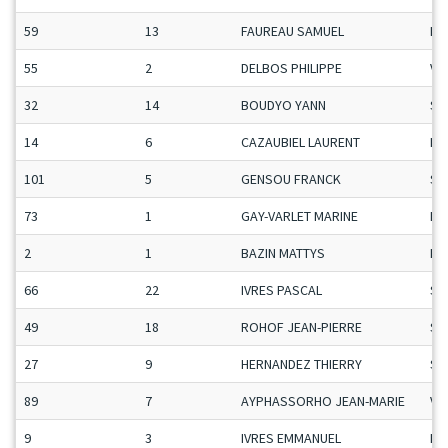
59
13
FAUREAU SAMUEL
Ma
55
2
DELBOS PHILIPPE
Ve
32
14
BOUDYO YANN
Se
14
6
CAZAUBIEL LAURENT
Ma
101
5
GENSOU FRANCK
Se
73
1
GAY-VARLET MARINE
Da
2
1
BAZIN MATTYS
Ma
66
22
IVRES PASCAL
Se
49
18
ROHOF JEAN-PIERRE
Se
27
9
HERNANDEZ THIERRY
Se
89
7
AYPHASSORHO JEAN-MARIE
Ve
9
3
IVRES EMMANUEL
Ma