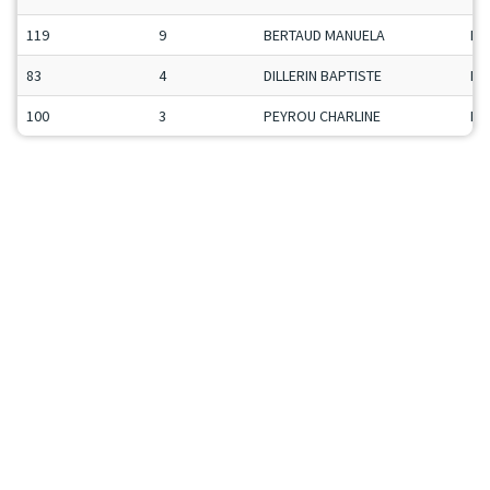
119
9
BERTAUD MANUELA
Da
83
4
DILLERIN BAPTISTE
Ma
100
3
PEYROU CHARLINE
Da