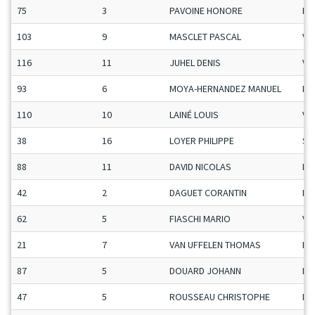
75
3
PAVOINE HONORE
Ma
103
9
MASCLET PASCAL
Ve
116
11
JUHEL DENIS
Ve
93
6
MOYA-HERNANDEZ MANUEL
Ma
110
10
LAINÉ LOUIS
Ve
38
16
LOYER PHILIPPE
Se
88
11
DAVID NICOLAS
Ma
42
2
DAGUET CORANTIN
Ma
62
5
FIASCHI MARIO
Ve
21
7
VAN UFFELEN THOMAS
Ma
87
5
DOUARD JOHANN
Ma
47
5
ROUSSEAU CHRISTOPHE
Ma