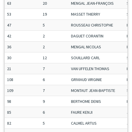
63
20
MENGAL JEAN-FRANÇOIS
Se
53
19
MASSET THIERRY
Se
47
5
ROUSSEAU CHRISTOPHE
Ma
42
2
DAGUET CORANTIN
Ma
36
2
MENGAL NICOLAS
Ma
30
12
SOUILLARD CARL
Se
21
7
VAN UFFELEN THOMAS
Ma
108
6
GRIVIAUD VIRGINIE
Da
109
7
MONTAUT JEAN-BAPTISTE
Se
98
9
BERTHOME DENIS
Ma
85
6
FAURE KENJI
Ju
82
5
CALMEL ARTUS
Ju