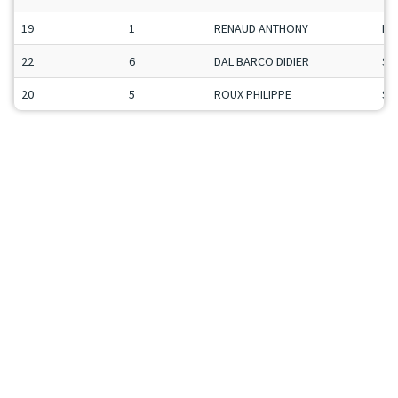
19
1
RENAUD ANTHONY
Ma
22
6
DAL BARCO DIDIER
Se
20
5
ROUX PHILIPPE
Se