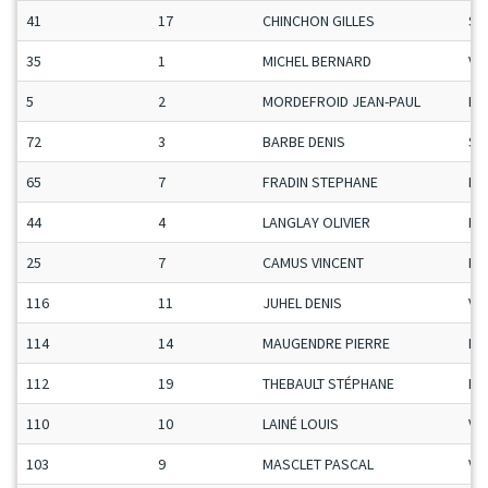
41
17
CHINCHON GILLES
Se
35
1
MICHEL BERNARD
Ve
5
2
MORDEFROID JEAN-PAUL
Ma
72
3
BARBE DENIS
Se
65
7
FRADIN STEPHANE
Ma
44
4
LANGLAY OLIVIER
Ma
25
7
CAMUS VINCENT
Ma
116
11
JUHEL DENIS
Ve
114
14
MAUGENDRE PIERRE
Ma
112
19
THEBAULT STÉPHANE
Ma
110
10
LAINÉ LOUIS
Ve
103
9
MASCLET PASCAL
Ve