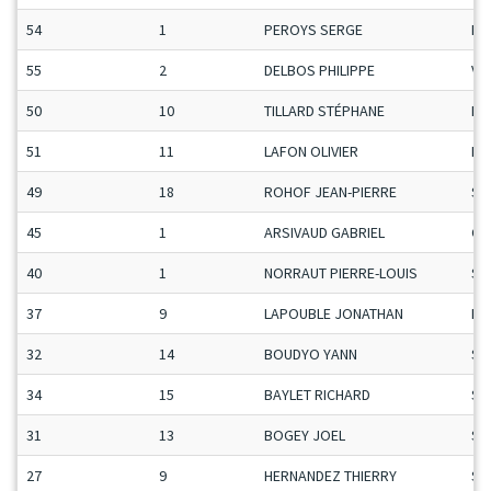
54
1
PEROYS SERGE
Ma
55
2
DELBOS PHILIPPE
Ve
50
10
TILLARD STÉPHANE
Ma
51
11
LAFON OLIVIER
Ma
49
18
ROHOF JEAN-PIERRE
Se
45
1
ARSIVAUD GABRIEL
Ca
40
1
NORRAUT PIERRE-LOUIS
Se
37
9
LAPOUBLE JONATHAN
Ma
32
14
BOUDYO YANN
Se
34
15
BAYLET RICHARD
Se
31
13
BOGEY JOEL
Se
27
9
HERNANDEZ THIERRY
Se