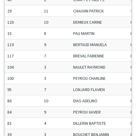
29
11
CHAUVIN PATRICK
Se
120
10
DEMIEUX CARINE
Da
33
8
PAU MARTIN
Ma
119
9
BERTAUD MANUELA
Da
117
7
BREVAL FABIENNE
Da
104
3
NAULET RAYMOND
Ma
100
3
PEYROU CHARLINE
Da
95
7
LONJARD FLAVIEN
Ma
86
10
DIAS ADELINO
Ma
84
9
PEYROU XAVIER
Ma
83
4
DILLERIN BAPTISTE
Ma
39
3
BOUCHET BENJAMIN
Ma