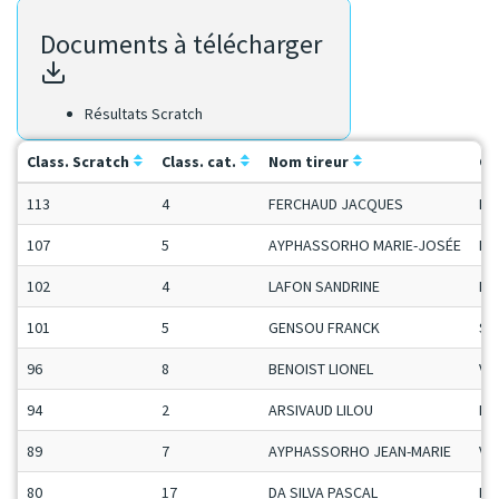
Documents à télécharger
Résultats Scratch
Class. Scratch
Class. cat.
Nom tireur
Ca
113
4
FERCHAUD JACQUES
Ma
107
5
AYPHASSORHO MARIE-JOSÉE
Da
102
4
LAFON SANDRINE
Da
101
5
GENSOU FRANCK
Se
96
8
BENOIST LIONEL
Ve
94
2
ARSIVAUD LILOU
Da
89
7
AYPHASSORHO JEAN-MARIE
Ve
80
17
DA SILVA PASCAL
Ma