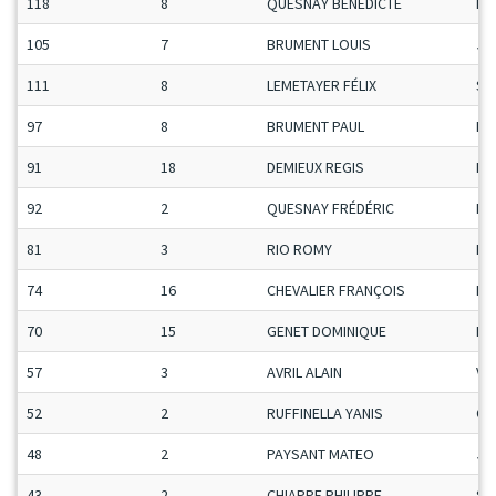
118
8
QUESNAY BENEDICTE
Da
105
7
BRUMENT LOUIS
Ju
111
8
LEMETAYER FÉLIX
Se
97
8
BRUMENT PAUL
Ma
91
18
DEMIEUX REGIS
Ma
92
2
QUESNAY FRÉDÉRIC
Ma
81
3
RIO ROMY
Da
74
16
CHEVALIER FRANÇOIS
Ma
70
15
GENET DOMINIQUE
Ma
57
3
AVRIL ALAIN
Ve
52
2
RUFFINELLA YANIS
Ca
48
2
PAYSANT MATEO
Ju
43
2
CHIAPPE PHILIPPE
Se