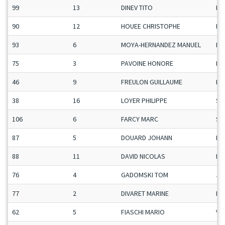
99
13
DINEV TITO
Ma
90
12
HOUEE CHRISTOPHE
Ma
93
6
MOYA-HERNANDEZ MANUEL
Ma
75
3
PAVOINE HONORE
Ma
46
9
FREULON GUILLAUME
Ma
38
16
LOYER PHILIPPE
Se
106
6
FARCY MARC
Se
87
5
DOUARD JOHANN
Ma
88
11
DAVID NICOLAS
Ma
76
4
GADOMSKI TOM
Ju
77
2
DIVARET MARINE
Da
62
5
FIASCHI MARIO
Ve