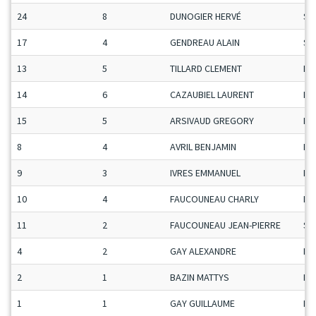
24
8
DUNOGIER HERVÉ
Se
17
4
GENDREAU ALAIN
Se
13
5
TILLARD CLEMENT
Ma
14
6
CAZAUBIEL LAURENT
Ma
15
5
ARSIVAUD GREGORY
Ma
8
4
AVRIL BENJAMIN
Ma
9
3
IVRES EMMANUEL
Ma
10
4
FAUCOUNEAU CHARLY
Ma
11
2
FAUCOUNEAU JEAN-PIERRE
Se
4
2
GAY ALEXANDRE
Ma
2
1
BAZIN MATTYS
Ma
1
1
GAY GUILLAUME
Ma