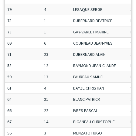
79
4
LESAQUE SERGE
Se
78
1
DUBERNARD BEATRICE
Da
73
1
GAY-VARLET MARINE
Da
69
6
COURNEAU JEAN-YVES
Ve
71
23
DUBERNARD ALAIN
Se
58
12
RAYMOND JEAN-CLAUDE
Ma
59
13
FAUREAU SAMUEL
Ma
61
4
DAYZE CHRISTIAN
Ve
64
21
BLANC PATRICK
Se
66
22
IVRES PASCAL
Se
67
14
PIGANEAU CHRISTOPHE
Ma
56
3
MENZATO HUGO
Ju