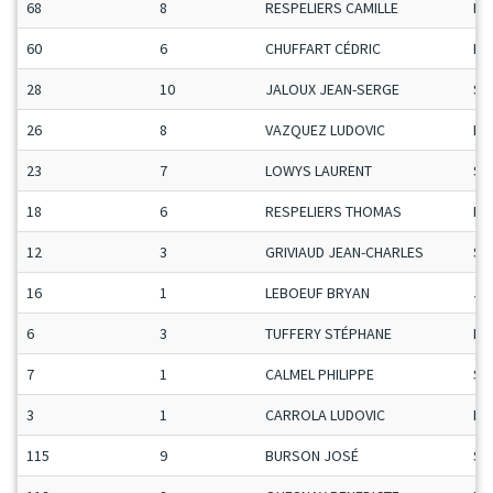
68
8
RESPELIERS CAMILLE
Ma
60
6
CHUFFART CÉDRIC
Ma
28
10
JALOUX JEAN-SERGE
Se
26
8
VAZQUEZ LUDOVIC
Ma
23
7
LOWYS LAURENT
Se
18
6
RESPELIERS THOMAS
Ma
12
3
GRIVIAUD JEAN-CHARLES
Se
16
1
LEBOEUF BRYAN
Ju
6
3
TUFFERY STÉPHANE
Ma
7
1
CALMEL PHILIPPE
Se
3
1
CARROLA LUDOVIC
Ma
115
9
BURSON JOSÉ
Se