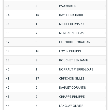
33
8
PAU MARTIN
Ma
34
15
BAYLET RICHARD
Se
35
1
MICHEL BERNARD
Ve
36
2
MENGAL NICOLAS
Ma
37
9
LAPOUBLE JONATHAN
Ma
38
16
LOYER PHILIPPE
Se
39
3
BOUCHET BENJAMIN
Ma
40
1
NORRAUT PIERRE-LOUIS
Se
41
17
CHINCHON GILLES
Se
42
2
DAGUET CORANTIN
Ma
43
2
CHIAPPE PHILIPPE
Se
44
4
LANGLAY OLIVIER
Ma