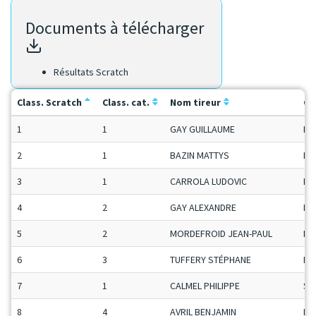
Documents à télécharger
Résultats Scratch
Class. Scratch
Class. cat.
Nom tireur
Ca
1
1
GAY GUILLAUME
Ma
2
1
BAZIN MATTYS
Ma
3
1
CARROLA LUDOVIC
Ma
4
2
GAY ALEXANDRE
Ma
5
2
MORDEFROID JEAN-PAUL
Ma
6
3
TUFFERY STÉPHANE
Ma
7
1
CALMEL PHILIPPE
Se
8
4
AVRIL BENJAMIN
Ma