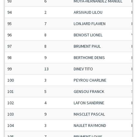
93
6
MOYA-HERNANDEZ MANUEL
Ma
94
2
ARSIVAUD LILOU
Da
95
7
LONJARD FLAVIEN
Ma
96
8
BENOIST LIONEL
Ve
97
8
BRUMENT PAUL
Ma
98
9
BERTHOME DENIS
Ma
99
13
DINEV TITO
Ma
100
3
PEYROU CHARLINE
Da
101
5
GENSOU FRANCK
Se
102
4
LAFON SANDRINE
Da
103
9
MASCLET PASCAL
Ve
104
3
NAULET RAYMOND
Ma
105
7
BRUMENT LOUIS
Ju