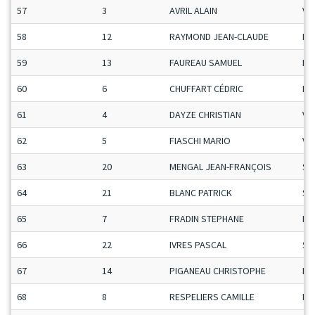
57
3
AVRIL ALAIN
Ve
58
12
RAYMOND JEAN-CLAUDE
Ma
59
13
FAUREAU SAMUEL
Ma
60
6
CHUFFART CÉDRIC
Ma
61
4
DAYZE CHRISTIAN
Ve
62
5
FIASCHI MARIO
Ve
63
20
MENGAL JEAN-FRANÇOIS
Se
64
21
BLANC PATRICK
Se
65
7
FRADIN STEPHANE
Ma
66
22
IVRES PASCAL
Se
67
14
PIGANEAU CHRISTOPHE
Ma
68
8
RESPELIERS CAMILLE
Ma