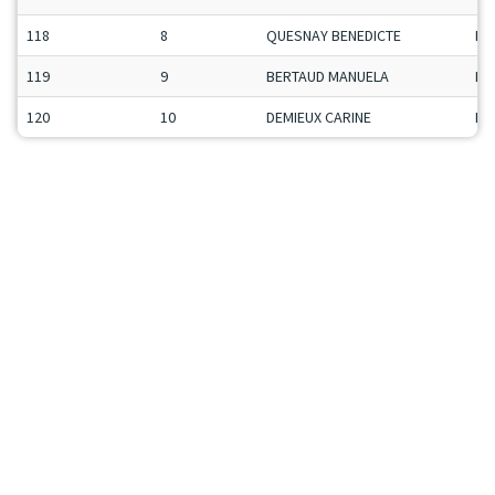
118
8
QUESNAY BENEDICTE
Da
119
9
BERTAUD MANUELA
Da
120
10
DEMIEUX CARINE
Da