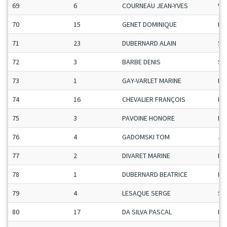
69
6
COURNEAU JEAN-YVES
Ve
70
15
GENET DOMINIQUE
Ma
71
23
DUBERNARD ALAIN
Se
72
3
BARBE DENIS
Se
73
1
GAY-VARLET MARINE
Da
74
16
CHEVALIER FRANÇOIS
Ma
75
3
PAVOINE HONORE
Ma
76
4
GADOMSKI TOM
Ju
77
2
DIVARET MARINE
Da
78
1
DUBERNARD BEATRICE
Da
79
4
LESAQUE SERGE
Se
80
17
DA SILVA PASCAL
Ma