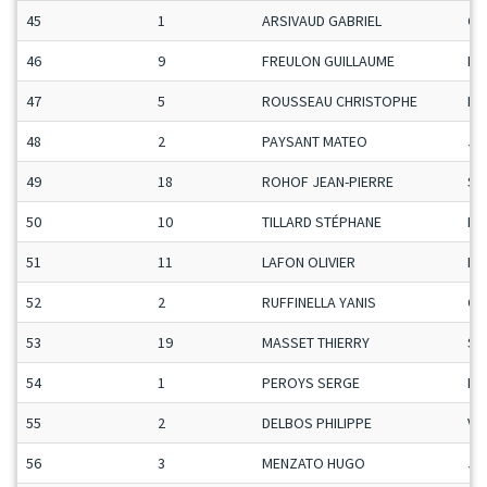
45
1
ARSIVAUD GABRIEL
Ca
46
9
FREULON GUILLAUME
Ma
47
5
ROUSSEAU CHRISTOPHE
Ma
48
2
PAYSANT MATEO
Ju
49
18
ROHOF JEAN-PIERRE
Se
50
10
TILLARD STÉPHANE
Ma
51
11
LAFON OLIVIER
Ma
52
2
RUFFINELLA YANIS
Ca
53
19
MASSET THIERRY
Se
54
1
PEROYS SERGE
Ma
55
2
DELBOS PHILIPPE
Ve
56
3
MENZATO HUGO
Ju