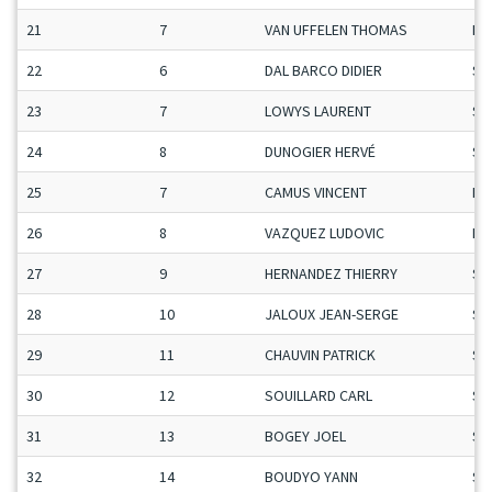
21
7
VAN UFFELEN THOMAS
Ma
22
6
DAL BARCO DIDIER
Se
23
7
LOWYS LAURENT
Se
24
8
DUNOGIER HERVÉ
Se
25
7
CAMUS VINCENT
Ma
26
8
VAZQUEZ LUDOVIC
Ma
27
9
HERNANDEZ THIERRY
Se
28
10
JALOUX JEAN-SERGE
Se
29
11
CHAUVIN PATRICK
Se
30
12
SOUILLARD CARL
Se
31
13
BOGEY JOEL
Se
32
14
BOUDYO YANN
Se