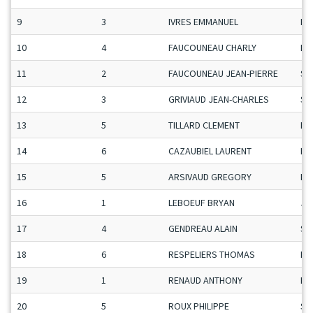
9
3
IVRES EMMANUEL
Ma
10
4
FAUCOUNEAU CHARLY
Ma
11
2
FAUCOUNEAU JEAN-PIERRE
Se
12
3
GRIVIAUD JEAN-CHARLES
Se
13
5
TILLARD CLEMENT
Ma
14
6
CAZAUBIEL LAURENT
Ma
15
5
ARSIVAUD GREGORY
Ma
16
1
LEBOEUF BRYAN
Ju
17
4
GENDREAU ALAIN
Se
18
6
RESPELIERS THOMAS
Ma
19
1
RENAUD ANTHONY
Ma
20
5
ROUX PHILIPPE
Se