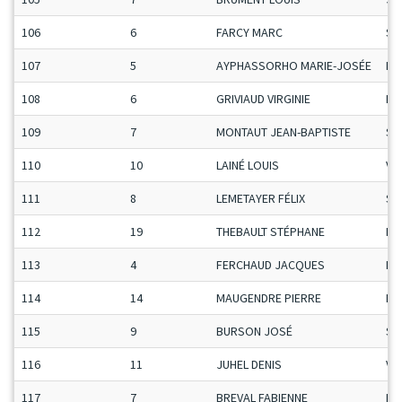
106
6
FARCY MARC
Se
107
5
AYPHASSORHO MARIE-JOSÉE
Da
108
6
GRIVIAUD VIRGINIE
Da
109
7
MONTAUT JEAN-BAPTISTE
Se
110
10
LAINÉ LOUIS
Ve
111
8
LEMETAYER FÉLIX
Se
112
19
THEBAULT STÉPHANE
Ma
113
4
FERCHAUD JACQUES
Ma
114
14
MAUGENDRE PIERRE
Ma
115
9
BURSON JOSÉ
Se
116
11
JUHEL DENIS
Ve
117
7
BREVAL FABIENNE
Da