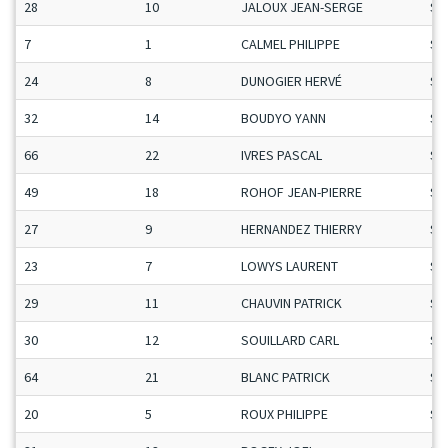
28
10
JALOUX JEAN-SERGE
Se
7
1
CALMEL PHILIPPE
Se
24
8
DUNOGIER HERVÉ
Se
32
14
BOUDYO YANN
Se
66
22
IVRES PASCAL
Se
49
18
ROHOF JEAN-PIERRE
Se
27
9
HERNANDEZ THIERRY
Se
23
7
LOWYS LAURENT
Se
29
11
CHAUVIN PATRICK
Se
30
12
SOUILLARD CARL
Se
64
21
BLANC PATRICK
Se
20
5
ROUX PHILIPPE
Se