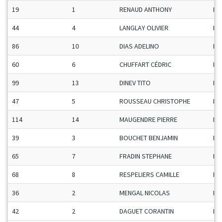
19
1
RENAUD ANTHONY
Ma
44
4
LANGLAY OLIVIER
Ma
86
10
DIAS ADELINO
Ma
60
6
CHUFFART CÉDRIC
Ma
99
13
DINEV TITO
Ma
47
5
ROUSSEAU CHRISTOPHE
Ma
114
14
MAUGENDRE PIERRE
Ma
39
3
BOUCHET BENJAMIN
Ma
65
7
FRADIN STEPHANE
Ma
68
8
RESPELIERS CAMILLE
Ma
36
2
MENGAL NICOLAS
Ma
42
2
DAGUET CORANTIN
Ma