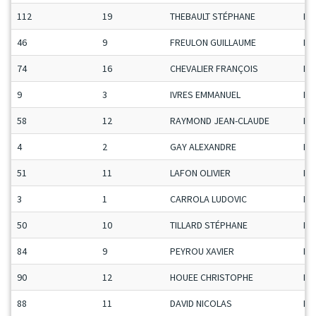
112
19
THEBAULT STÉPHANE
Ma
46
9
FREULON GUILLAUME
Ma
74
16
CHEVALIER FRANÇOIS
Ma
9
3
IVRES EMMANUEL
Ma
58
12
RAYMOND JEAN-CLAUDE
Ma
4
2
GAY ALEXANDRE
Ma
51
11
LAFON OLIVIER
Ma
3
1
CARROLA LUDOVIC
Ma
50
10
TILLARD STÉPHANE
Ma
84
9
PEYROU XAVIER
Ma
90
12
HOUEE CHRISTOPHE
Ma
88
11
DAVID NICOLAS
Ma