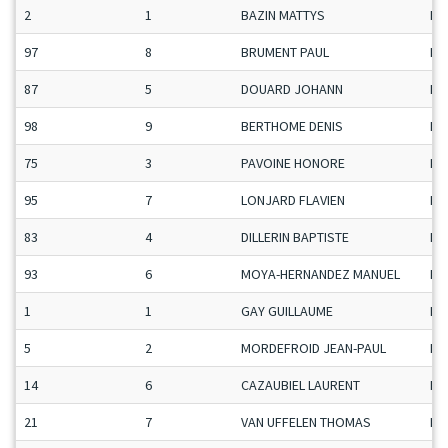
2
1
BAZIN MATTYS
Ma
97
8
BRUMENT PAUL
Ma
87
5
DOUARD JOHANN
Ma
98
9
BERTHOME DENIS
Ma
75
3
PAVOINE HONORE
Ma
95
7
LONJARD FLAVIEN
Ma
83
4
DILLERIN BAPTISTE
Ma
93
6
MOYA-HERNANDEZ MANUEL
Ma
1
1
GAY GUILLAUME
Ma
5
2
MORDEFROID JEAN-PAUL
Ma
14
6
CAZAUBIEL LAURENT
Ma
21
7
VAN UFFELEN THOMAS
Ma