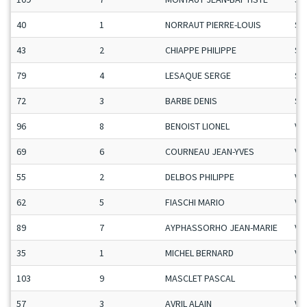
40
1
NORRAUT PIERRE-LOUIS
Se
43
2
CHIAPPE PHILIPPE
Se
79
4
LESAQUE SERGE
Se
72
3
BARBE DENIS
Se
96
8
BENOIST LIONEL
Ve
69
6
COURNEAU JEAN-YVES
Ve
55
2
DELBOS PHILIPPE
Ve
62
5
FIASCHI MARIO
Ve
89
7
AYPHASSORHO JEAN-MARIE
Ve
35
1
MICHEL BERNARD
Ve
103
9
MASCLET PASCAL
Ve
57
3
AVRIL ALAIN
Ve