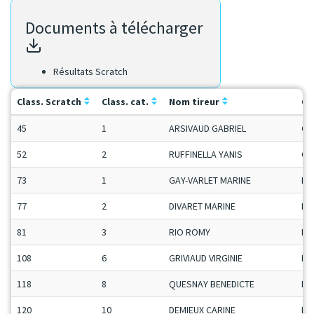
Documents à télécharger
Résultats Scratch
Class. Scratch
Class. cat.
Nom tireur
Ca
45
1
ARSIVAUD GABRIEL
Ca
52
2
RUFFINELLA YANIS
Ca
73
1
GAY-VARLET MARINE
Da
77
2
DIVARET MARINE
Da
81
3
RIO ROMY
Da
108
6
GRIVIAUD VIRGINIE
Da
118
8
QUESNAY BENEDICTE
Da
120
10
DEMIEUX CARINE
Da