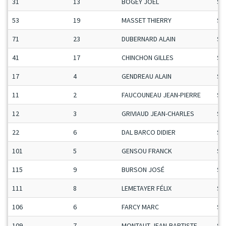
31
13
BOGEY JOEL
Se
53
19
MASSET THIERRY
Se
71
23
DUBERNARD ALAIN
Se
41
17
CHINCHON GILLES
Se
17
4
GENDREAU ALAIN
Se
11
2
FAUCOUNEAU JEAN-PIERRE
Se
12
3
GRIVIAUD JEAN-CHARLES
Se
22
6
DAL BARCO DIDIER
Se
101
5
GENSOU FRANCK
Se
115
9
BURSON JOSÉ
Se
111
8
LEMETAYER FÉLIX
Se
106
6
FARCY MARC
Se
109
7
MONTAUT JEAN-BAPTISTE
Se