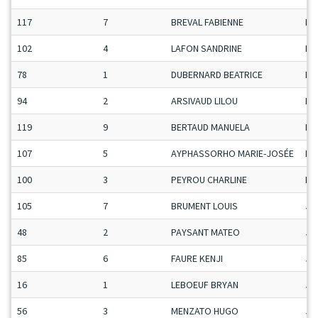
117
7
BREVAL FABIENNE
Da
102
4
LAFON SANDRINE
Da
78
1
DUBERNARD BEATRICE
Da
94
2
ARSIVAUD LILOU
Da
119
9
BERTAUD MANUELA
Da
107
5
AYPHASSORHO MARIE-JOSÉE
Da
100
3
PEYROU CHARLINE
Da
105
7
BRUMENT LOUIS
Ju
48
2
PAYSANT MATEO
Ju
85
6
FAURE KENJI
Ju
16
1
LEBOEUF BRYAN
Ju
56
3
MENZATO HUGO
Ju