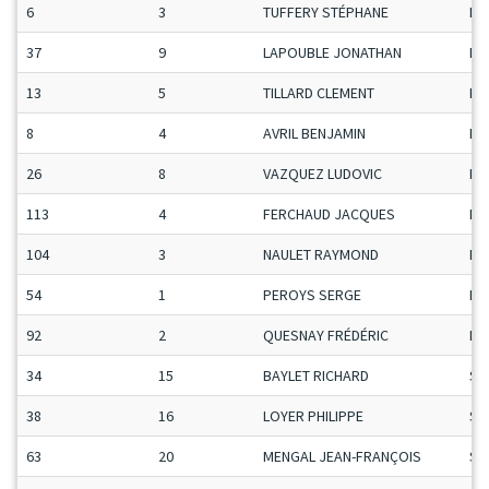
6
3
TUFFERY STÉPHANE
Ma
37
9
LAPOUBLE JONATHAN
Ma
13
5
TILLARD CLEMENT
Ma
8
4
AVRIL BENJAMIN
Ma
26
8
VAZQUEZ LUDOVIC
Ma
113
4
FERCHAUD JACQUES
Ma
104
3
NAULET RAYMOND
Ma
54
1
PEROYS SERGE
Ma
92
2
QUESNAY FRÉDÉRIC
Ma
34
15
BAYLET RICHARD
Se
38
16
LOYER PHILIPPE
Se
63
20
MENGAL JEAN-FRANÇOIS
Se