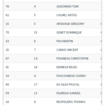
76
4
GADOMSKI TOM
Ju
82
5
CALMEL ARTUS
Ju
15
5
ARSIVAUD GREGORY
Ma
70
15
GENET DOMINIQUE
Ma
33
8
PAU MARTIN
Ma
25
7
CAMUS VINCENT
Ma
67
14
PIGANEAU CHRISTOPHE
Ma
91
18
DEMIEUX REGIS
Ma
10
4
FAUCOUNEAU CHARLY
Ma
80
17
DA SILVA PASCAL
Ma
59
13
FAUREAU SAMUEL
Ma
18
6
RESPELIERS THOMAS
Ma