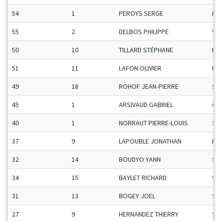
54
1
PEROYS SERGE
Ma
55
2
DELBOS PHILIPPE
Ve
50
10
TILLARD STÉPHANE
Ma
51
11
LAFON OLIVIER
Ma
49
18
ROHOF JEAN-PIERRE
Se
45
1
ARSIVAUD GABRIEL
Ca
40
1
NORRAUT PIERRE-LOUIS
Se
37
9
LAPOUBLE JONATHAN
Ma
32
14
BOUDYO YANN
Se
34
15
BAYLET RICHARD
Se
31
13
BOGEY JOEL
Se
27
9
HERNANDEZ THIERRY
Se