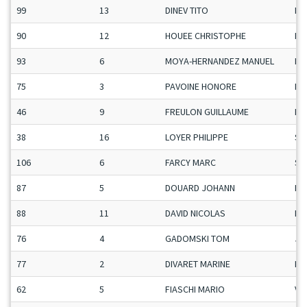
99
13
DINEV TITO
Ma
90
12
HOUEE CHRISTOPHE
Ma
93
6
MOYA-HERNANDEZ MANUEL
Ma
75
3
PAVOINE HONORE
Ma
46
9
FREULON GUILLAUME
Ma
38
16
LOYER PHILIPPE
Se
106
6
FARCY MARC
Se
87
5
DOUARD JOHANN
Ma
88
11
DAVID NICOLAS
Ma
76
4
GADOMSKI TOM
Ju
77
2
DIVARET MARINE
Da
62
5
FIASCHI MARIO
Ve