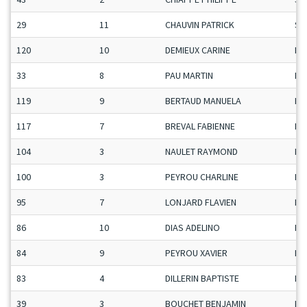
29
11
CHAUVIN PATRICK
Se
120
10
DEMIEUX CARINE
Da
33
8
PAU MARTIN
Ma
119
9
BERTAUD MANUELA
Da
117
7
BREVAL FABIENNE
Da
104
3
NAULET RAYMOND
Ma
100
3
PEYROU CHARLINE
Da
95
7
LONJARD FLAVIEN
Ma
86
10
DIAS ADELINO
Ma
84
9
PEYROU XAVIER
Ma
83
4
DILLERIN BAPTISTE
Ma
39
3
BOUCHET BENJAMIN
Ma