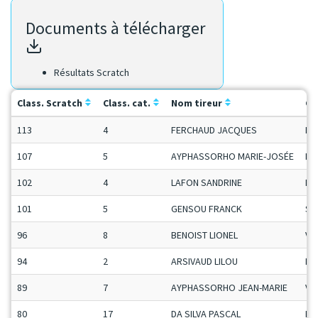
Documents à télécharger
Résultats Scratch
Class. Scratch
Class. cat.
Nom tireur
Ca
113
4
FERCHAUD JACQUES
Ma
107
5
AYPHASSORHO MARIE-JOSÉE
Da
102
4
LAFON SANDRINE
Da
101
5
GENSOU FRANCK
Se
96
8
BENOIST LIONEL
Ve
94
2
ARSIVAUD LILOU
Da
89
7
AYPHASSORHO JEAN-MARIE
Ve
80
17
DA SILVA PASCAL
Ma