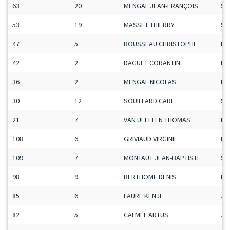
63
20
MENGAL JEAN-FRANÇOIS
Se
53
19
MASSET THIERRY
Se
47
5
ROUSSEAU CHRISTOPHE
Ma
42
2
DAGUET CORANTIN
Ma
36
2
MENGAL NICOLAS
Ma
30
12
SOUILLARD CARL
Se
21
7
VAN UFFELEN THOMAS
Ma
108
6
GRIVIAUD VIRGINIE
Da
109
7
MONTAUT JEAN-BAPTISTE
Se
98
9
BERTHOME DENIS
Ma
85
6
FAURE KENJI
Ju
82
5
CALMEL ARTUS
Ju