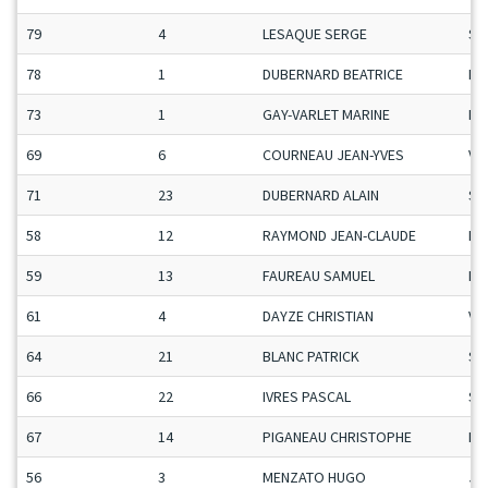
79
4
LESAQUE SERGE
Se
78
1
DUBERNARD BEATRICE
Da
73
1
GAY-VARLET MARINE
Da
69
6
COURNEAU JEAN-YVES
Ve
71
23
DUBERNARD ALAIN
Se
58
12
RAYMOND JEAN-CLAUDE
Ma
59
13
FAUREAU SAMUEL
Ma
61
4
DAYZE CHRISTIAN
Ve
64
21
BLANC PATRICK
Se
66
22
IVRES PASCAL
Se
67
14
PIGANEAU CHRISTOPHE
Ma
56
3
MENZATO HUGO
Ju