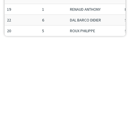
19
1
RENAUD ANTHONY
Ma
22
6
DAL BARCO DIDIER
Se
20
5
ROUX PHILIPPE
Se