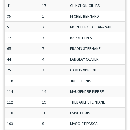
41
17
CHINCHON GILLES
Se
35
1
MICHEL BERNARD
Ve
5
2
MORDEFROID JEAN-PAUL
Ma
72
3
BARBE DENIS
Se
65
7
FRADIN STEPHANE
Ma
44
4
LANGLAY OLIVIER
Ma
25
7
CAMUS VINCENT
Ma
116
11
JUHEL DENIS
Ve
114
14
MAUGENDRE PIERRE
Ma
112
19
THEBAULT STÉPHANE
Ma
110
10
LAINÉ LOUIS
Ve
103
9
MASCLET PASCAL
Ve