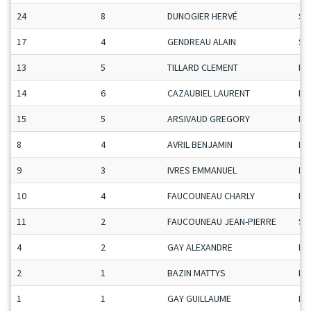
24
8
DUNOGIER HERVÉ
Se
17
4
GENDREAU ALAIN
Se
13
5
TILLARD CLEMENT
Ma
14
6
CAZAUBIEL LAURENT
Ma
15
5
ARSIVAUD GREGORY
Ma
8
4
AVRIL BENJAMIN
Ma
9
3
IVRES EMMANUEL
Ma
10
4
FAUCOUNEAU CHARLY
Ma
11
2
FAUCOUNEAU JEAN-PIERRE
Se
4
2
GAY ALEXANDRE
Ma
2
1
BAZIN MATTYS
Ma
1
1
GAY GUILLAUME
Ma