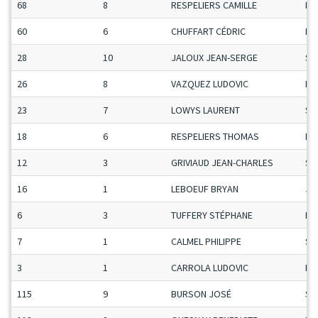
68
8
RESPELIERS CAMILLE
Ma
60
6
CHUFFART CÉDRIC
Ma
28
10
JALOUX JEAN-SERGE
Se
26
8
VAZQUEZ LUDOVIC
Ma
23
7
LOWYS LAURENT
Se
18
6
RESPELIERS THOMAS
Ma
12
3
GRIVIAUD JEAN-CHARLES
Se
16
1
LEBOEUF BRYAN
Ju
6
3
TUFFERY STÉPHANE
Ma
7
1
CALMEL PHILIPPE
Se
3
1
CARROLA LUDOVIC
Ma
115
9
BURSON JOSÉ
Se