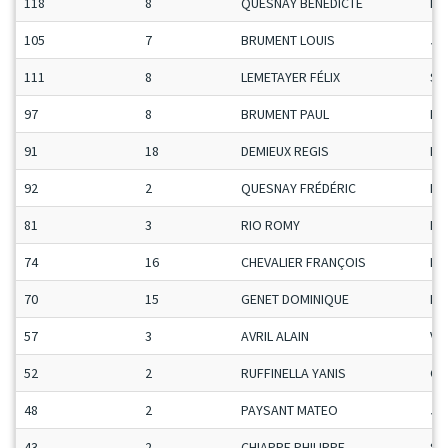
118
8
QUESNAY BENEDICTE
Da
105
7
BRUMENT LOUIS
Ju
111
8
LEMETAYER FÉLIX
Se
97
8
BRUMENT PAUL
Ma
91
18
DEMIEUX REGIS
Ma
92
2
QUESNAY FRÉDÉRIC
Ma
81
3
RIO ROMY
Da
74
16
CHEVALIER FRANÇOIS
Ma
70
15
GENET DOMINIQUE
Ma
57
3
AVRIL ALAIN
Ve
52
2
RUFFINELLA YANIS
Ca
48
2
PAYSANT MATEO
Ju
43
2
CHIAPPE PHILIPPE
Se