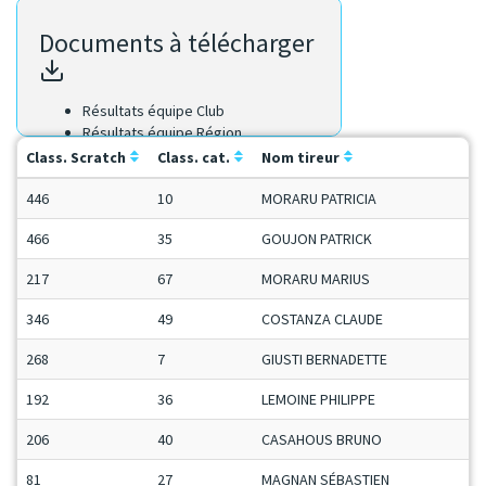
Documents à télécharger
Résultats équipe Club
Résultats équipe Région
Résultats Scratch
Class. Scratch
Class. cat.
Nom tireur
446
10
MORARU PATRICIA
466
35
GOUJON PATRICK
217
67
MORARU MARIUS
346
49
COSTANZA CLAUDE
268
7
GIUSTI BERNADETTE
192
36
LEMOINE PHILIPPE
206
40
CASAHOUS BRUNO
81
27
MAGNAN SÉBASTIEN