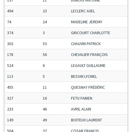
137
11
DUBOIS ANTOINE
494
23
LECLERC AXEL
74
24
MADELINE JEREMY
374
3
GRICOURT CHARLOTTE
302
53
CHAUVIN PATRICK
178
56
CHEVALIER FRANÇOIS
524
6
LEGAULT GUILLAUME
113
5
BESSIN LYONEL
455
11
QUESNAY FRÉDÉRIC
327
16
FETU FABIEN
233
46
AVRIL ALAIN
149
49
BOITEUX LAURENT
504
37
COSAR FRANCIS