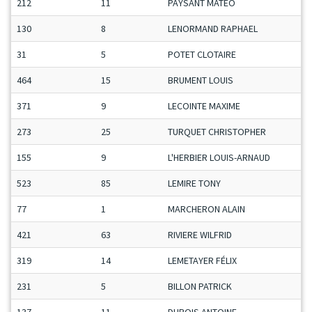
212
11
PAYSANT MATEO
130
8
LENORMAND RAPHAEL
31
5
POTET CLOTAIRE
464
15
BRUMENT LOUIS
371
9
LECOINTE MAXIME
273
25
TURQUET CHRISTOPHER
155
9
L'HERBIER LOUIS-ARNAUD
523
85
LEMIRE TONY
77
1
MARCHERON ALAIN
421
63
RIVIERE WILFRID
319
14
LEMETAYER FÉLIX
231
5
BILLON PATRICK