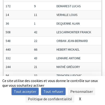
172
9
DEMAREST LUCAS
14
11
VERHILLE LOUIS
36
1
DEQUENNE ALAIN
508
42
LESCARMONTIER FRANCK
548
22
ORBAN JEAN-BERNARD
440
66
HEBERT MICKAEL
332
43
LEMAIRE ANTOINE
244
21
MATHÉ GRÉGORY
94
32
TRYHOEN LUDOVIC
Ce site utilise des cookies et vous donne le contrôle sur ceux
7
6
DELAPLACE ALEXANDRE
que vous souhaitez activer
Tout accepter
Tout refuser
Personnaliser
70
3
LEGRIS HENRI
X
Masquer le b
Politique de confidentialité
SIGNALER UNE VIOLENCE
2
2
VERNET VALENTIN