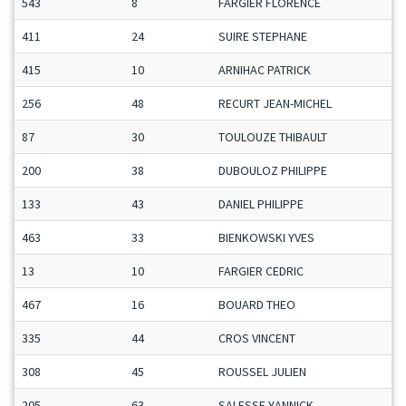
543
8
FARGIER FLORENCE
411
24
SUIRE STEPHANE
415
10
ARNIHAC PATRICK
256
48
RECURT JEAN-MICHEL
87
30
TOULOUZE THIBAULT
200
38
DUBOULOZ PHILIPPE
133
43
DANIEL PHILIPPE
463
33
BIENKOWSKI YVES
13
10
FARGIER CEDRIC
467
16
BOUARD THEO
335
44
CROS VINCENT
308
45
ROUSSEL JULIEN
205
63
SALESSE YANNICK