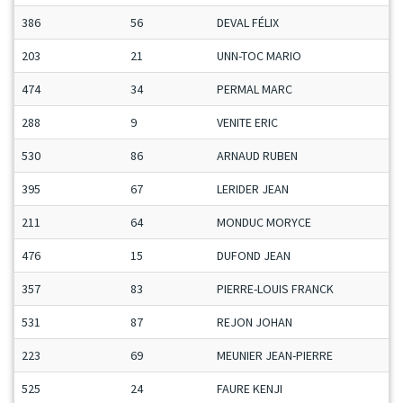
386
56
DEVAL FÉLIX
203
21
UNN-TOC MARIO
474
34
PERMAL MARC
288
9
VENITE ERIC
530
86
ARNAUD RUBEN
395
67
LERIDER JEAN
211
64
MONDUC MORYCE
476
15
DUFOND JEAN
357
83
PIERRE-LOUIS FRANCK
531
87
REJON JOHAN
223
69
MEUNIER JEAN-PIERRE
525
24
FAURE KENJI