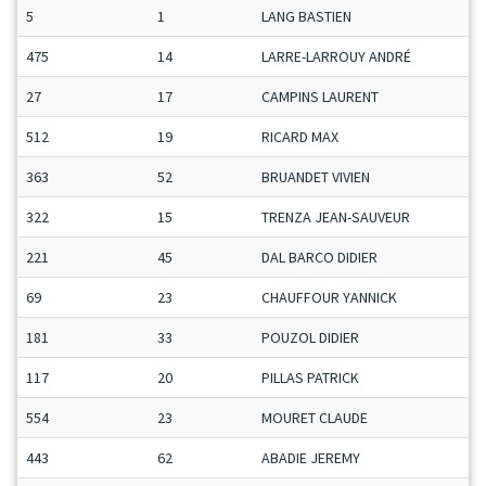
5
1
LANG BASTIEN
475
14
LARRE-LARROUY ANDRÉ
27
17
CAMPINS LAURENT
512
19
RICARD MAX
363
52
BRUANDET VIVIEN
322
15
TRENZA JEAN-SAUVEUR
221
45
DAL BARCO DIDIER
69
23
CHAUFFOUR YANNICK
181
33
POUZOL DIDIER
117
20
PILLAS PATRICK
554
23
MOURET CLAUDE
443
62
ABADIE JEREMY