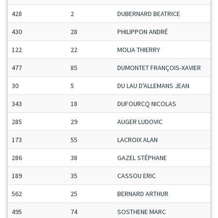
428
2
DUBERNARD BEATRICE
430
28
PHILIPPON ANDRÉ
122
22
MOLIA THIERRY
477
85
DUMONTET FRANÇOIS-XAVIER
30
5
DU LAU D'ALLEMANS JEAN
343
18
DUFOURCQ NICOLAS
285
29
AUGER LUDOVIC
173
55
LACROIX ALAN
286
38
GAZEL STÉPHANE
189
35
CASSOU ERIC
562
25
BERNARD ARTHUR
495
74
SOSTHENE MARC