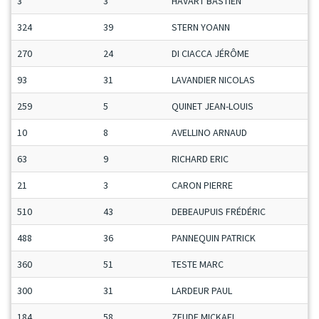
3
3
HAVART BASTIEN
324
39
STERN YOANN
270
24
DI CIACCA JÉRÔME
93
31
LAVANDIER NICOLAS
259
5
QUINET JEAN-LOUIS
10
8
AVELLINO ARNAUD
63
9
RICHARD ERIC
21
3
CARON PIERRE
510
43
DEBEAUPUIS FRÉDÉRIC
488
36
PANNEQUIN PATRICK
360
51
TESTE MARC
300
31
LARDEUR PAUL
184
58
ZEUDE MICKAEL