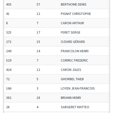
403
57
BERTHOME DENIS
41
12
PIGNAT CHRISTOPHE
8
7
CARON ARTHUR
325
17
FERET SERGE
272
15
OZIARD GÉRARD
249
14
FRANCOLON HENRI
529
7
CORREC FREDERIC
424
12
CARON JULES
72
5
GHORBEL TAIEB
166
3
LOYEN JEAN-FRANCOIS
382
18
BRUHIN HENRI
28
4
SARGERET MATTEO