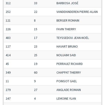
312
33
BARBOSA JOSÉ
252
22
VANDEKINDEREN PIERRE-ALAIN
121
8
BERGER ROMAIN
226
15
FAVIN THIERRY
483
17
TEYSSEDOU JEAN-NOËL
127
23
HAVART BRUNO
414
25
NOUJAIM SAID
45
19
PERRAULT RICHARD
349
60
CHAPPAT THIERRY
11
9
POINSOT GAEL
279
27
ANGLADE ROMAIN
247
4
LEMOINE YLAN